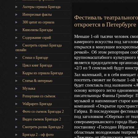
Актеры сериала Бригада
Интересные факты
Фестиваль театральног
300 цитат из сериала
откроется в Петербурге
Киноляпы Бригады
Меньше 1-ой тысячи человек смог
Содержание серий
камерного искусства под заголо
Смотреть сериал Бригада
открылся в минувшее воскресенье
онлайн
речкой». Об этом репортерам соо
крупномасштабного культурного 
Стихи о Бригаде
является председателем организа
Цикл книг Бригада
«2/3 из 9 спектаклей будут иност
Кадры из сериала Бригада
Зал маленький, и в себя вмещает 
посетить сможет не больше 1-ой 
Статьи & интервью
будет спектакль под названием «
Музыка
основу которого легло одноимен
писательницы Фаины Гримберг. П
Репортажи со съёмок
музыкой и напоминает старое кин
Wallpapers Бригада
компанией «Открытое пространст
Габриа. В последующие фестивал
Фото со съемок Бригады 2
под заголовком «Обертки» от теа
Видео съемок Бригады 2
североамериканского города Нью-
постановку «Господин Ибрагим…»
Cмотреть ролик Бригада 2
областным молодежным театром Р
Бригада 2 - оф фото
«Дежавю» от тбилисского детског