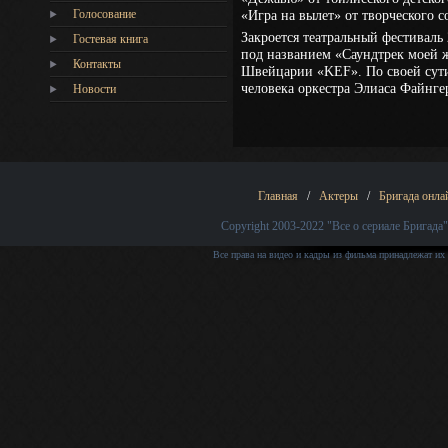
Голосование
«Игра на вылет» от творческого с
Закроется театральный фестиваль 
Гостевая книга
под названием «Саундтрек моей ж
Контакты
Швейцарии «KEF». По своей сути
человека оркестра Элиаса Файнге
Новости
Главная
/
Актеры
/
Бригада онла
Copyright 2003-2022
"Все о сериале Бригада"
Все права на видео и кадры из фильма принадлежат их