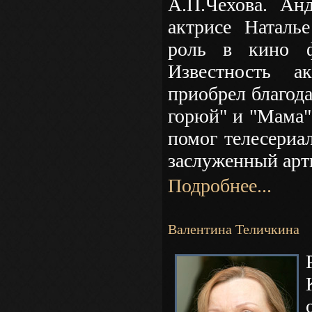
А.П.Чехова. Ан
актрисе Наталь
роль в кино ф
Известность а
приобрел благод
горюй" и "Мама"
помог телесериа
заслуженный арт
Подробнее...
Валентина Теличкина