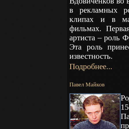
Вдовиченков во 
в рекламных р
клипах и в ма
фильмах. Перва
артиста – роль Ф
Эта роль прине
известность.
Подробнее...
Павел Майков
Р
15
П
п