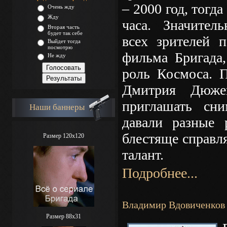
– 2000 год, тогд
Очень жду
Жду
часа. Значител
Вторая часть
будет так себе
всех зрителей 
Выйдет тогда
посмотрю
фильма Бригада,
Не жду
роль Космоса. П
Дмитрия Дюже
приглашать сн
Наши баннеры
давали разные
блестяще справля
Размер 120x120
талант.
Подробнее...
Владимир Вдовиченков
Размер 88х31