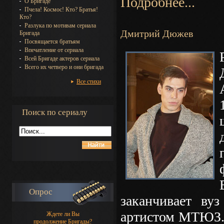
Подробнее...
О Бригаде
Пчела! Космос! Кто? Братья!
Кто?
Разлука по мотивам сериала
Дмитрий Дюжев
Бригада
Посвящается братьям
Впечатление от сериала
Всей Бригаде актеров сериала
Всего их четверо и они бригада
Все стихи
Поиск по сериалу
Опрос
заканчивает вуз
артистом МТЮЗ.
Ждете ли Вы
продолжение Бригады?