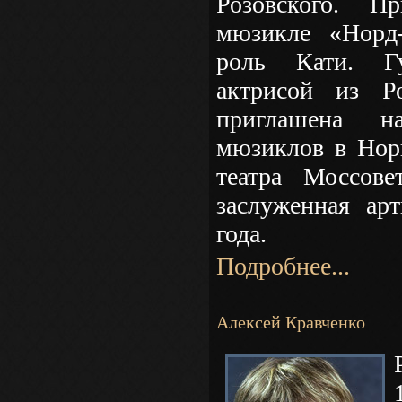
Розовского. П
мюзикле «Норд-
роль Кати. Гу
актрисой из Р
приглашена н
мюзиклов в Норв
театра Моссове
заслуженная ар
года.
Подробнее...
Алексей Кравченко