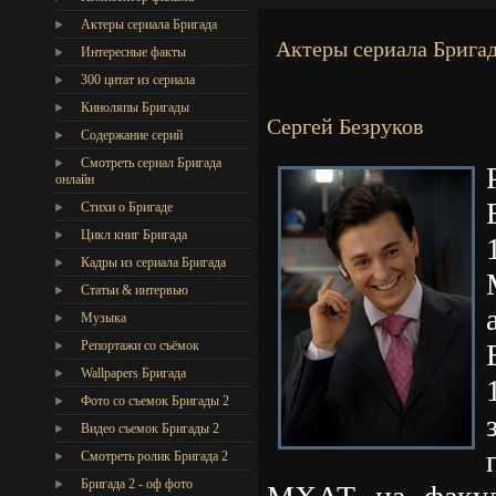
Актеры сериала Бригада
Актеры сериала Брига
Интересные факты
300 цитат из сериала
Киноляпы Бригады
Сергей Безруков
Содержание серий
Смотреть сериал Бригада
онлайн
Стихи о Бригаде
Цикл книг Бригада
Кадры из сериала Бригада
Статьи & интервью
Музыка
Репортажи со съёмок
Wallpapers Бригада
Фото со съемок Бригады 2
Видео съемок Бригады 2
Cмотреть ролик Бригада 2
Бригада 2 - оф фото