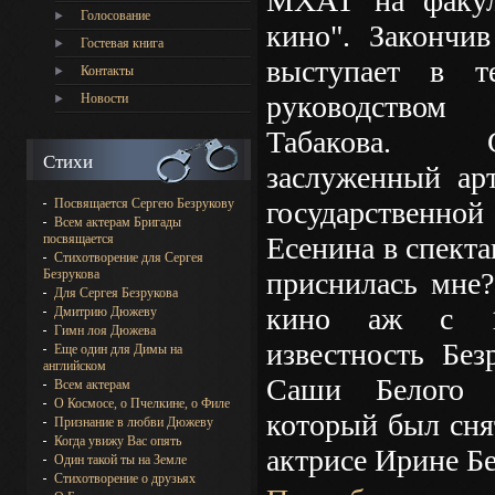
МХАТ на факуль
Голосование
кино". Закончи
Гостевая книга
выступает в т
Контакты
руководством
Новости
Табакова. 
Стихи
заслуженный арт
Посвящается Сергею Безрукову
государственн
Всем актерам Бригады
посвящается
Есенина в спекта
Стихотворение для Сергея
Безрукова
приснилась мне?
Для Сергея Безрукова
кино аж с 1
Дмитрию Дюжеву
Гимн лоя Дюжева
известность Без
Еще один для Димы на
английском
Саши Белого в
Всем актерам
О Космосе, о Пчелкине, о Филе
который был снят
Признание в любви Дюжеву
Когда увижу Вас опять
актрисе Ирине Б
Один такой ты на Земле
Стихотворение о друзьях