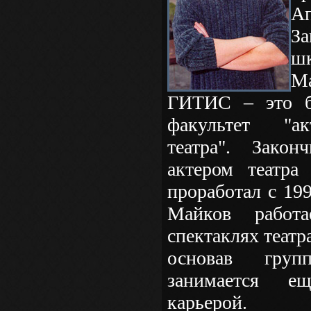
А
З
ш
М
ГИТИС – это б
факультет "ак
театра". Зако
актером театр
проработал с 199
Майков работа
спектаклях театра
основав груп
занимается е
карьерой.