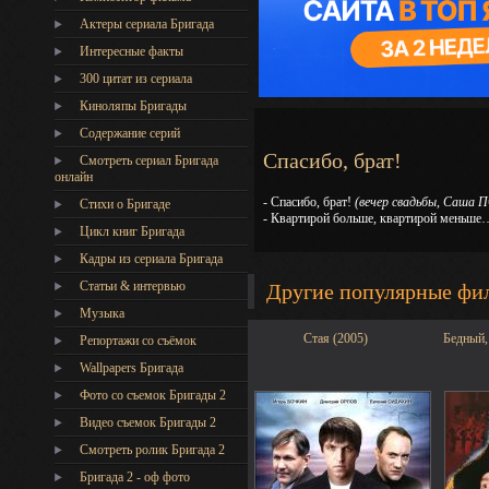
Актеры сериала Бригада
Интересные факты
300 цитат из сериала
Киноляпы Бригады
Содержание серий
Спасибо, брат!
Смотреть сериал Бригада
онлайн
- Спасибо, брат!
(вечер свадьбы, Саша П
Стихи о Бригаде
- Квартирой больше, квартирой меньше
Цикл книг Бригада
Кадры из сериала Бригада
Статьи & интервью
Другие популярные фи
Музыка
Стая (2005)
Бедный,
Репортажи со съёмок
Wallpapers Бригада
Фото со съемок Бригады 2
Видео съемок Бригады 2
Cмотреть ролик Бригада 2
Бригада 2 - оф фото