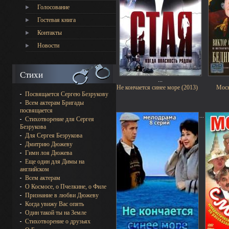
Голосование
Гостевая книга
Контакты
Новости
Стихи
...
Не кончается синее море (2013)
Моск
Посвящается Сергею Безрукову
Всем актерам Бригады
посвящается
...
Стихотворение для Сергея
Безрукова
Для Сергея Безрукова
Дмитрию Дюжеву
Гимн лоя Дюжева
Еще один для Димы на
английском
Всем актерам
О Космосе, о Пчелкине, о Филе
Признание в любви Дюжеву
Когда увижу Вас опять
Один такой ты на Земле
Стихотворение о друзьях