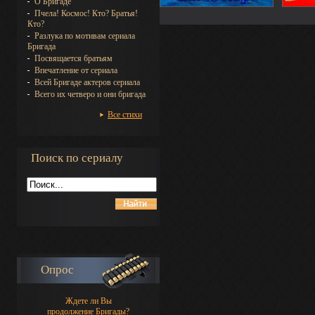
О Бригаде
Пчела! Космос! Кто? Братья!
Кто?
Разлука по мотивам сериала
Бригада
Посвящается братьям
Впечатление от сериала
Всей Бригаде актеров сериала
Всего их четверо и они бригада
Все стихи
Поиск по сериалу
Опрос
Ждете ли Вы
продолжение Бригады?