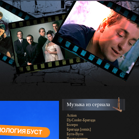
Музыка из сериала
Action
Dj-Cooler-Бригада
Болеро
Бригада [remix]
Буги-Вуги
Возвращение