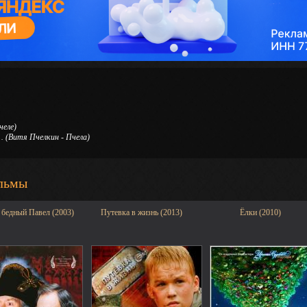
челе)
…
(Витя Пчелкин - Пчела)
льмы
 бедный Павел (2003)
Путевка в жизнь (2013)
Ёлки (2010)