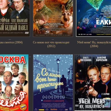
...
...
...
ва смеется (2004)
Со мною вот что происходит
Убей меня! Ну, пожалуйст
(2012)
(2004)
...