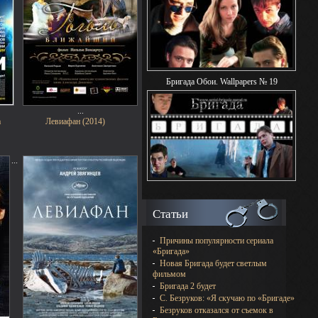
Бригада Обои. Wallpapers № 19
...
а
Левиафан (2014)
...
Статьи
Причины популярности сериала
«Бригада»
Новая Бригада будет светлым
фильмом
Бригада 2 будет
С. Безруков: «Я скучаю по «Бригаде»
Безруков отказался от съемок в