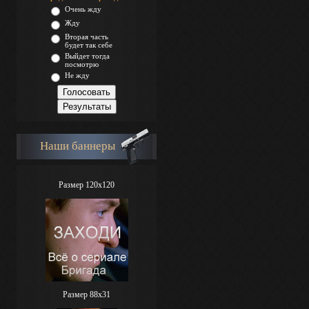
Очень жду
Жду
Вторая часть
будет так себе
Выйдет тогда
посмотрю
Не жду
Наши баннеры
Размер 120x120
Размер 88х31