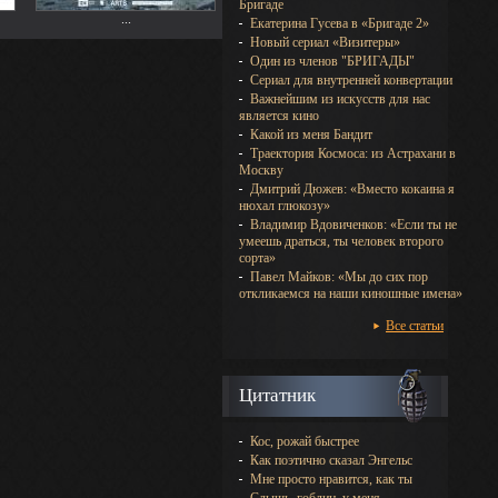
Бригаде
...
Екатерина Гусева в «Бригаде 2»
Новый сериал «Визитеры»
Один из членов "БРИГАДЫ"
Сериал для внутренней конвертации
Важнейшим из искусств для нас
является кино
Какой из меня Бандит
Траектория Космоса: из Астрахани в
Москву
Дмитрий Дюжев: «Вместо кокаина я
нюхал глюкозу»
Владимир Вдовиченков: «Если ты не
умеешь драться, ты человек второго
сорта»
Павел Майков: «Мы до сих пор
откликаемся на наши киношные имена»
Все статьи
Цитатник
Кос, рожай быстрее
Как поэтично сказал Энгельс
Мне просто нравится, как ты