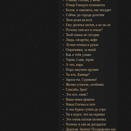
Слышь, гоблин, у меня
Птица Говорун отличается
Белов, я опасаюсь, нас посадят
Сейчас до города долетим
Твоя рожа на всех
Ему десятка светит, а он ля-ля
Почему они все в очках?
Твой сынок не сегодня
Люда, сигареты, кофе
Лучше птичка в руках
Опричники, за мной
Как я тебя узнаю
Терпи, Саня, терпи
А что, кира
Пора закупать оружие
Ты кто, Капица?
Зараза ты, Сурикова!
Желаю успехов, особенно
Спасибо, брат!
Это кто, ежик?
Ваша мама пришла
Наша Олечка и этот
А мы будем гулять до утра
Ты в курсе, что на скрипке
Это очень плохая политика
Почему я сам не догадался
Дорогая, братва! Поздравляю вас