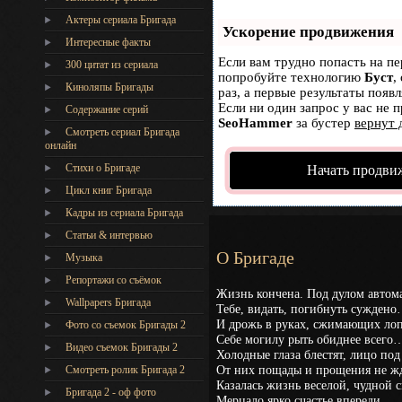
Актеры сериала Бригада
Ускорение продвижения
Интересные факты
Если вам трудно попасть на пе
300 цитат из сериала
попробуйте технологию
Буст
,
Киноляпы Бригады
раз, а первые результаты появ
Если ни один запрос у вас не п
Содержание серий
SeoHammer
за бустер
вернут 
Смотреть сериал Бригада
онлайн
Стихи о Бригаде
Начать продви
Цикл книг Бригада
Кадры из сериала Бригада
Статьи & интервью
О Бригаде
Музыка
Репортажи со съёмок
Жизнь кончена. Под дулом автом
Wallpapers Бригада
Тебе, видать, погибнуть сужден
И дрожь в руках, сжимающих лоп
Фото со съемок Бригады 2
Себе могилу рыть обиднее всего
Видео съемок Бригады 2
Холодные глаза блестят, лицо под
От них пощады и прощения не ж
Cмотреть ролик Бригада 2
Казалась жизнь веселой, чудной с
Бригада 2 - оф фото
Мерцало ярко счастье впереди.