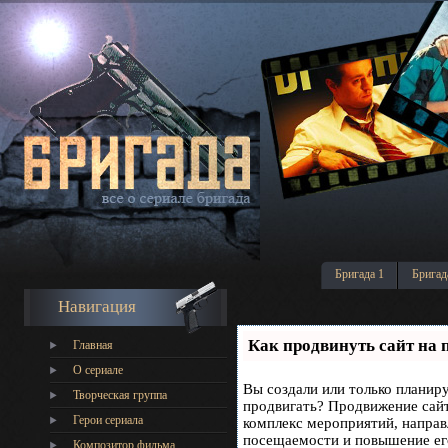
Бригада 1
Бригад
Навигация
Как продвинуть сайт на 
Главная
О сериале
Вы создали или только планируе
Творческая группа
продвигать? Продвижение сайта
Герои сериала
комплекс мероприятий, направ
посещаемости и повышение его
Композитор фильма