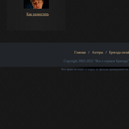
Как разместить
Главная
/
Актеры
/
Бригада онла
Copyright 2003-2022
"Все о сериале Бригада"
Все права на видео и кадры из фильма принадлежат их