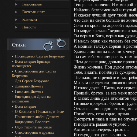
Голосование
Теперь все кончено. И в мокрой 
Найдешь безвременный и глупый 
Гостевая книга
И скажет лучший друг твоей несч
Контакты
Что сын на свете больше не жил
Сочится кровь на дорогой пиджак
Новости
По морде врезали "вершители зак
Ты верил в Бога, верил как дурак,
И мысль одна: как умереть без с
Стихи
А модный галстук сорван и расто
Удавка лишняя на шее ни к чему.
Посвящается Сергею Безрукову
Ты сам себе могилу роешь, помня
Всем актерам Бригады
"Чем дольше рою, дольше прож
посвящается
Жизнь кончена. Под дулом автом
Стихотворение для Сергея
Тебе, видать, погибнуть суждено.
Безрукова
"Не надо, не стреляйте в нас, ребя
Для Сергея Безрукова
Мы вам не сделали плохого ничег
Дмитрию Дюжеву
И голос друга: "Пчела, все серьез
Гимн лоя Дюжева
Прощай, браток, за все меня прос
Еще один для Димы на
В глазах лишь дула автоматов че
английском
Готовые проделать брешь в груди.
Всем актерам
Осталось лишь одно: стоять, мол
О Космосе, о Пчелкине, о Филе
Погибнуть, стоя гордо, прямо…
Признание в любви Дюжеву
Смотреть в глаза и глаз не опуска
Когда увижу Вас опять
И подавить рыдания упрямо…
Один такой ты на Земле
Автоматная очередь, грохот…
Стихотворение о друзьях
И секунды тянутся вечность…