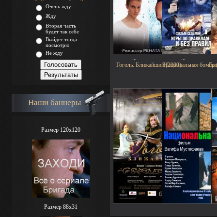
Очень жду
Жду
Вторая часть
будет так себе
Выйдет тогда
посмотрю
Не жду
...
...
Гоголь. Ближайший (2009)
Национальная бомба 
Гр
Наши баннеры
Размер 120x120
Размер 88х31
...
...