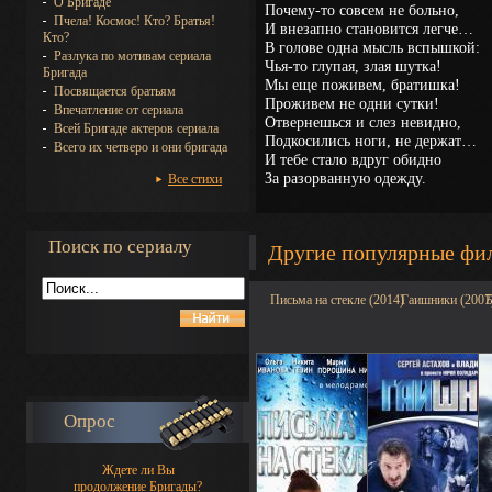
О Бригаде
Почему-то совсем не больно,
Пчела! Космос! Кто? Братья!
И внезапно становится легче…
Кто?
В голове одна мысль вспышкой:
Разлука по мотивам сериала
Чья-то глупая, злая шутка!
Бригада
Мы еще поживем, братишка!
Посвящается братьям
Проживем не одни сутки!
Впечатление от сериала
Отвернешься и слез невидно,
Всей Бригаде актеров сериала
Подкосились ноги, не держат…
Всего их четверо и они бригада
И тебе стало вдруг обидно
За разорванную одежду.
Все стихи
Поиск по сериалу
Другие популярные фи
Письма на стекле (2014)
Гаишники (2007
Б
Опрос
Ждете ли Вы
продолжение Бригады?