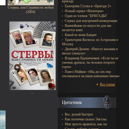
Бригаде
Екатерина Гусева в «Бригаде 2»
Стервы, или Странности любви
Новый сериал «Визитеры»
(2004)
Один из членов "БРИГАДЫ"
Сериал для внутренней конвертации
Важнейшим из искусств для нас
является кино
Какой из меня Бандит
Траектория Космоса: из Астрахани в
Москву
Дмитрий Дюжев: «Вместо кокаина я
нюхал глюкозу»
Владимир Вдовиченков: «Если ты не
умеешь драться, ты человек второго
сорта»
Павел Майков: «Мы до сих пор
откликаемся на наши киношные имена»
Все статьи
...
Цитатник
Кос, рожай быстрее
Как поэтично сказал Энгельс
Мне просто нравится, как ты