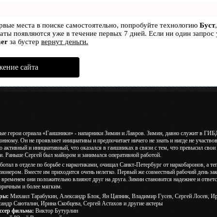
ервые места в поиске самостоятельно, попробуйте технологию
Буст
ьтаты появляются уже в течение первых 7 дней. Если ни один запрос 
er
за бустер
вернут деньги.
жение сайта
ые герои сериала «Гаишники» - напарники Зимин и Лавров. Зимин, давно служит в ГИБД
онному. Он не проявляет инициативы и предпочитает ничего не знать и нигде не участво
о активный и инициативный, что оказался в гаишниках в связи с тем, что превысил сво
и. Раньше Сергей был майором и занимался оперативной работой.
ботал в отделе по борьбе с наркотиками, очищал Санкт-Петербург от наркобаронов, а т
сионером. Вместе им приходится очень нелегко. Первый же совместный рабочий день за
 временем они положительно влияют друг на друга. Зимин становится надежнее и ответс
оричным и более мягким.
ры:
Михаил Тарабукин, Александр Блок, Ян Цапник, Владимир Гусев, Сергей Лосев, Ир
андр Саюталин, Ирина Скобцева, Сергей Астахов и другие актеры
ссер фильма:
Виктор Бутурлин