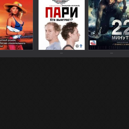
...
...