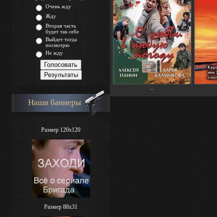
Очень жду
Жду
Вторая часть
будет так себе
Выйдет тогда
посмотрю
Не жду
...
Наши баннеры
Размер 120x120
Размер 88х31