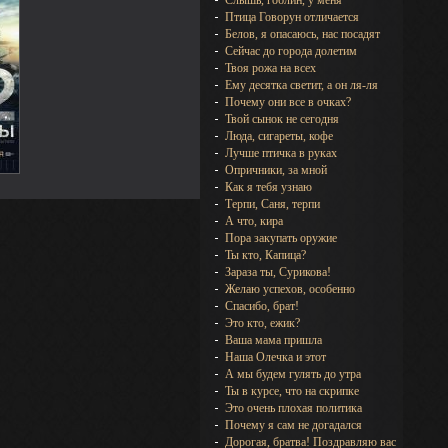
Слышь, гоблин, у меня
Птица Говорун отличается
Белов, я опасаюсь, нас посадят
Сейчас до города долетим
Твоя рожа на всех
Ему десятка светит, а он ля-ля
Почему они все в очках?
Твой сынок не сегодня
Люда, сигареты, кофе
Лучше птичка в руках
Опричники, за мной
Как я тебя узнаю
Терпи, Саня, терпи
А что, кира
Пора закупать оружие
Ты кто, Капица?
Зараза ты, Сурикова!
Желаю успехов, особенно
Спасибо, брат!
Это кто, ежик?
Ваша мама пришла
Наша Олечка и этот
А мы будем гулять до утра
Ты в курсе, что на скрипке
Это очень плохая политика
Почему я сам не догадался
Дорогая, братва! Поздравляю вас