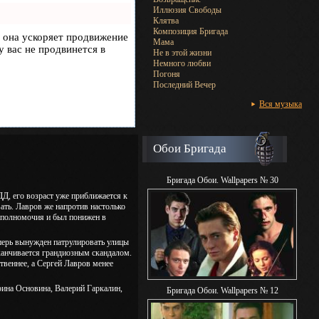
Иллюзия Свободы
Клятва
Композиция Бригада
, она ускоряет продвижение
Мама
у вас не продвинется в
Не в этой жизни
Немного любви
Погоня
Последний Вечер
Вся музыка
Обои Бригада
Бригада Обои. Wallpapers № 30
Д, его возраст уже приближается к
вать. Лавров же напротив настолько
и полномочия и был понижен в
еперь вынужден патрулировать улицы
канчивается грандиозным скандалом.
твеннее, а Сергей Лавров менее
ина Основина, Валерий Гаркалин,
Бригада Обои. Wallpapers № 12