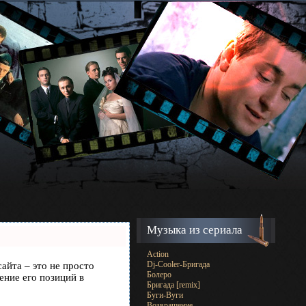
Музыка из сериала
Action
Dj-Cooler-Бригада
сайта – это не просто
Болеро
ение его позиций в
Бригада [remix]
Буги-Вуги
Возвращение