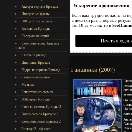
Ускорение продвижения
Актеры сериала Бригада
Интересные факты
Если вам трудно попасть на п
в десятки раз, а первые резул
300 цитат из сериала
Топ10 за месяц, то в
SeoHamm
Киноляпы Бригады
Содержание серий
Начать продви
Смотреть сериал Бригада
онлайн
Стихи о Бригаде
Цикл книг Бригада
Гаишники (2007)
Кадры из сериала Бригада
Статьи & интервью
Главн
Музыка
пенси
сильн
Репортажи со съёмок
звани
Wallpapers Бригада
Он ра
с пен
Фото со съемок Бригады 2
Но со
катег
Видео съемок Бригады 2
Акте
Cмотреть ролик Бригада 2
Алекс
Режи
Бригада 2 - оф фото