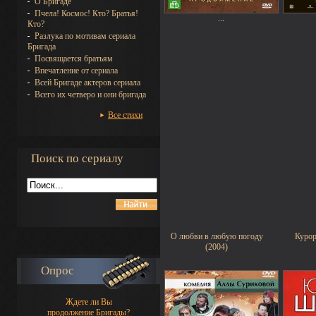
О Бригаде
Пчела! Космос! Кто? Братья!
...
Кто?
Разлука по мотивам сериала
Бригада
Посвящается братьям
Впечатление от сериала
Всей Бригаде актеров сериала
Всего их четверо и они бригада
Все стихи
Поиск по сериалу
О любви в любую погоду
Курор
(2004)
Опрос
Ждете ли Вы
продолжение Бригады?