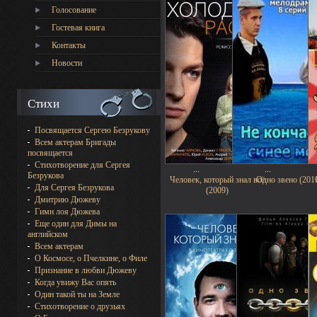
Голосование
Гостевая книга
Контакты
Новости
Стихи
Посвящается Сергею Безрукову
Всем актерам Бригады
посвящается
Стихотворение для Сергея
...
...
Безрукова
Человек, который знал всё
Одно звено (201
Для Сергея Безрукова
(2009)
Дмитрию Дюжеву
Гимн лоя Дюжева
Еще один для Димы на
английском
Всем актерам
О Космосе, о Пчелкине, о Филе
Признание в любви Дюжеву
Когда увижу Вас опять
Один такой ты на Земле
Стихотворение о друзьях