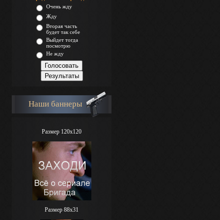
Очень жду
Жду
Вторая часть
будет так себе
Выйдет тогда
посмотрю
Не жду
Наши баннеры
Размер 120x120
Размер 88х31