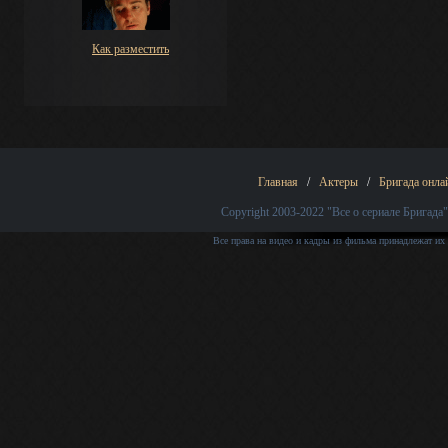
Как разместить
Главная
/
Актеры
/
Бригада онла
Copyright 2003-2022
"Все о сериале Бригада"
Все права на видео и кадры из фильма принадлежат их