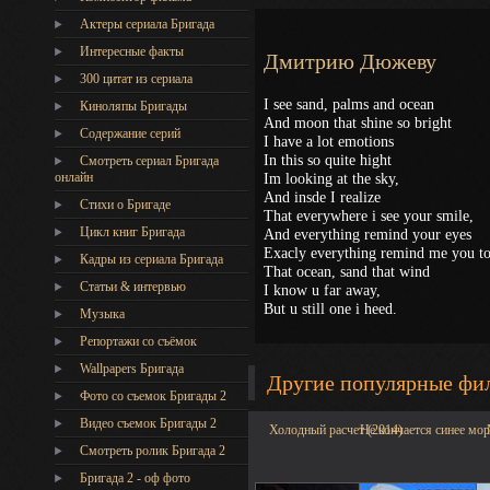
Актеры сериала Бригада
Интересные факты
Дмитрию Дюжеву
300 цитат из сериала
I see sand, palms and ocean
Киноляпы Бригады
And moon that shine so bright
Содержание серий
I have a lot emotions
In this so quite hight
Смотреть сериал Бригада
онлайн
Im looking at the sky,
And insde I realize
Стихи о Бригаде
That everywhere i see your smile,
Цикл книг Бригада
And everything remind your eyes
Exacly everything remind me you t
Кадры из сериала Бригада
That ocean, sand that wind
Статьи & интервью
I know u far away,
But u still one i heed.
Музыка
Репортажи со съёмок
Wallpapers Бригада
Другие популярные фи
Фото со съемок Бригады 2
Видео съемок Бригады 2
Холодный расчет (2014)
Не кончается синее мор
Cмотреть ролик Бригада 2
Бригада 2 - оф фото