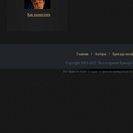
Как разместить
Главная
/
Актеры
/
Бригада онла
Copyright 2003-2022
"Все о сериале Бригада"
Все права на видео и кадры из фильма принадлежат их