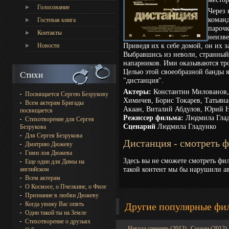
Голосование
Через 
коман
Гостевая книга
пароч
Контакты
неизве
Приведя их к себе домой, он их з
Новости
Выбравшись из неволи, странный
напарников. Ими оказываются тро
Целью этой своеобразной банды я
Стихи
"дистанция".
Актеры:
Константин Милованов,
Посвящается Сергею Безрукову
Химичев, Борис Токарев, Татьяна
Всем актерам Бригады
Акаан, Виталий Абдулов, Юрий Н
посвящается
Режиссер фильма:
Людмила Гла
Стихотворение для Сергея
Сценарий
Людмила Гладунко
Безрукова
Для Сергея Безрукова
Дистанция - смотреть 
Дмитрию Дюжеву
Гимн лоя Дюжева
Здесь вы не сможете смотреть фи
Еще один для Димы на
такой контент мы бы нарушили ав
английском
Всем актерам
О Космосе, о Пчелкине, о Филе
Признание в любви Дюжеву
Когда увижу Вас опять
Другие популярные фи
Один такой ты на Земле
Стихотворение о друзьях
Некуда спешить (2012)
Соседи (2012)