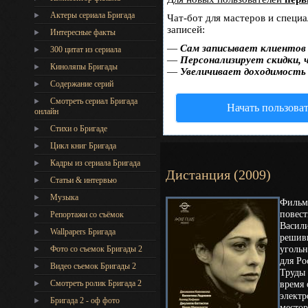
Актеры сериала Бригада
Чат-бот для мастеров и специ
записей:
Интересные факты
—
Сам записывает клиентов 
300 цитат из сериала
—
Персонализирует скидки, 
Киноляпы Бригады
—
Увеличивает доходимость
Содержание серий
Смотреть сериал Бригада
Начать пользова
онлайн
Стихи о Бригаде
Цикл книг Бригада
Кадры из сериала Бригада
Дистанция (2009)
Статьи & интервью
Музыка
Фильм 
повес
Репортажи со съёмок
Васили
Wallpapers Бригада
решивш
угольн
Фото со съемок Бригады 2
для Ро
Видео съемок Бригады 2
Труды 
Cмотреть ролик Бригада 2
время 
электр
Бригада 2 - оф фото
местор