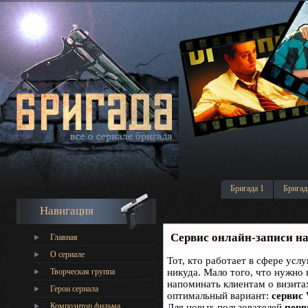
Бригада 1
Бригад
Навигация
Сервис онлайн-записи на
Главная
О сериале
Тот, кто работает в сфере услу
Творческая группа
никуда. Мало того, что нужно 
напоминать клиентам о визит
Герои сериала
оптимальный вариант:
сервис 
Композитор фильма
Для новых пользователей
перв