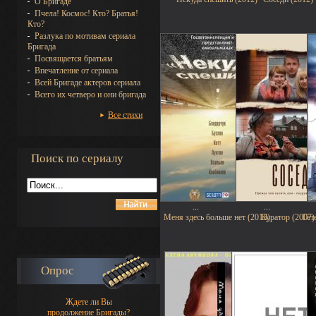
О Бригаде
Пчела! Космос! Кто? Братья!
Кто?
Разлука по мотивам сериала
Бригада
Посвящается братьям
Впечатление от сериала
Всей Бригаде актеров сериала
Всего их четверо и они бригада
Все стихи
Поиск по сериалу
...
...
Меня здесь больше нет (2013)
Куратор (2007)
Гет
Опрос
Ждете ли Вы
продолжение Бригады?