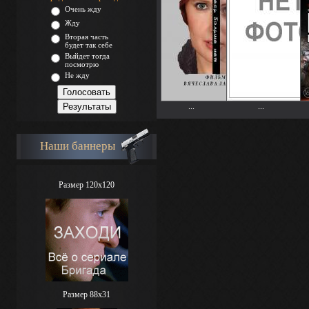
Очень жду
Жду
Вторая часть
будет так себе
Выйдет тогда
посмотрю
Не жду
...
...
Наши баннеры
Размер 120x120
Размер 88х31