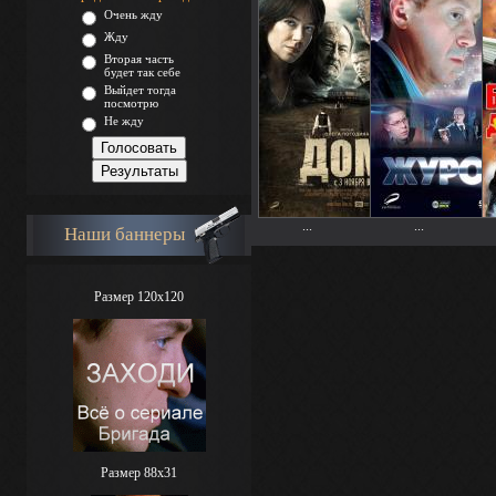
Очень жду
Жду
Вторая часть
будет так себе
Выйдет тогда
посмотрю
Не жду
...
...
Наши баннеры
Размер 120x120
Размер 88х31