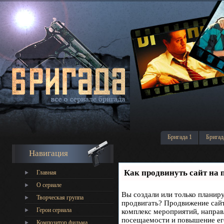
Бригада 1
Бригад
Навигация
Как продвинуть сайт на 
Главная
О сериале
Вы создали или только планируе
Творческая группа
продвигать? Продвижение сайта
Герои сериала
комплекс мероприятий, направ
посещаемости и повышение его
Композитор фильма