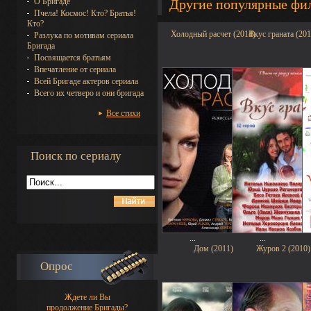
О Бригаде
Другие популярные фи
Пчела! Космос! Кто? Братья!
Кто?
Холодный расчет (2014)
Вкус граната (201
Разлука по мотивам сериала
Бригада
Посвящается братьям
Впечатление от сериала
Всей Бригаде актеров сериала
Всего их четверо и они бригада
Все стихи
Поиск по сериалу
...
...
Дом (2011)
Журов 2 (2010)
Опрос
Ждете ли Вы
продолжение Бригады?