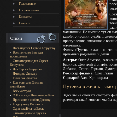
Голосование
побе
четв
Гостевая книга
Сбеж
Контакты
воин
воен
Новости
расп
мальчишки. Но именно тут он на
какой-то иронии судьбы приемног
Стихи
преступление, связанное с военн
мальчишка.
Посвящается Сергею Безрукову
Фильм «Путевка в жизнь» - это 
Всем актерам Бригады
приемных родителей и детей.
посвящается
Актеры:
Олег Алмазов, Александ
Стихотворение для Сергея
Баринов, Дмитрий Лопарёв, Клав
Безрукова
Лобанов, Сергей Гармаш, Дмитри
Для Сергея Безрукова
Режиссер фильма:
Олег Галин
Дмитрию Дюжеву
Сценарий
Алла Криницына
Гимн лоя Дюжева
Еще один для Димы на
Путевка в жизнь - смот
английском
Всем актерам
Здесь вы не сможете смотреть фил
О Космосе, о Пчелкине, о Филе
размещая такой контент мы бы на
Признание в любви Дюжеву
Когда увижу Вас опять
Один такой ты на Земле
Стихотворение о друзьях