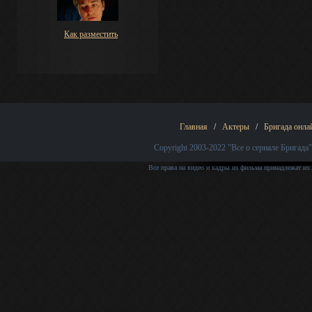
Как разместить
Главная
/
Актеры
/
Бригада онла
Copyright 2003-2022
"Все о сериале Бригада"
Все права на видео и кадры из фильма принадлежат их