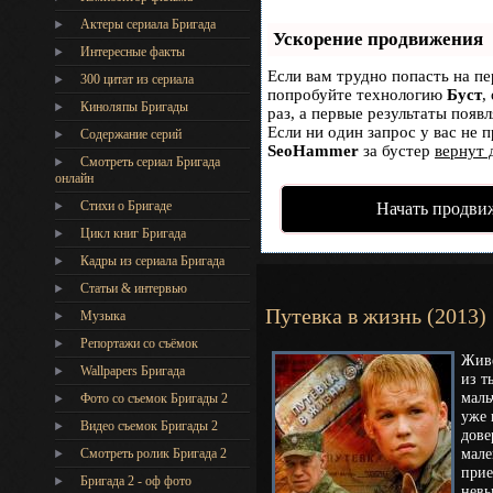
Актеры сериала Бригада
Ускорение продвижения
Интересные факты
Если вам трудно попасть на пе
300 цитат из сериала
попробуйте технологию
Буст
,
Киноляпы Бригады
раз, а первые результаты появ
Если ни один запрос у вас не п
Содержание серий
SeoHammer
за бустер
вернут 
Смотреть сериал Бригада
онлайн
Стихи о Бригаде
Начать продви
Цикл книг Бригада
Кадры из сериала Бригада
Статьи & интервью
Путевка в жизнь (2013)
Музыка
Репортажи со съёмок
Живе
Wallpapers Бригада
из т
маль
Фото со съемок Бригады 2
уже 
Видео съемок Бригады 2
дове
мале
Cмотреть ролик Бригада 2
прие
Бригада 2 - оф фото
невы