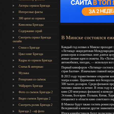
Актеры сериала Бригада
Интересные факты
300 цитат из сериала
Киноляпы Бригады
Содержание серий
В Минске состоялся еж
Смотреть сериал Бригада
онлайн
Каждый год осенью в Минске проходит 
Стихи о Бригаде
«Лiстапад» аккредитован Международной
Цикл книг Бригада
режиссеров и сюжетных лент длится цел
новые свежие идеи и сюжеты. На «Лiстапа
Кадры из сериала Бригада
автомобилях, поездах, — используя все в
Статьи & интервью
Первый кинофорум «Лістапад» состоялся
стран Балтии». Изначально главной нагр
Музыка
В 2013 году торжественное открытие ко
Репортажи со съёмок
театра и кино. Церемонию вел белорусск
500 тысяч долларов. Среди фильмов пре
Wallpapers Бригада
топливо зимнее и летнее. В этом году в
кино (20 неигровых фильмов) и конкурс
Фото со съемок Бригады 2
Эстонии, Болгарии. Польши, Китая, Хорв
Видео съемок Бригады 2
специалист в области кино советского пе
В Минске будут также гостить режиссер
Cмотреть ролик Бригада 2
Велединский и многие другие знаменито
Бригада 2 - оф фото
Итоги кинофестиваля будут подведены уж