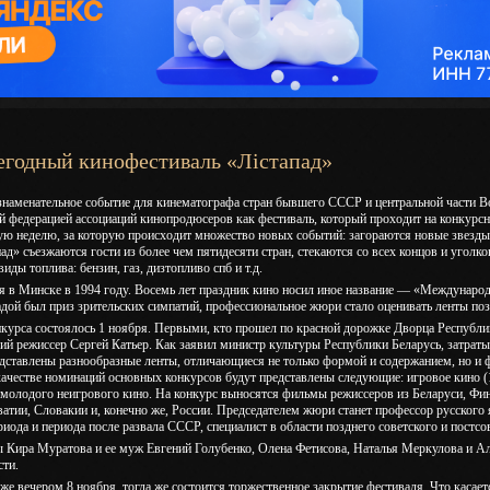
егодный кинофестиваль «Лiстапад»
знаменательное событие для кинематографа стран бывшего СССР и центральной части 
 федерацией ассоциаций кинопродюсеров как фестиваль, который проходит на конкурсно
ую неделю, за которую происходит множество новых событий: загораются новые звезды
д» съезжаются гости из более чем пятидесяти стран, стекаются со всех концов и уголко
иды топлива: бензин, газ, дизтопливо спб и т.д.
 в Минске в 1994 году. Восемь лет праздник кино носил иное название — «Междунаро
адой был приз зрительских симпатий, профессиональное жюри стало оценивать ленты поз
нкурса состоялось 1 ноября. Первыми, кто прошел по красной дорожке Дворца Республи
ий режиссер Сергей Катьер. Как заявил министр культуры Республики Беларусь, затраты
дставлены разнообразные ленты, отличающиеся не только формой и содержанием, но и 
 качестве номинаций основных конкурсов будут представлены следующие: игровое кино 
 молодого неигрового кино. На конкурс выносятся фильмы режиссеров из Беларуси, Фин
атии, Словакии и, конечно же, России. Председателем жюри станет профессор русского 
риода и периода после развала СССР, специалист в области позднего советского и постс
ы Кира Муратова и ее муж Евгений Голубенко, Олена Фетисова, Наталья Меркулова и А
сти.
е вечером 8 ноября, тогда же состоится торжественное закрытие фестиваля. Что касает