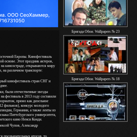
Бригада Обои. Wallpapers № 23
Восточной Европы. Кинофестиваль
й основе. Этот праздник актеров,
 на киноэстраде, открываются миру
в, на различном транспорте:
Бригада Обои. Wallpapers № 18
дный кинофестиваль стран СНГ и
днее.
ки, были отечественные звезды
 на фестиваль в 2013 году составили
форматом, прямо как дизельное
(12 фильмов), конкурс молодого
ляндии, Германии, а также ленты из
языка Питтсбургского университета,
оветского кино Ненси Конди.
лексей Чупов, Александр
ся предварительных итогов, то