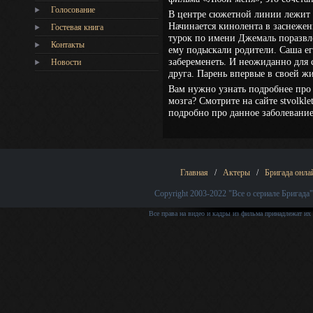
Голосование
В центре сюжетной линии лежит 
Начинается кинолента в заснежен
Гостевая книга
турок по имени Джемаль поразвле
Контакты
ему подыскали родители. Саша ег
забеременеть. И неожиданно для 
Новости
друга. Парень впервые в своей ж
Вам нужно узнать подробнее про 
мозга? Смотрите на сайте stvolkle
подробно про данное заболевание
Главная
/
Актеры
/
Бригада онла
Copyright 2003-2022
"Все о сериале Бригада"
Все права на видео и кадры из фильма принадлежат их