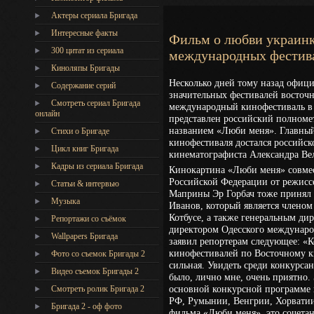
Актеры сериала Бригада
Интересные факты
Фильм о любви украинки
300 цитат из сериала
международных фестив
Киноляпы Бригады
Несколько дней тому назад офици
Содержание серий
значительных фестивалей восточн
Смотреть сериал Бригада
международный кинофестиваль в г
онлайн
представлен российский полном
названием «Люби меня». Главны
Стихи о Бригаде
кинофестиваля достался российск
Цикл книг Бригада
кинематографиста Александра Ве
Кадры из сериала Бригада
Кинокартина «Люби меня» совмес
Российской Федерации от режисс
Статьи & интервью
Маприны Эр Горбач тоже принял 
Музыка
Иванов, который является члено
Котбусе, а также генеральным ди
Репортажи со съёмок
директором Одесского междунаро
Wallpapers Бригада
заявил репортерам следующее: «К
кинофестивалей по Восточному к
Фото со съемок Бригады 2
сильная. Увидеть среди конкурс
Видео съемок Бригады 2
было, лично мне, очень приятно.
основной конкурсной программе 
Cмотреть ролик Бригада 2
РФ, Румынии, Венгрии, Хорватии
Бригада 2 - оф фото
фильма «Люби меня», это сочета