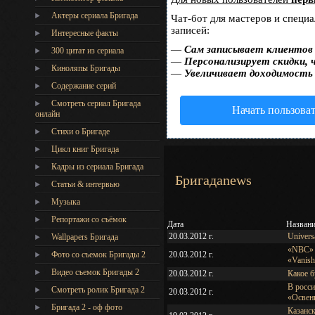
Актеры сериала Бригада
Чат-бот для мастеров и специ
записей:
Интересные факты
—
Сам записывает клиентов 
300 цитат из сериала
—
Персонализирует скидки, 
Киноляпы Бригады
—
Увеличивает доходимость
Содержание серий
Смотреть сериал Бригада
Начать пользова
онлайн
Стихи о Бригаде
Цикл книг Бригада
Кадры из сериала Бригада
Бригадаnews
Статьи & интервью
Музыка
Репортажи со съёмок
Дата
Назван
20.03.2012 г.
Univers
Wallpapers Бригада
«NBC» 
20.03.2012 г.
Фото со съемок Бригады 2
«Vanis
Видео съемок Бригады 2
20.03.2012 г.
Какое б
В росс
Cмотреть ролик Бригада 2
20.03.2012 г.
«Освен
Бригада 2 - оф фото
Казанс