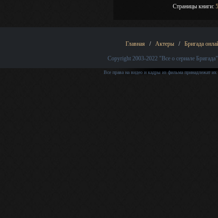
Страницы книги:
Главная
/
Актеры
/
Бригада онла
Copyright 2003-2022
"Все о сериале Бригада"
Все права на видео и кадры из фильма принадлежат их