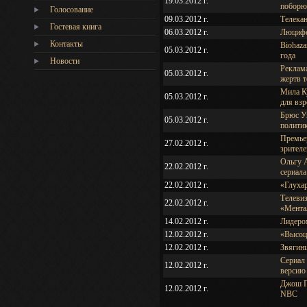
19.03.2012 г.
поборю
Голосование
09.03.2012 г.
Телекан
Гостевая книга
06.03.2012 г.
Люцифе
Контакты
Biohaza
05.03.2012 г.
года
Новости
Реклама
05.03.2012 г.
жертв т
Мила К
05.03.2012 г.
для вз
Брюс Уи
05.03.2012 г.
полити
Премье
27.02.2012 г.
зрителе
Ольгу А
22.02.2012 г.
сериала
22.02.2012 г.
«Глухар
Телевиз
22.02.2012 г.
«Мента
14.02.2012 г.
Лидером
12.02.2012 г.
«Высоц
12.02.2012 г.
Звягин
Сериал
12.02.2012 г.
версию
Джош Г
12.02.2012 г.
NBC