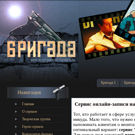
Бригада 1
Бригад
Навигация
Сервис онлайн-записи на
Главная
О сериале
Тот, кто работает в сфере услу
Творческая группа
никуда. Мало того, что нужно 
напоминать клиентам о визит
Герои сериала
оптимальный вариант:
сервис 
Композитор фильма
Для новых пользователей
перв