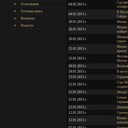
Суд при
Голосование
04.02.2013 г.
телефи
Гостевая книга
В Музе
04.02.2013 г.
Гайдая
Контакты
26.01.2013 г.
Фильм 
Новости
Фильм о
26.01.2013 г.
выйдет 
Шварце
26.01.2013 г.
героя»
Фильм 
25.01.2013 г.
прокат
Фестива
23.01.2013 г.
Малом 
19.01.2013 г.
Возмож
19.01.2013 г.
В наст
15.01.2013 г.
Сериал
Стас М
12.01.2013 г.
создат
12.01.2013 г.
Звезда 
Семью р
12.01.2013 г.
страшн
12.01.2013 г.
Дмитри
12.01.2013 г.
Скончал
Новые 
12.01.2013 г.
психич
07.01.2013 г.
Съемки