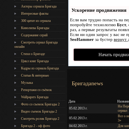
Актеры сериала Бригада
Ускорение продвижения
Интересные факты
Если вам трудно попасть на пе
300 цитат из сериала
попробуйте технологию
Буст
,
Киноляпы Бригады
раз, а первые результаты появ
Если ни один запрос у вас не п
Содержание серий
SeoHammer
за бустер
вернут 
Смотреть сериал Бригада
онлайн
Стихи о Бригаде
Начать продви
Цикл книг Бригада
Кадры из сериала Бригада
Статьи & интервью
Бригадаnews
Музыка
Репортажи со съёмок
Wallpapers Бригада
Дата
Назван
Фото со съемок Бригады 2
На Пер
05.02.2013 г.
сериал
Видео съемок Бригады 2
Все о 
05.02.2013 г.
Cмотреть ролик Бригада 2
3»
04.02.2013 г.
Для кин
Бригада 2 - оф фото