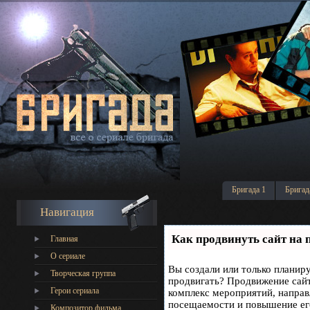
Бригада 1
Бригад
Навигация
Как продвинуть сайт на 
Главная
О сериале
Вы создали или только планируе
Творческая группа
продвигать? Продвижение сайта
Герои сериала
комплекс мероприятий, направ
посещаемости и повышение его
Композитор фильма