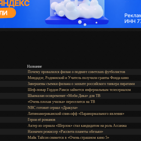
Название
Почему провалился фильм о подвиге советских футболистов
Миндадзе, Роднянский и Учитель получили гранты Фонда кино
Завершены съемки фильма о захвате российского танкера пиратами
Шеф-повар Гордон Рамси займется инфернальным телесериалом
Шьямалан осовременит «Моби Дика» для ТВ
«Очень плохая училка» переселится на ТВ
NBC готовит сериал «Дракула»
Латиноамериканский спин-офф «Паранормального явления»
Герои её романов
Актер из сериала «Шерлок» стал кандидатом на роль Ассанжа
Назначен режиссер «Рассвета планеты обезьян»
Майк Тайсон снимется в «Очень страшном кино 5»