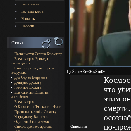
Голосование
Гостевая книга
Контакты
Новости
Стихи
Посвящается Сергею Безрукову
Всем актерам Бригады
посвящается
Стихотворение для Сергея
Ц сЎ«Іж±Ёті©ЄжЎґпі®
Безрукова
Космос 
Для Сергея Безрукова
Дмитрию Дюжеву
что уби
Гимн лоя Дюжева
Еще один для Димы на
этим о
английском
Всем актерам
смерти.
О Космосе, о Пчелкине, о Филе
Признание в любви Дюжеву
осознаё
Когда увижу Вас опять
Один такой ты на Земле
по-преж
Описание:
Стихотворение о друзьях