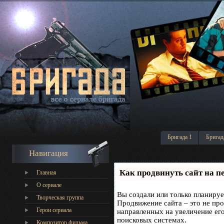
Бригада 1
Бригад
Навигация
Как продвинуть сайт на п
Главная
О сериале
Вы создали или только планирует
Творческая группа
Продвижение сайта – это не про
Герои сериала
направленных на увеличение ег
поисковых системах.
Композитор фильма