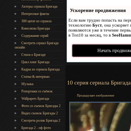
Актеры сериала Бригада
Ускорение продвижения
Интересные факты
Если вам трудно попасть на пер
300 цитат из сериала
технологию
Буст
, она ускоряет
Киноляпы Бригады
появляются уже в течение первы
в Топ10 за месяц, то в
SeoHamm
Содержание серий
Смотреть сериал Бригада
онлайн
Начать продвиж
Стихи о Бригаде
Цикл книг Бригада
Кадры из сериала Бригада
Статьи & интервью
10 серия сериала Бригада 
Музыка
Репортажи со съёмок
Предыдущее изображение
Wallpapers Бригада
Фото со съемок Бригады 2
Видео съемок Бригады 2
Cмотреть ролик Бригада 2
Бригада 2 - оф фото