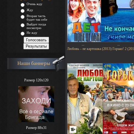
Очень жду
Жду
Вторая часть
будет так себе
Выйдет тогда
посмотрю
Не жду
...
...
Любовь – не картошка (2013)
Горько! 2 (201
Наши баннеры
Размер 120x120
Размер 88х31