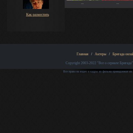
...
...
Как разместить
Главная
/
Актеры
/
Бригада онла
Copyright 2003-2022
"Все о сериале Бригада"
Все права на видео и кадры из фильма принадлежат их