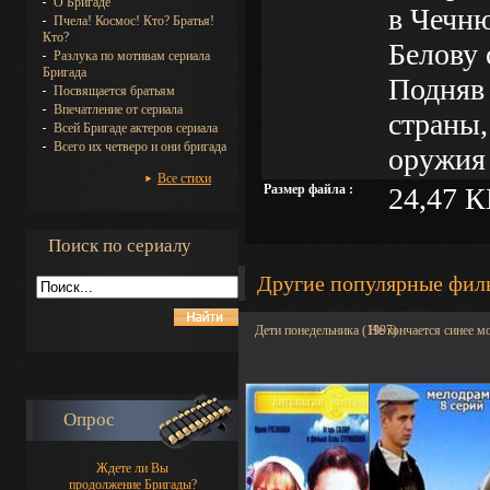
О Бригаде
в Чечню
Пчела! Космос! Кто? Братья!
Кто?
Белову 
Разлука по мотивам сериала
Бригада
Подняв 
Посвящается братьям
Впечатление от сериала
страны,
Всей Бригаде актеров сериала
Всего их четверо и они бригада
оружия
Все стихи
Размер файла :
24,47 К
Поиск по сериалу
Другие популярные фи
Дети понедельника (1997)
Не кончается синее м
Опрос
Ждете ли Вы
продолжение Бригады?