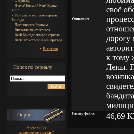
О Бригаде
Пчела! Космос! Кто? Братья!
своё о
Кто?
Разлука по мотивам сериала
процесс
Описание:
Бригада
Посвящается братьям
отношен
Впечатление от сериала
Всей Бригаде актеров сериала
дорогу
Всего их четверо и они бригада
авторит
Все стихи
к тому 
Лены. 
Поиск по сериалу
возника
свидете
бандита
милици
Размер файла :
46,69 К
Опрос
Ждете ли Вы
продолжение Бригады?