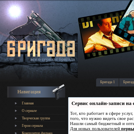
Бригада 1
Бригад
Навигация
Сервис онлайн-записи на 
Главная
О сериале
Тот, кто работает в сфере услуг
Творческая группа
того, что нужно видеть свое ра
Нашли самый бюджетный и опт
Герои сериала
Для новых пользователей
первы
Композитор фильма