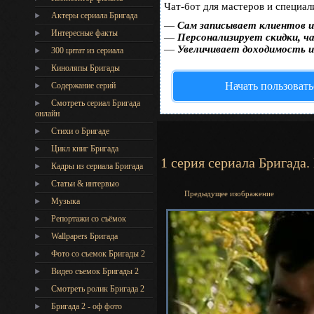
Чат-бот для мастеров и специал
Актеры сериала Бригада
—
Сам записывает клиентов и
Интересные факты
—
Персонализирует скидки, ча
—
Увеличивает доходимость и
300 цитат из сериала
Киноляпы Бригады
Начать пользовать
Содержание серий
Смотреть сериал Бригада
онлайн
Стихи о Бригаде
Цикл книг Бригада
1 серия сериала Бригада.
Кадры из сериала Бригада
Статьи & интервью
Предыдущее изображение
Музыка
Репортажи со съёмок
Wallpapers Бригада
Фото со съемок Бригады 2
Видео съемок Бригады 2
Cмотреть ролик Бригада 2
Бригада 2 - оф фото