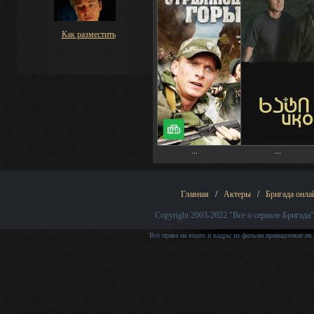
Как разместить
...
...
Главная
/
Актеры
/
Бригада онла
Copyright 2003-2022
"Все о сериале Бригада"
Все права на видео и кадры из фильма принадлежат их