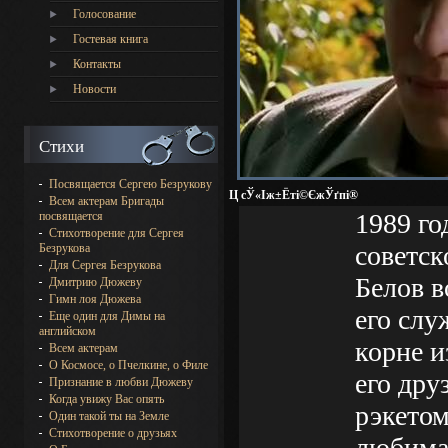
Голосование
Гостевая книга
Контакты
Новости
Стихи
Посвящается Сергею Безрукову
Ц сЎ«Іж±Ёті©ЄжЎґпі®
Всем актерам Бригады
1989 го
посвящается
Стихотворение для Сергея
советс
Безрукова
Для Сергея Безрукова
Белов в
Дмитрию Дюжеву
Гимн лоя Дюжева
его слу
Еще один для Димы на
английском
корне и
Всем актерам
О Космосе, о Пчелкине, о Филе
его дру
Признание в любви Дюжеву
Когда увижу Вас опять
рэкетом
Один такой ты на Земле
Стихотворение о друзьях
любима