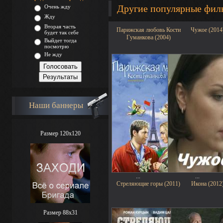
Другие популярные фи
Очень жду
Жду
Вторая часть
Парижская любовь Кости
Чужое (2014
будет так себе
Гуманкова (2004)
Выйдет тогда
посмотрю
Не жду
Наши баннеры
Размер 120x120
...
...
Стреляющие горы (2011)
Икона (2012
Размер 88х31