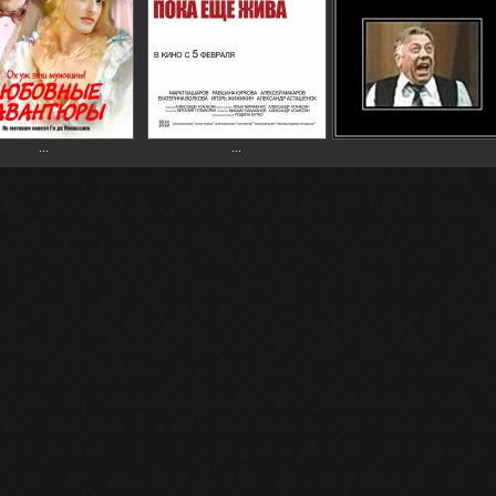
...
...