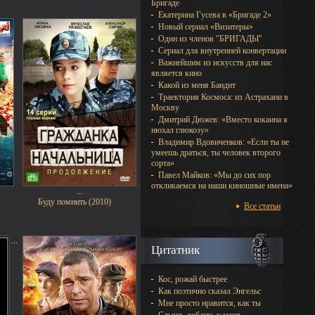
Бригаде
Екатерина Гусева в «Бригаде 2»
Новый сериал «Визитеры»
Один из членов "БРИГАДЫ"
Сериал для внутренней конвертации
Важнейшим из искусств для нас
является кино
Какой из меня Бандит
Траектория Космоса: из Астрахани в
Москву
Дмитрий Дюжев: «Вместо кокаина я
нюхал глюкозу»
Владимир Вдовиченков: «Если ты не
умеешь драться, ты человек второго
сорта»
Павел Майков: «Мы до сих пор
откликаемся на наши киношные имена»
...
Буду помнить (2010)
Все статьи
...
Цитатник
Кос, рожай быстрее
Как поэтично сказал Энгельс
Мне просто нравится, как ты