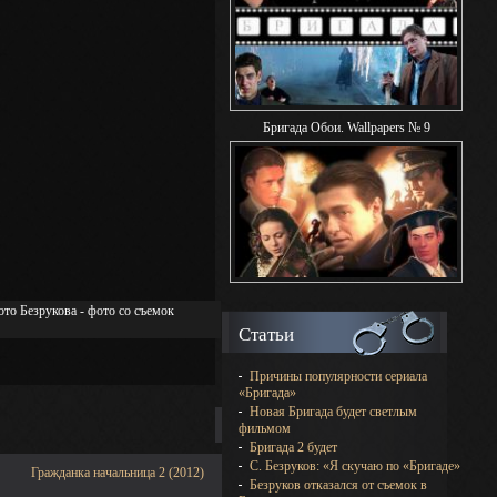
Бригада Обои. Wallpapers № 9
то Безрукова - фото со съемок
Статьи
Причины популярности сериала
«Бригада»
Новая Бригада будет светлым
фильмом
Бригада 2 будет
С. Безруков: «Я скучаю по «Бригаде»
Гражданка начальница 2 (2012)
Безруков отказался от съемок в