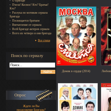
О Бригаде
Пчела! Космос! Кто? Братья!
...
Кто?
Разлука по мотивам сериала
Бригада
Посвящается братьям
Впечатление от сериала
Всей Бригаде актеров сериала
Всего их четверо и они бригада
Все стихи
Поиск по сериалу
Домик в сердце (2014)
Любовн
Опрос
Ждете ли Вы
продолжение Бригады?