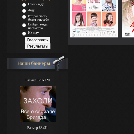
Очень жду
Жду
Вторая часть
будет так себе
Выйдет тогда
посмотрю
Не жду
...
Наши баннеры
Размер 120x120
Размер 88х31