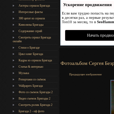
Ускорение продвижения
Актеры сериала Бригада
Интересные факты
Если вам трудно попасть на п
в десятки раз, а первые резул
300 цитат из сериала
Топ10 за месяц, то в
SeoHamm
Киноляпы Бригады
Содержание серий
Начать продви
Смотреть сериал Бригада
онлайн
Стихи о Бригаде
Цикл книг Бригада
Кадры из сериала Бригада
Фотоальбом Сергея Без
Статьи & интервью
Музыка
Предыдущее изображение
Репортажи со съёмок
Wallpapers Бригада
Фото со съемок Бригады 2
Видео съемок Бригады 2
Cмотреть ролик Бригада 2
Бригада 2 - оф фото