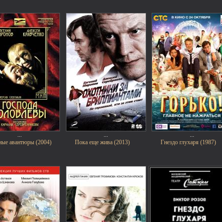
...
...
...
ые авантюры (2004)
Пока еще жива (2013)
Гнездо глухаря (1987)