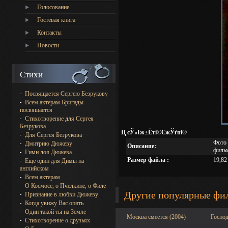
Голосование
Гостевая книга
Контакты
Новости
Стихи
Посвящается Сергею Безрукову
Всем актерам Бригады
посвящается
Стихотворение для Сергея
Безрукова
Ц сЎ«Іж±Ёті©ЄжЎґпі®
Для Сергея Безрукова
Фото 
Дмитрию Дюжеву
Описание:
фильм
Гимн лоя Дюжева
Размер файла :
19,82
Еще один для Димы на
английском
Всем актерам
О Космосе, о Пчелкине, о Филе
Другие популярные фи
Признание в любви Дюжеву
Когда увижу Вас опять
Один такой ты на Земле
Москва смеется (2004)
Господ
Стихотворение о друзьях