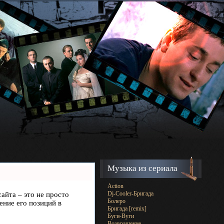
Музыка из сериала
Action
Dj-Cooler-Бригада
сайта – это не просто
Болеро
ение его позиций в
Бригада [remix]
Буги-Вуги
Возвращение