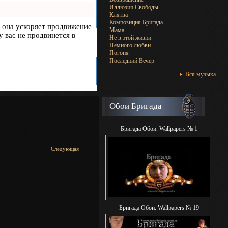
Иллюзия Свободы
Клятва
Композиция Бригада
, она ускоряет продвижение
Мама
у вас не продвинется в
Не в этой жизни
Немного любви
Погоня
Последний Вечер
Вся музыка
Обои Бригада
Бригада Обои. Wallpapers № 1
Следующая
Бригада Обои. Wallpapers № 19