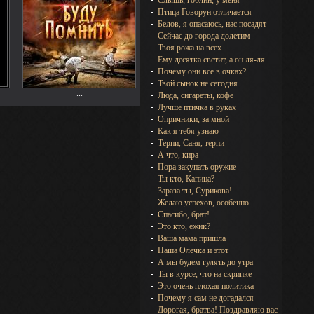
Слышь, гоблин, у меня
Птица Говорун отличается
Белов, я опасаюсь, нас посадят
Сейчас до города долетим
Твоя рожа на всех
Ему десятка светит, а он ля-ля
Почему они все в очках?
Твой сынок не сегодня
...
Люда, сигареты, кофе
Лучше птичка в руках
Опричники, за мной
Как я тебя узнаю
Терпи, Саня, терпи
А что, кира
Пора закупать оружие
Ты кто, Капица?
Зараза ты, Сурикова!
Желаю успехов, особенно
Спасибо, брат!
Это кто, ежик?
Ваша мама пришла
Наша Олечка и этот
А мы будем гулять до утра
Ты в курсе, что на скрипке
Это очень плохая политика
Почему я сам не догадался
Дорогая, братва! Поздравляю вас