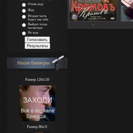
Очень жду
Жду
Вторая часть
будет так себе
...
Выйдет тогда
посмотрю
Не жду
Наши баннеры
Размер 120x120
Размер 88х31