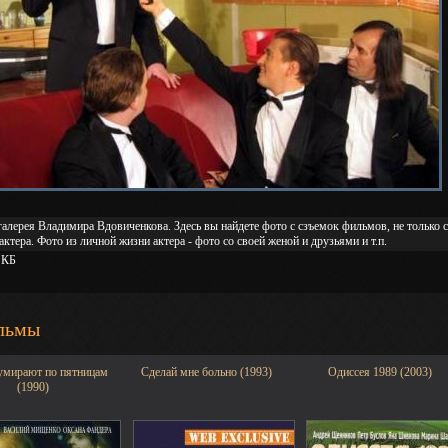
алерея Владимира Вдовиченкова. Здесь вы найдете фото с сзъемок фильмов, не только с
актера. Фото из личной жизни актера - фото со своей женой и друзьями и т.п.
 КБ
льмы
умирают по пятницам
Сделай мне больно (1993)
Одиссея 1989 (2003)
(1990)