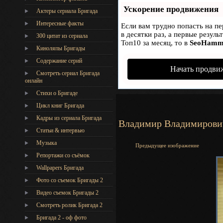
Ускорение продвижения
Актеры сериала Бригада
Интересные факты
Если вам трудно попасть на п
в десятки раз, а первые резул
300 цитат из сериала
Топ10 за месяц, то в
SeoHamm
Киноляпы Бригады
Содержание серий
Начать продви
Смотреть сериал Бригада
онлайн
Стихи о Бригаде
Цикл книг Бригада
Кадры из сериала Бригада
Владимир Владимирович
Статьи & интервью
Музыка
Предыдущее изображение
Репортажи со съёмок
Wallpapers Бригада
Фото со съемок Бригады 2
Видео съемок Бригады 2
Cмотреть ролик Бригада 2
Бригада 2 - оф фото