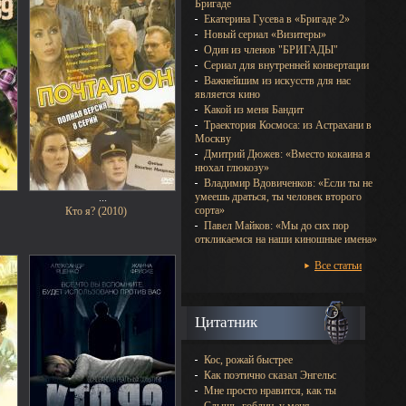
Бригаде
Екатерина Гусева в «Бригаде 2»
Новый сериал «Визитеры»
Один из членов "БРИГАДЫ"
Сериал для внутренней конвертации
Важнейшим из искусств для нас
является кино
Какой из меня Бандит
Траектория Космоса: из Астрахани в
Москву
Дмитрий Дюжев: «Вместо кокаина я
нюхал глюкозу»
Владимир Вдовиченков: «Если ты не
умеешь драться, ты человек второго
...
сорта»
Кто я? (2010)
Павел Майков: «Мы до сих пор
откликаемся на наши киношные имена»
Все статьи
Цитатник
Кос, рожай быстрее
Как поэтично сказал Энгельс
Мне просто нравится, как ты