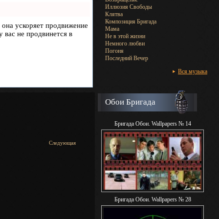
Иллюзия Свободы
Клятва
Композиция Бригада
, она ускоряет продвижение
Мама
у вас не продвинется в
Не в этой жизни
Немного любви
Погоня
Последний Вечер
Вся музыка
Обои Бригада
Бригада Обои. Wallpapers № 14
Следующая
Бригада Обои. Wallpapers № 28