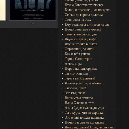
Слышь, гоблин, у меня
Птица Говорун отличается
Белов, я опасаюсь, нас посадят
Сейчас до города долетим
Твоя рожа на всех
...
Ему десятка светит, а он ля-ля
Почему они все в очках?
Твой сынок не сегодня
Люда, сигареты, кофе
Лучше птичка в руках
Опричники, за мной
Как я тебя узнаю
Терпи, Саня, терпи
А что, кира
Пора закупать оружие
Ты кто, Капица?
Зараза ты, Сурикова!
Желаю успехов, особенно
Спасибо, брат!
Это кто, ежик?
Ваша мама пришла
Наша Олечка и этот
А мы будем гулять до утра
Ты в курсе, что на скрипке
Это очень плохая политика
Почему я сам не догадался
Дорогая, братва! Поздравляю вас