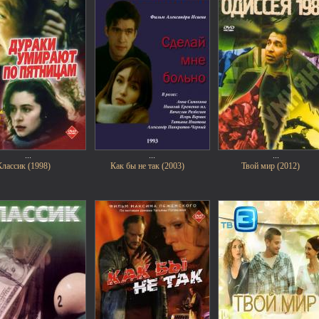
...
...
...
Классик (1998)
Как бы не так (2003)
Твой мир (2012)