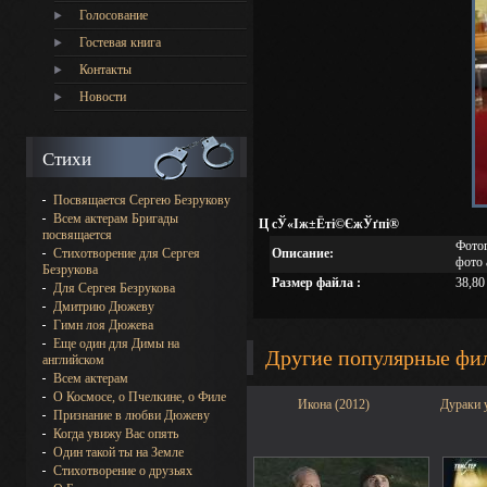
Голосование
Гостевая книга
Контакты
Новости
Стихи
Посвящается Сергею Безрукову
Всем актерам Бригады
Ц сЎ«Іж±Ёті©ЄжЎґпі®
посвящается
Фотог
Описание:
Стихотворение для Сергея
фото 
Безрукова
Размер файла :
38,80
Для Сергея Безрукова
Дмитрию Дюжеву
Гимн лоя Дюжева
Еще один для Димы на
Другие популярные фи
английском
Всем актерам
О Космосе, о Пчелкине, о Филе
Икона (2012)
Дураки 
Признание в любви Дюжеву
Когда увижу Вас опять
Один такой ты на Земле
Стихотворение о друзьях