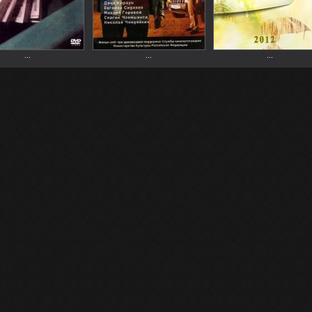
...
...
...