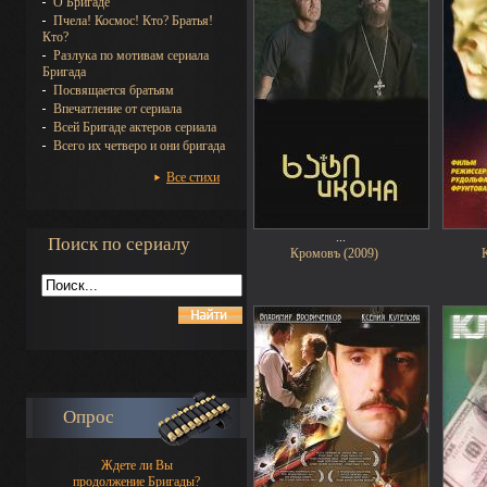
О Бригаде
Пчела! Космос! Кто? Братья!
Кто?
Разлука по мотивам сериала
Бригада
Посвящается братьям
Впечатление от сериала
Всей Бригаде актеров сериала
Всего их четверо и они бригада
Все стихи
...
Поиск по сериалу
Кромовъ (2009)
Опрос
Ждете ли Вы
продолжение Бригады?