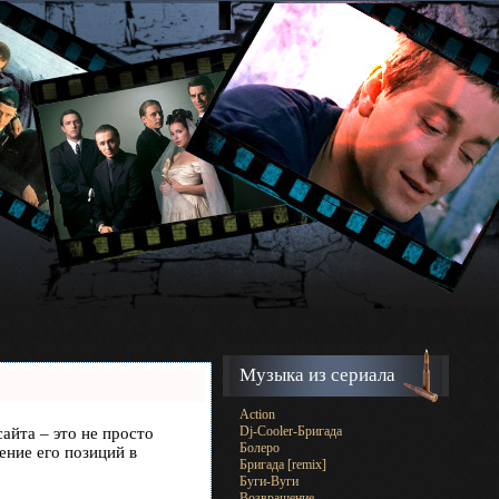
Музыка из сериала
Action
Dj-Cooler-Бригада
сайта – это не просто
Болеро
ение его позиций в
Бригада [remix]
Буги-Вуги
Возвращение