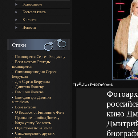
Голосование
Гостевая книга
Контакты
Новости
Стихи
Посвящается Сергею Безрукову
Всем актерам Бригады
посвящается
Стихотворение для Сергея
Безрукова
Для Сергея Безрукова
Ц сЎ«Іж±Ёті©ЄжЎґпі®
Дмитрию Дюжеву
Фотоарх
Гимн лоя Дюжева
Еще один для Димы на
российск
английском
Всем актерам
кино Дм
О Космосе, о Пчелкине, о Филе
Признание в любви Дюжеву
Дмитрий
Когда увижу Вас опять
Один такой ты на Земле
биограф
Стихотворение о друзьях