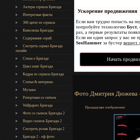
Актеры сериала Бригада
Ускорение продвижения
Интересные факты
Если вам трудно попасть на пе
300 цитат из сериала
попробуйте технологию
Буст
,
Киноляпы Бригады
раз, а первые результаты появ
Если ни один запрос у вас не п
Содержание серий
SeoHammer
за бустер
вернут 
Смотреть сериал Бригада
онлайн
Стихи о Бригаде
Начать продви
Цикл книг Бригада
Кадры из сериала Бригада
Статьи & интервью
Музыка
Фото Дмитрия Дюжева -
Репортажи со съёмок
Wallpapers Бригада
Предыдущее изображение
Фото со съемок Бригады 2
Видео съемок Бригады 2
Cмотреть ролик Бригада 2
Бригада 2 - оф фото