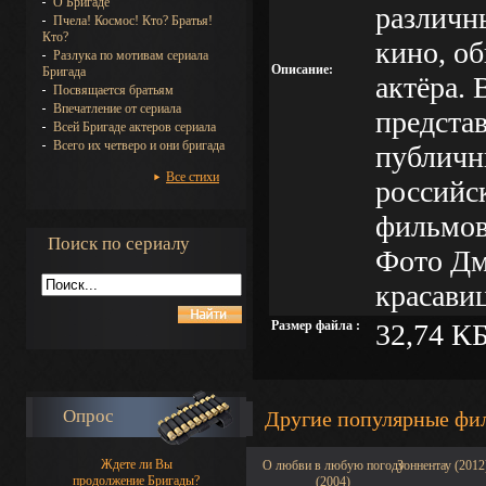
О Бригаде
различны
Пчела! Космос! Кто? Братья!
Кто?
кино, о
Разлука по мотивам сериала
Описание:
Бригада
актёра. 
Посвящается братьям
Впечатление от сериала
предста
Всей Бригаде актеров сериала
Всего их четверо и они бригада
публичн
Все стихи
российс
фильмов
Поиск по сериалу
Фото Дм
красави
Размер файла :
32,74 К
Опрос
Другие популярные фи
Ждете ли Вы
О любви в любую погоду
Зоннентау (2012
продолжение Бригады?
(2004)