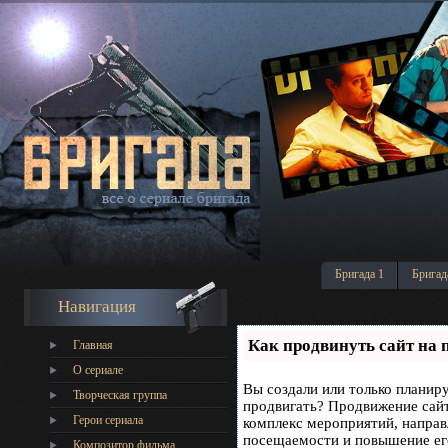
Бригада 1
Бригад
Навигация
Как продвинуть сайт на 
Главная
О сериале
Вы создали или только планируе
Творческая группа
продвигать? Продвижение сайта
Герои сериала
комплекс мероприятий, направ
посещаемости и повышение его
Композитор фильма