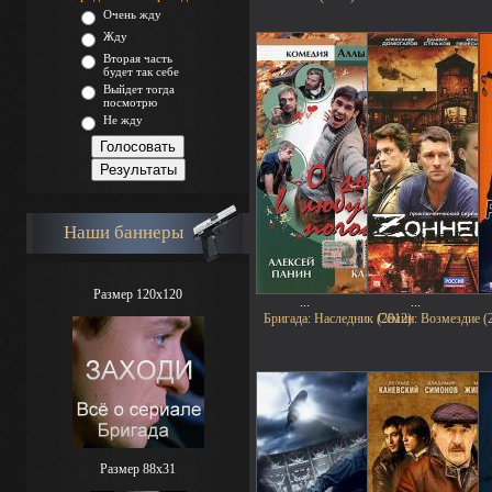
Очень жду
Жду
Вторая часть
будет так себе
Выйдет тогда
посмотрю
Не жду
Наши баннеры
Размер 120x120
...
...
Бригада: Наследник (2012)
Сёмин: Возмездие (
Размер 88х31