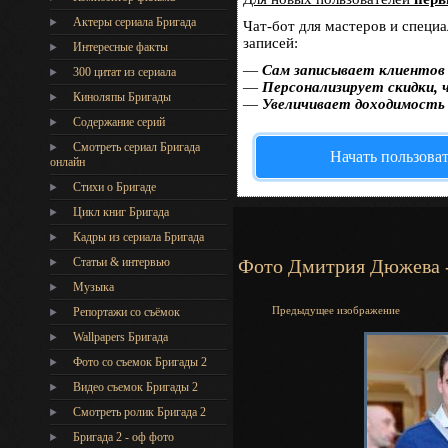
Актеры сериала Бригада
Чат-бот для мастеров и специ
записей:
Интересные факты
—
Сам записывает клиентов 
300 цитат из сериала
—
Персонализирует скидки, 
Киноляпы Бригады
—
Увеличивает доходимость
Содержание серий
Смотреть сериал Бригада
Начать пользова
онлайн
Стихи о Бригаде
Цикл книг Бригада
Кадры из сериала Бригада
Статьи & интервью
Фото Дмитрия Дюжева -
Музыка
Предыдущее изображение
Репортажи со съёмок
Wallpapers Бригада
Фото со съемок Бригады 2
Видео съемок Бригады 2
Cмотреть ролик Бригада 2
Бригада 2 - оф фото