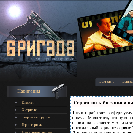
Бригада 1
Бригад
Навигация
Сервис онлайн-записи на
Главная
О сериале
Тот, кто работает в сфере услу
Творческая группа
никуда. Мало того, что нужно 
напоминать клиентам о визит
Герои сериала
оптимальный вариант:
сервис 
Композитор фильма
Для новых пользователей
перв