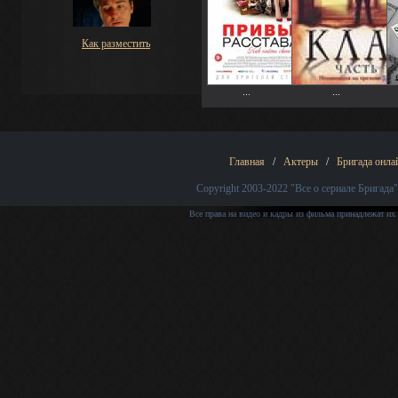
Как разместить
...
...
Главная
/
Актеры
/
Бригада онла
Copyright 2003-2022
"Все о сериале Бригада"
Все права на видео и кадры из фильма принадлежат их