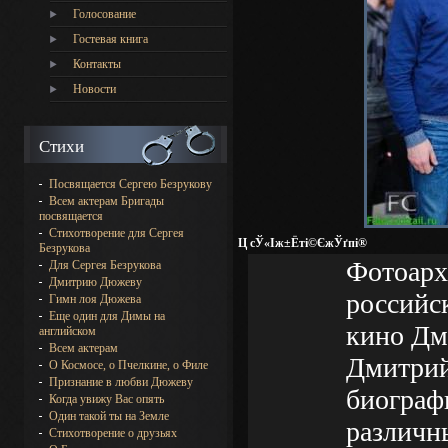
Голосование
Гостевая книга
Контакты
Новости
Стихи
Посвящается Сергею Безрукову
Всем актерам Бригады
посвящается
Стихотворение для Сергея
Ц сЎ«Іж±Ёті©ЄжЎґпі®
Безрукова
Фотоарх
Для Сергея Безрукова
Дмитрию Дюжеву
российск
Гимн лоя Дюжева
Еще один для Димы на
кино Дм
английском
Всем актерам
Дмитрий
О Космосе, о Пчелкине, о Филе
Признание в любви Дюжеву
биограф
Когда увижу Вас опять
Один такой ты на Земле
различны
Стихотворение о друзьях