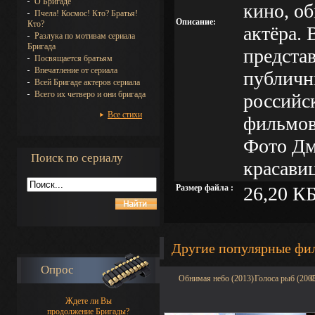
О Бригаде
кино, о
Пчела! Космос! Кто? Братья!
Описание:
Кто?
актёра. 
Разлука по мотивам сериала
Бригада
предста
Посвящается братьям
Впечатление от сериала
публичн
Всей Бригаде актеров сериала
Всего их четверо и они бригада
российс
Все стихи
фильмов
Фото Дм
Поиск по сериалу
красави
Размер файла :
26,20 К
Другие популярные фи
Опрос
Обнимая небо (2013)
Голоса рыб (200
С
Ждете ли Вы
продолжение Бригады?