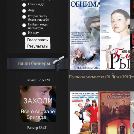
Очень жду
Жду
Вторая часть
будет так себе
Выйдет тогда
посмотрю
Не жду
Наши баннеры
...
...
Привычка расставаться (2013)
Клан (1991)
Сте
Размер 120x120
Размер 88х31