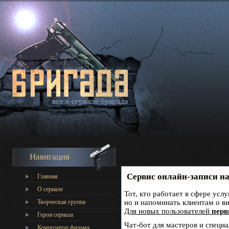
Навигация
Сервис онлайн-записи на
Главная
О сериале
Тот, кто работает в сфере усл
Творческая группа
но и напоминать клиентам о 
Для новых пользователей
перв
Герои сериала
Чат-бот для мастеров и специ
Композитор фильма