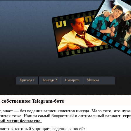
Бригада 1
Бригада 2
Смотреть
Музыка
 собственном Telegram-боте
уг, знает — без ведения записи клиентов никуда. Мало того, что нуж
визитах тоже. Нашли самый бюджетный и оптимальный вариант:
серв
ый месяц бесплатно
.
алистов, который упрощает ведение записей: