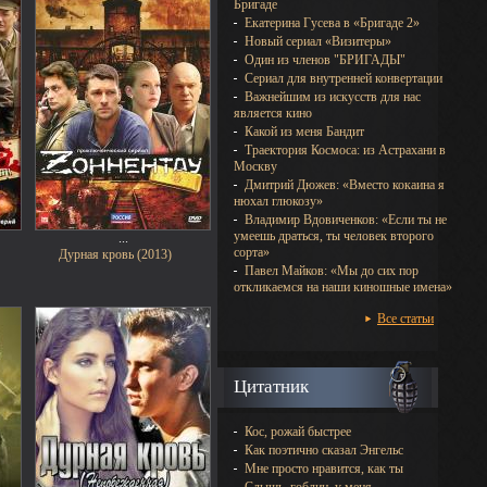
Бригаде
Екатерина Гусева в «Бригаде 2»
Новый сериал «Визитеры»
Один из членов "БРИГАДЫ"
Сериал для внутренней конвертации
Важнейшим из искусств для нас
является кино
Какой из меня Бандит
Траектория Космоса: из Астрахани в
Москву
Дмитрий Дюжев: «Вместо кокаина я
нюхал глюкозу»
Владимир Вдовиченков: «Если ты не
умеешь драться, ты человек второго
...
сорта»
)
Дурная кровь (2013)
Павел Майков: «Мы до сих пор
откликаемся на наши киношные имена»
Все статьи
Цитатник
Кос, рожай быстрее
Как поэтично сказал Энгельс
Мне просто нравится, как ты