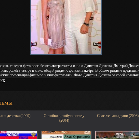
рхив- галерея фото российского актера театра и кино Дмитрия Дюжева. Дмитрий Дюжев
чных ролей в театре и кино, общий раздел с фотками актёра. В общем разделе предста
йских презентаций фильмов и кинофестивалей. Фото Дмитрия Дюжева со своей красави
 КБ
льмы
ик и девочка (2009)
О любви в любую погоду
Спасите наши души (2008)
(2004)