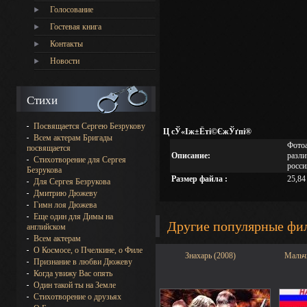
Голосование
Гостевая книга
Контакты
Новости
Стихи
Посвящается Сергею Безрукову
Ц сЎ«Іж±Ёті©ЄжЎґпі®
Всем актерам Бригады
Фотоа
посвящается
Описание:
разли
Стихотворение для Сергея
росси
Безрукова
Размер файла :
25,84
Для Сергея Безрукова
Дмитрию Дюжеву
Гимн лоя Дюжева
Еще один для Димы на
Другие популярные фи
английском
Всем актерам
О Космосе, о Пчелкине, о Филе
Знахарь (2008)
Мальч
Признание в любви Дюжеву
Когда увижу Вас опять
Один такой ты на Земле
Стихотворение о друзьях