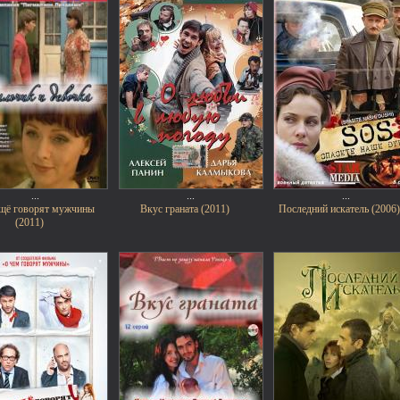
...
...
...
ещё говорят мужчины
Вкус граната (2011)
Последний искатель (2006
(2011)