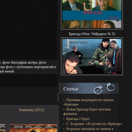
Бригада Обои. Wallpapers № 31
 -фото биография актёра, фото
влены фото с публичных мероприятий и
цей женой.
Статьи
Причины популярности сериала
«Бригада»
Новая Бригада будет светлым
Зоннентау (2012)
фильмом
Бригада 2 будет
С. Безруков: «Я скучаю по «Бригаде»
Безруков отказался от съемок в