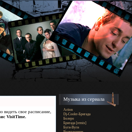
Музыка из сериала
Action
но видеть свое расписание,
Dj-Cooler-Бригада
ис VisitTime.
Болеро
Бригада [remix]
Буги-Вуги
Возвращение