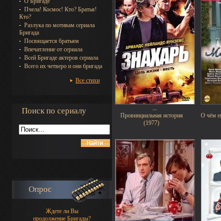
О Бригаде
Пчела! Космос! Кто? Братья!
Кто?
Разлука по мотивам сериала
Бригада
Посвящается братьям
Впечатление от сериала
Всей Бригаде актеров сериала
Всего их четверо и они бригада
Все стихи
...
Поиск по сериалу
Провинциальная история
О чём 
(1977)
Опрос
Ждете ли Вы
продолжение Бригады?