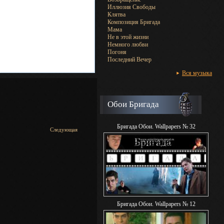
Иллюзия Свободы
Клятва
Композиция Бригада
Мама
Не в этой жизни
Немного любви
Погоня
Последний Вечер
Вся музыка
Обои Бригада
Бригада Обои. Wallpapers № 32
Следующая
Бригада Обои. Wallpapers № 12