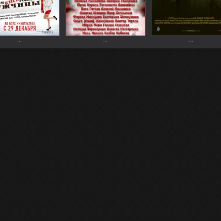
...
...
...