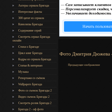
—
Сам записывает клиентов 
Актеры сериала Бригада
—
Персонализирует скидки, 
Интересные факты
—
Увеличивает доходимость
300 цитат из сериала
Киноляпы Бригады
Начать пользова
Содержание серий
Смотреть сериал Бригада
онлайн
Стихи о Бригаде
Фото Дмитрия Дюжева -
Цикл книг Бригада
Кадры из сериала Бригада
Предыдущее изображение
Статьи & интервью
Музыка
Репортажи со съёмок
Wallpapers Бригада
Фото со съемок Бригады 2
Видео съемок Бригады 2
Cмотреть ролик Бригада 2
Бригада 2 - оф фото