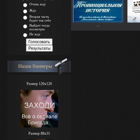
Очень жду
Жду
Вторая часть
будет так себе
...
Выйдет тогда
посмотрю
Не жду
Наши баннеры
Размер 120x120
Размер 88х31