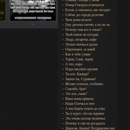
Слышь, гоблин, у меня
Птица Говорун отличается
Белов, я опасаюсь, нас посадят
Сейчас до города долетим
Твоя рожа на всех
...
Ему десятка светит, а он ля-ля
Почему они все в очках?
Твой сынок не сегодня
Люда, сигареты, кофе
Лучше птичка в руках
Опричники, за мной
Как я тебя узнаю
Терпи, Саня, терпи
А что, кира
Пора закупать оружие
Ты кто, Капица?
Зараза ты, Сурикова!
Желаю успехов, особенно
Спасибо, брат!
Это кто, ежик?
Ваша мама пришла
Наша Олечка и этот
А мы будем гулять до утра
Ты в курсе, что на скрипке
Это очень плохая политика
Почему я сам не догадался
Дорогая, братва! Поздравляю вас