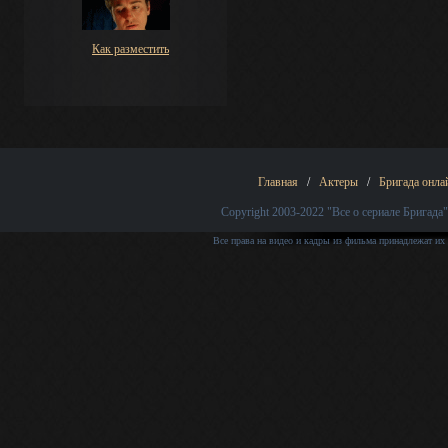
Как разместить
Главная
/
Актеры
/
Бригада онла
Copyright 2003-2022
"Все о сериале Бригада"
Все права на видео и кадры из фильма принадлежат их