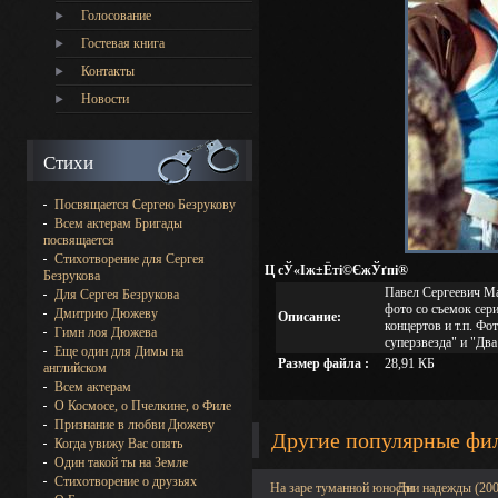
Голосование
Гостевая книга
Контакты
Новости
Стихи
Посвящается Сергею Безрукову
Всем актерам Бригады
посвящается
Стихотворение для Сергея
Ц сЎ«Іж±Ёті©ЄжЎґпі®
Безрукова
Павел Сергеевич Ма
Для Сергея Безрукова
фото со съемок сери
Дмитрию Дюжеву
Описание:
концертов и т.п. Фо
Гимн лоя Дюжева
суперзвезда" и "Два
Еще один для Димы на
Размер файла :
28,91 КБ
английском
Всем актерам
О Космосе, о Пчелкине, о Филе
Признание в любви Дюжеву
Другие популярные фи
Когда увижу Вас опять
Один такой ты на Земле
Стихотворение о друзьях
На заре туманной юности
Дни надежды (200