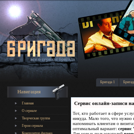
Бригада 1
Бригад
Навигация
Сервис онлайн-записи на
Главная
О сериале
Тот, кто работает в сфере услу
Творческая группа
никуда. Мало того, что нужно 
напоминать клиентам о визит
Герои сериала
оптимальный вариант:
сервис 
Композитор фильма
Для новых пользователей
перв