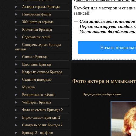
Актеры сериала Бригада
Чат-бот для мастеров и специ
записей:
Интересные факты
—
Сам записывает клиентов 
300 цитат из сериала
—
Персонализирует скидки, 
Киноляпы Бригады
—
Увеличивает доходимость
Содержание серий
Смотреть сериал Бригада
Начать пользова
онлайн
Стихи о Бригаде
Цикл книг Бригада
Кадры из сериала Бригада
Статьи & интервью
Фото актера и музыкан
Музыка
Предыдущее изображение
Репортажи со съёмок
Wallpapers Бригада
Фото со съемок Бригады 2
Видео съемок Бригады 2
Cмотреть ролик Бригада 2
Бригада 2 - оф фото