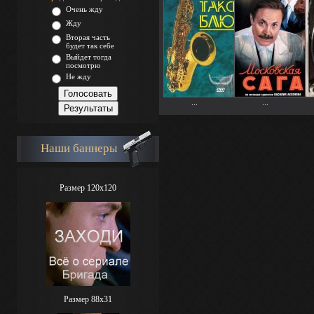
Очень жду
Жду
Вторая часть
будет так себе
Выйдет тогда
посмотрю
Не жду
...
...
Наши баннеры
Размер 120x120
Размер 88х31