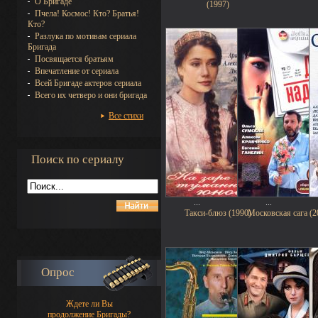
О Бригаде
(1997)
Пчела! Космос! Кто? Братья!
Кто?
Разлука по мотивам сериала
Бригада
Посвящается братьям
Впечатление от сериала
Всей Бригаде актеров сериала
Всего их четверо и они бригада
Все стихи
Поиск по сериалу
...
...
Такси-блюз (1990)
Московская сага (2
Опрос
Ждете ли Вы
продолжение Бригады?