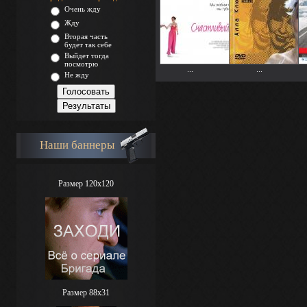
Очень жду
Жду
Вторая часть
будет так себе
Выйдет тогда
посмотрю
...
...
Не жду
Наши баннеры
Размер 120x120
Размер 88х31