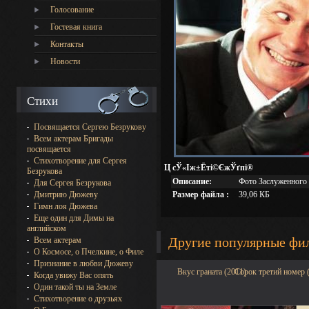
Голосование
Гостевая книга
Контакты
Новости
Стихи
Посвящается Сергею Безрукову
Всем актерам Бригады
посвящается
Стихотворение для Сергея
Ц сЎ«Іж±Ёті©ЄжЎґпі®
Безрукова
Описание:
Фото Заслуженного 
Для Сергея Безрукова
Размер файла :
39,06 КБ
Дмитрию Дюжеву
Гимн лоя Дюжева
Еще один для Димы на
английском
Другие популярные фи
Всем актерам
О Космосе, о Пчелкине, о Филе
Признание в любви Дюжеву
Вкус граната (2011)
Сорок третий номер 
Когда увижу Вас опять
Один такой ты на Земле
Стихотворение о друзьях