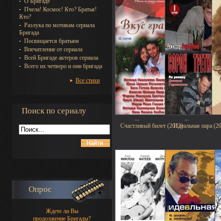
О Бригаде
Пчела! Космос! Кто? Братья!
Кто?
Разлука по мотивам сериала
Бригада
Посвящается братьям
Впечатление от сериала
Всей Бригаде актеров сериала
Всего их четверо и они бригада
Все стихи
Поиск по сериалу
...
...
Счастливый билет (2012)
Идеальная пара (2
Опрос
Ждете ли Вы
продолжение Бригады?