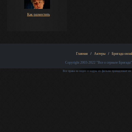
Как разместить
Главная
/
Актеры
/
Бригада онла
Copyright 2003-2022
"Все о сериале Бригада"
Все права на видео и кадры из фильма принадлежат их