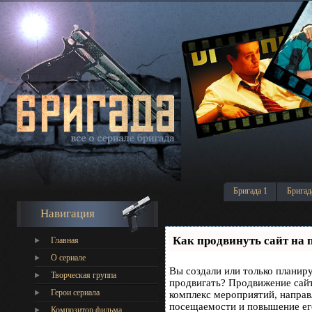
Бригада 1
Бригад
Навигация
Как продвинуть сайт на 
Главная
О сериале
Вы создали или только планируе
Творческая группа
продвигать? Продвижение сайта
Герои сериала
комплекс мероприятий, направ
посещаемости и повышение его
Композитор фильма