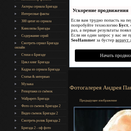
Актеры сериала Бригада
Ускорение продвижения
Интересные факты
Если вам трудно попасть на пе
300 цитат из сериала
попробуйте технологию
Буст
,
Киноляпы Бригады
раз, а первые результаты появ
Если ни один запрос у вас не п
Содержание серий
SeoHammer
за бустер
вернут 
Смотреть сериал Бригада
онлайн
Стихи о Бригаде
Начать продви
Цикл книг Бригада
Кадры из сериала Бригада
Статьи & интервью
Музыка
Фотогалерея Андрея Па
Репортажи со съёмок
Wallpapers Бригада
Предыдущее изображение
Фото со съемок Бригады 2
Видео съемок Бригады 2
Cмотреть ролик Бригада 2
Бригада 2 - оф фото