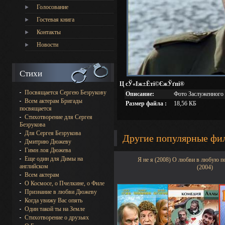
Голосование
Гостевая книга
Контакты
Новости
Стихи
Ц сЎ«Іж±Ёті©ЄжЎґпі®
Посвящается Сергею Безрукову
Описание:
Фото Заслуженного 
Всем актерам Бригады
Размер файла :
18,56 КБ
посвящается
Стихотворение для Сергея
Безрукова
Для Сергея Безрукова
Другие популярные фи
Дмитрию Дюжеву
Гимн лоя Дюжева
Еще один для Димы на
Я не я (2008)
О любви в любую п
английском
(2004)
Всем актерам
О Космосе, о Пчелкине, о Филе
Признание в любви Дюжеву
Когда увижу Вас опять
Один такой ты на Земле
Стихотворение о друзьях