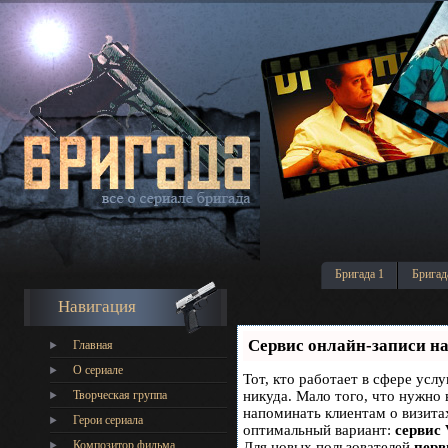
Бригада 1
Бригад
Навигация
Сервис онлайн-записи на
Главная
О сериале
Тот, кто работает в сфере услу
Творческая группа
никуда. Мало того, что нужно 
напоминать клиентам о визит
Герои сериала
оптимальный вариант:
сервис 
Композитор фильма
Для новых пользователей
перв