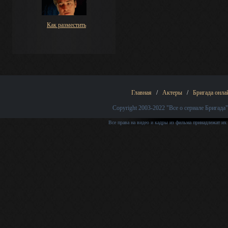
Как разместить
Главная
/
Актеры
/
Бригада онла
Copyright 2003-2022
"Все о сериале Бригада"
Все права на видео и кадры из фильма принадлежат их