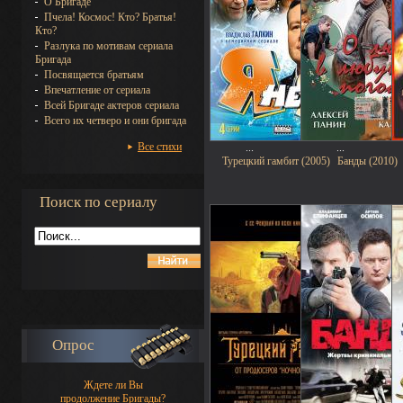
О Бригаде
Пчела! Космос! Кто? Братья!
Кто?
Разлука по мотивам сериала
Бригада
Посвящается братьям
Впечатление от сериала
Всей Бригаде актеров сериала
Всего их четверо и они бригада
Все стихи
...
...
Турецкий гамбит (2005)
Банды (2010)
Поиск по сериалу
Опрос
Ждете ли Вы
продолжение Бригады?