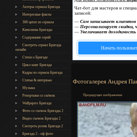
Актеры сериала Бригада
Чат-бот для мастеров и специ
записей:
Интересные факты
—
Сам записывает клиентов 
300 цитат из сериала
—
Персонализирует скидки, 
Киноляпы Бригады
—
Увеличивает доходимость
Содержание серий
Смотреть сериал Бригада
Начать пользова
онлайн
Стихи о Бригаде
Цикл книг Бригада
Кадры из сериала Бригада
Статьи & интервью
Фотогалерея Андрея Па
Музыка
Предыдущее изображение
Репортажи со съёмок
Wallpapers Бригада
Фото со съемок Бригады 2
Видео съемок Бригады 2
Cмотреть ролик Бригада 2
Бригада 2 - оф фото