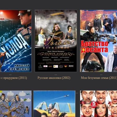
...
...
...
я с придурком (2011)
Русские амазонки (2002)
Моя безумная семья (2011
...