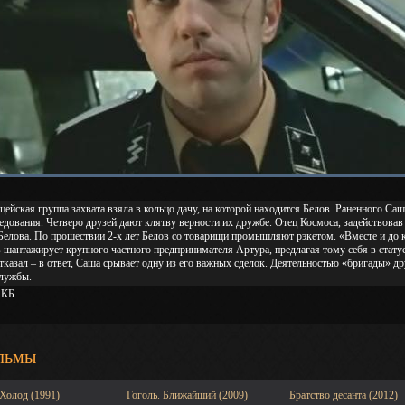
ейская группа захвата взяла в кольцо дачу, на которой находится Белов. Раненного Саш
едования. Четверо друзей дают клятву верности их дружбе. Отец Космоса, задействовав 
Белова. По прошествии 2-х лет Белов со товарищи промышляют рэкетом. «Вместе и до ко
 шантажирует крупного частного предпринимателя Артура, предлагая тому себя в стату
тказал – в ответ, Саша срывает одну из его важных сделок. Деятельностью «бригады» д
службы.
 КБ
льмы
Холод (1991)
Гоголь. Ближайший (2009)
Братство десанта (2012)