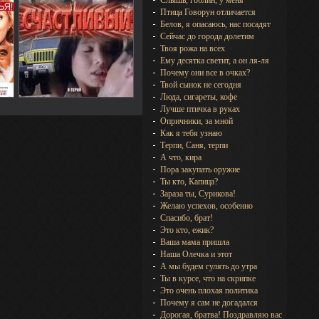
Слышь, гоблин, у меня
Птица Говорун отличается
Белов, я опасаюсь, нас посадят
Сейчас до города долетим
Твоя рожа на всех
Ему десятка светит, а он ля-ля
Почему они все в очках?
Твой сынок не сегодня
Люда, сигареты, кофе
Лучше птичка в руках
Опричники, за мной
Как я тебя узнаю
Терпи, Саня, терпи
А что, кира
Пора закупать оружие
Ты кто, Капица?
Зараза ты, Сурикова!
Желаю успехов, особенно
Спасибо, брат!
Это кто, ежик?
Ваша мама пришла
Наша Олечка и этот
А мы будем гулять до утра
Ты в курсе, что на скрипке
Это очень плохая политика
Почему я сам не догадался
Дорогая, братва! Поздравляю вас