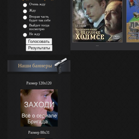
Очень жду
Жду
Вторая часть
будет так себе
Выйдет тогда
посмотрю
Не жду
...
Наши баннеры
Размер 120x120
Размер 88х31