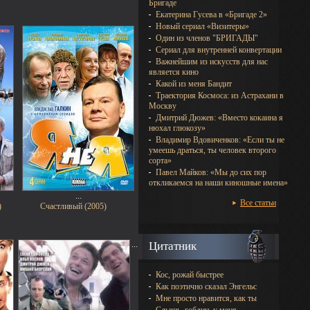
Бригаде
Екатерина Гусева в «Бригаде 2»
Новый сериал «Визитеры»
Один из членов "БРИГАДЫ"
Сериал для внутренней конвертации
Важнейшим из искусств для нас
является кино
Какой из меня Бандит
Траектория Космоса: из Астрахани в
Москву
Дмитрий Дюжев: «Вместо кокаина я
нюхал глюкозу»
Владимир Вдовиченков: «Если ты не
умеешь драться, ты человек второго
сорта»
Павел Майков: «Мы до сих пор
откликаемся на наши киношные имена»
...
Все статьи
)
Счастливый (2005)
...
Цитатник
Кос, рожай быстрее
Как поэтично сказал Энгельс
Мне просто нравится, как ты