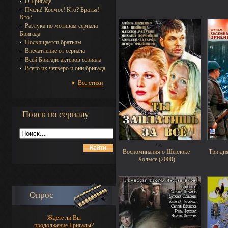
О Бригаде
Пчела! Космос! Кто? Братья!
Кто?
Разлука по мотивам сериала
Бригада
Посвящается братьям
Впечатление от сериала
Всей Бригаде актеров сериала
Всего их четверо и они бригада
Все стихи
Поиск по сериалу
...
Воспоминания о Шерлоке
Три дн
Холмсе (2000)
Опрос
Ждете ли Вы
продолжение Бригады?