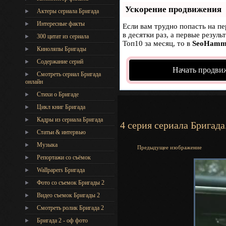
Ускорение продвижения
Актеры сериала Бригада
Интересные факты
Если вам трудно попасть на п
в десятки раз, а первые резул
300 цитат из сериала
Топ10 за месяц, то в
SeoHamm
Киноляпы Бригады
Содержание серий
Начать продви
Смотреть сериал Бригада
онлайн
Стихи о Бригаде
Цикл книг Бригада
Кадры из сериала Бригада
4 серия сериала Бригада
Статьи & интервью
Музыка
Предыдущее изображение
Репортажи со съёмок
Wallpapers Бригада
Фото со съемок Бригады 2
Видео съемок Бригады 2
Cмотреть ролик Бригада 2
Бригада 2 - оф фото