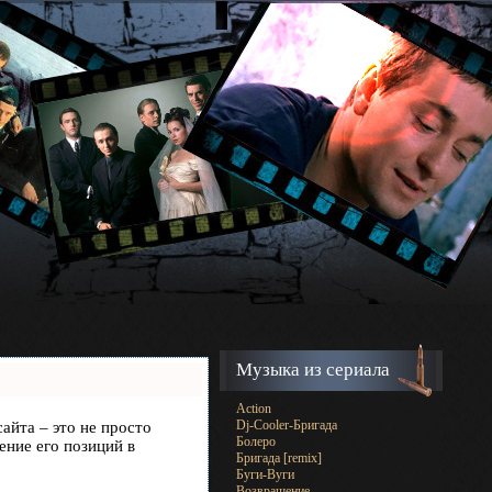
Музыка из сериала
Action
Dj-Cooler-Бригада
сайта – это не просто
Болеро
ение его позиций в
Бригада [remix]
Буги-Вуги
Возвращение