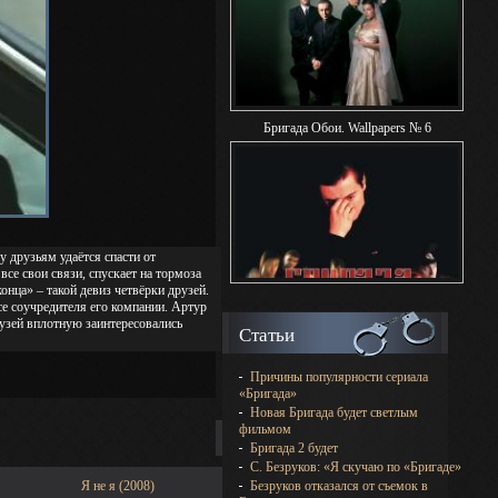
Бригада Обои. Wallpapers № 6
у друзьям удаётся спасти от
все свои связи, спускает на тормоза
нца» – такой девиз четвёрки друзей.
се соучредителя его компании. Артур
рузей вплотную заинтересовались
Статьи
Причины популярности сериала
«Бригада»
Новая Бригада будет светлым
фильмом
Бригада 2 будет
С. Безруков: «Я скучаю по «Бригаде»
Я не я (2008)
Безруков отказался от съемок в