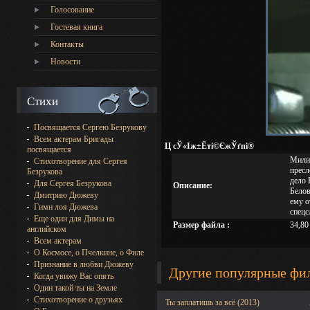
Голосование
Гостевая книга
Контакты
Новости
Стихи
Посвящается Сергею Безрукову
Всем актерам Бригады
Ц сЎ«Іж±Ёті©ЄжЎґпі®
посвящается
Милиц
Стихотворение для Сергея
пресл
Безрукова
дело 
Для Сергея Безрукова
Описание:
Белов
Дмитрию Дюжеву
ему о
Гимн лоя Дюжева
спец
Еще один для Димы на
Размер файла :
34,80
английском
Всем актерам
О Космосе, о Пчелкине, о Филе
Признание в любви Дюжеву
Другие популярные фи
Когда увижу Вас опять
Один такой ты на Земле
Стихотворение о друзьях
Ты заплатишь за всё (2013)