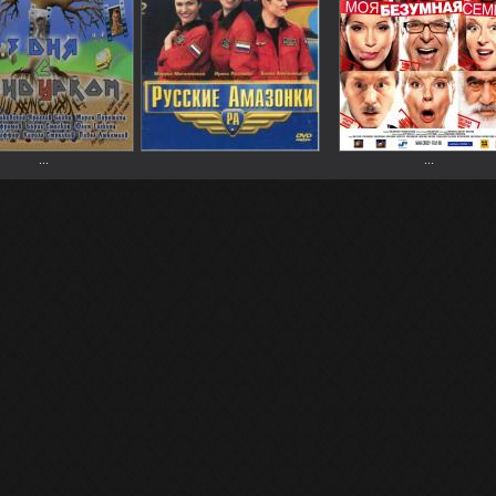
...
...