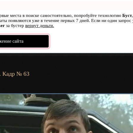
ервые места в поиске самостоятельно, попробуйте технологию
Буст
ьтаты появляются уже в течение первых 7 дней. Если ни один запрос 
er
за бустер
вернут деньги.
жение сайта
. Кадр № 63