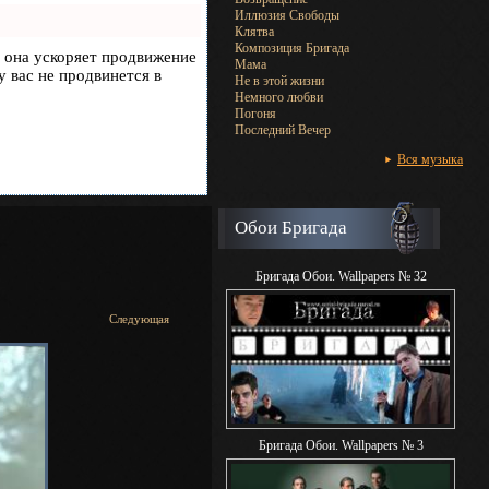
Иллюзия Свободы
Клятва
Композиция Бригада
, она ускоряет продвижение
Мама
у вас не продвинется в
Не в этой жизни
Немного любви
Погоня
Последний Вечер
Вся музыка
Обои Бригада
Бригада Обои. Wallpapers № 32
Следующая
Бригада Обои. Wallpapers № 3