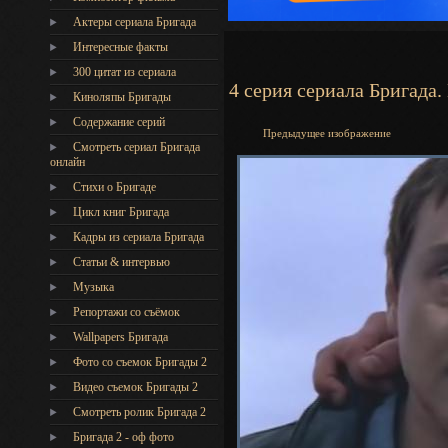
Актеры сериала Бригада
Интересные факты
300 цитат из сериала
4 серия сериала Бригада.
Киноляпы Бригады
Содержание серий
Предыдущее изображение
Смотреть сериал Бригада
онлайн
Стихи о Бригаде
Цикл книг Бригада
Кадры из сериала Бригада
Статьи & интервью
Музыка
Репортажи со съёмок
Wallpapers Бригада
Фото со съемок Бригады 2
Видео съемок Бригады 2
Cмотреть ролик Бригада 2
Бригада 2 - оф фото