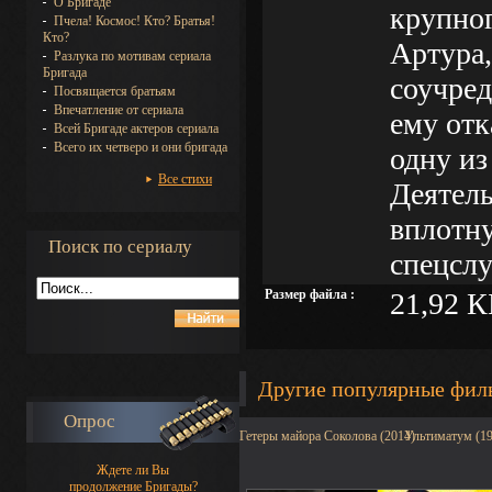
О Бригаде
крупног
Пчела! Космос! Кто? Братья!
Кто?
Артура,
Разлука по мотивам сериала
Бригада
соучред
Посвящается братьям
Впечатление от сериала
ему отк
Всей Бригаде актеров сериала
Всего их четверо и они бригада
одну из
Все стихи
Деятел
вплотн
Поиск по сериалу
спецсл
Размер файла :
21,92 К
Другие популярные фи
Опрос
Гетеры майора Соколова (2014)
Ультиматум (1
Ждете ли Вы
продолжение Бригады?