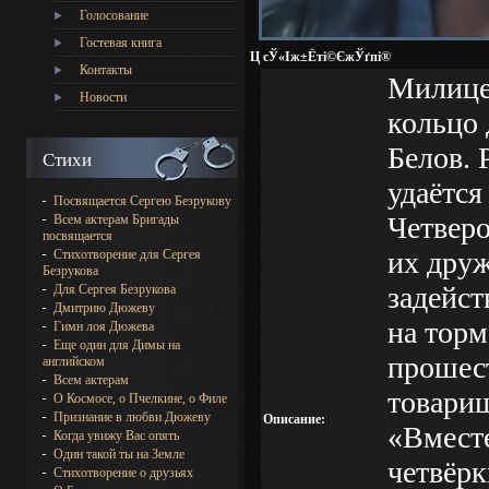
Голосование
Гостевая книга
Ц сЎ«Іж±Ёті©ЄжЎґпі®
Контакты
Милицей
Новости
кольцо 
Белов. 
Стихи
удаётся
Посвящается Сергею Безрукову
Четверо
Всем актерам Бригады
посвящается
их друж
Стихотворение для Сергея
Безрукова
задейст
Для Сергея Безрукова
Дмитрию Дюжеву
на торм
Гимн лоя Дюжева
Еще один для Димы на
прошест
английском
Всем актерам
товари
О Космосе, о Пчелкине, о Филе
Признание в любви Дюжеву
Описание:
«Вместе
Когда увижу Вас опять
Один такой ты на Земле
четвёрк
Стихотворение о друзьях