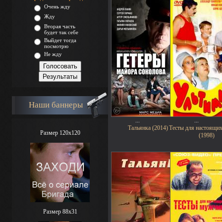
Очень жду
Жду
Вторая часть
будет так себе
Выйдет тогда
посмотрю
Не жду
Наши баннеры
...
...
Тальянка (2014)
Тесты для настоящи
Размер 120x120
(1998)
Размер 88х31