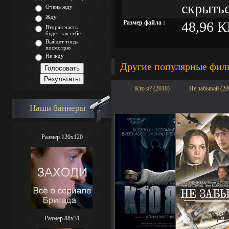
скрытьс
Очень жду
Жду
Размер файла :
48,96 К
Вторая часть
будет так себе
Выйдет тогда
посмотрю
Не жду
Другие популярные фи
Кто я? (2010)
Не забывай (20
Наши баннеры
Размер 120x120
Размер 88х31