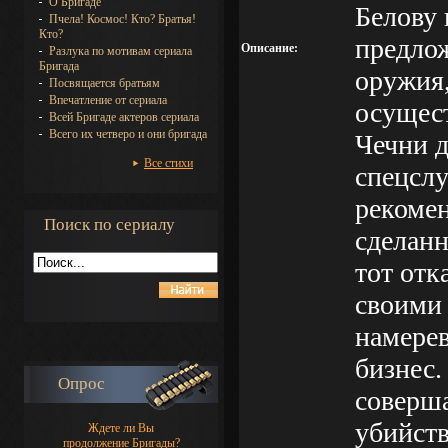
О Бригаде
Белову 
Пчела! Космос! Кто? Братья!
Кто?
предлож
Описание:
Разлука по мотивам сериала
Бригада
оружия,
Посвящается братьям
Впечатление от сериала
осущес
Всей Бригаде актеров сериала
Всего их четверо и они бригада
Чечни д
Все стихи
спецслу
рекоме
Поиск по сериалу
сделанн
тот отк
своими 
намерев
бизнес.
Опрос
соверша
убийств
Ждете ли Вы
продолжение Бригады?