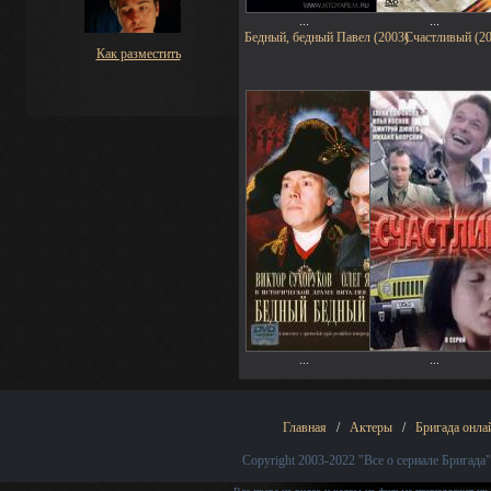
...
...
Бедный, бедный Павел (2003)
Счастливый (20
Как разместить
...
...
Главная
/
Актеры
/
Бригада онла
Copyright 2003-2022
"Все о сериале Бригада"