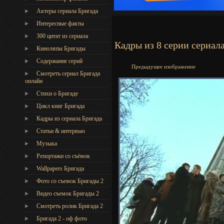
Актеры сериала Бригада
Интересные факты
300 цитат из сериала
Кадры из 8 серии сериал
Киноляпы Бригады
Содержание серий
Предыдущее изображение
Смотреть сериал Бригада
онлайн
Стихи о Бригаде
Цикл книг Бригада
Кадры из сериала Бригада
Статьи & интервью
Музыка
Репортажи со съёмок
Wallpapers Бригада
Фото со съемок Бригады 2
Видео съемок Бригады 2
Cмотреть ролик Бригада 2
Бригада 2 - оф фото