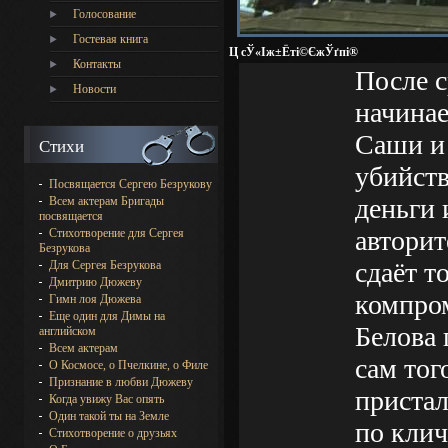
Голосование
Гостевая книга
Ц сЎ«Іж±Ёті©ЄжЎґпі®
Контакты
После с
Новости
начинае
Саши и 
Стихи
убийств
Посвящается Сергею Безрукову
деньги
Всем актерам Бригады
посвящается
авторит
Стихотворение для Сергея
Безрукова
сдаёт т
Для Сергея Безрукова
Дмитрию Дюжеву
компро
Гимн лоя Дюжева
Еще один для Димы на
Белова 
английском
Всем актерам
сам тог
О Космосе, о Пчелкине, о Филе
Признание в любви Дюжеву
пристал
Когда увижу Вас опять
Один такой ты на Земле
по клич
Стихотворение о друзьях