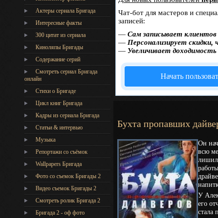
Актеры сериала Бригада
Чат-бот для мастеров и специ
записей:
Интересные факты
—
Сам записывает клиентов 
300 цитат из сериала
—
Персонализирует скидки, 
Киноляпы Бригады
—
Увеличивает доходимость
Содержание серий
Смотреть сериал Бригада
Начать пользова
онлайн
Стихи о Бригаде
Цикл книг Бригада
Кадры из сериала Бригада
Бухта пропавших дайвер
Статьи & интервью
Музыка
Он нач
всю ме
Репортажи со съёмок
лишили
Wallpapers Бригада
работы
драйве
Фото со съемок Бригады 2
напит
Видео съемок Бригады 2
У Алек
Cмотреть ролик Бригада 2
его от
стала 
Бригада 2 - оф фото