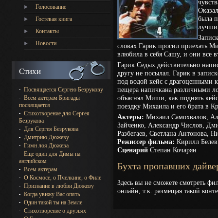
чувств
Голосование
Оказал
была п
Гостевая книга
лучши
Контакты
Записк
Новости
словах Гарик просил приехать М
влюбила в себя Сашу, и они все 
Гарик Седых действительно напи
Стихи
другу не посылал. Гарик в запис
под водой кейс с драгоценными к
пещера напичкана различными л
Посвящается Сергею Безрукову
объяснял Миши, как поднять кейс.
Всем актерам Бригады
посвящается
поездку Михаила и его брата в К
Стихотворение для Сергея
Актеры:
Михаил Самохвалов, Ал
Безрукова
Зайченко, Александр Числов, Дм
Для Сергея Безрукова
Разбегаев, Светлана Антонова, Ни
Дмитрию Дюжеву
Режиссер фильма:
Кирилл Белев
Гимн лоя Дюжева
Сценарий
Степан Кочарян
Еще один для Димы на
английском
Бухта пропавших дайве
Всем актерам
О Космосе, о Пчелкине, о Филе
Здесь вы не сможете смотреть фи
Признание в любви Дюжеву
онлайн, т.к. размещая такой кон
Когда увижу Вас опять
Один такой ты на Земле
Стихотворение о друзьях