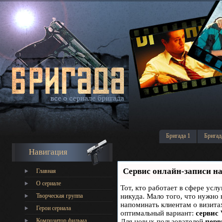
Бригада 1
Бригад
Навигация
Сервис онлайн-записи на
Главная
О сериале
Тот, кто работает в сфере услу
Творческая группа
никуда. Мало того, что нужно 
напоминать клиентам о визит
Герои сериала
оптимальный вариант:
сервис 
Композитор фильма
Для новых пользователей
перв