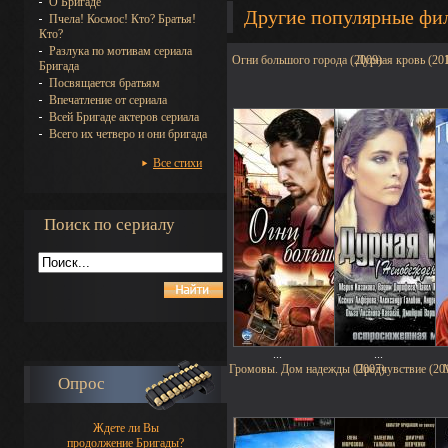
О Бригаде
Другие популярные фи
Пчела! Космос! Кто? Братья!
Кто?
Разлука по мотивам сериала
Огни большого города (2009)
Дурная кровь (20
Бригада
Посвящается братьям
Впечатление от сериала
Всей Бригаде актеров сериала
Всего их четверо и они бригада
Все стихи
Поиск по сериалу
...
...
Громовы. Дом надежды (2007)
Предчувствие (20
Опрос
Ждете ли Вы
продолжение Бригады?