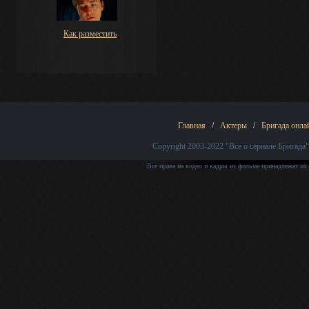
Как разместить
Главная
/
Актеры
/
Бригада онла
Copyright 2003-2022
"Все о сериале Бригада"
Все права на видео и кадры из фильма принадлежат их