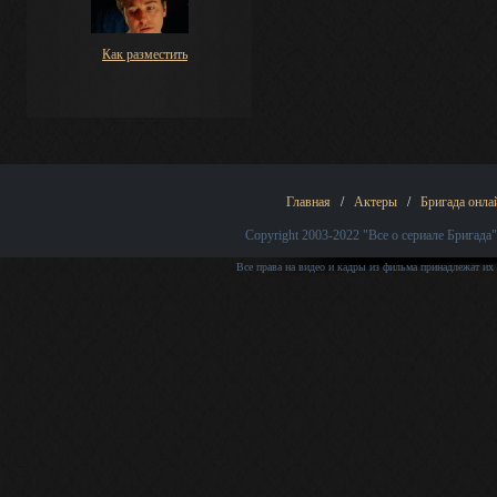
Как разместить
Главная
/
Актеры
/
Бригада онла
Copyright 2003-2022
"Все о сериале Бригада"
Все права на видео и кадры из фильма принадлежат их