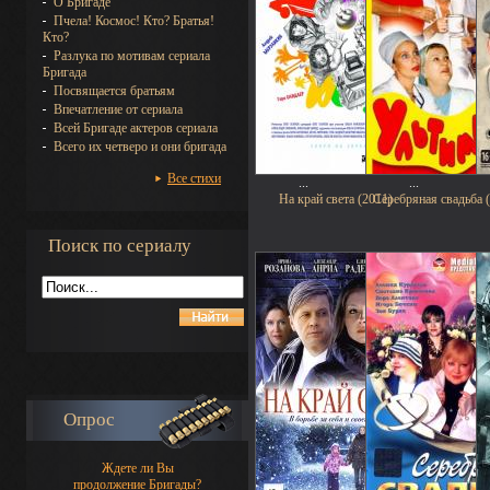
О Бригаде
Пчела! Космос! Кто? Братья!
Кто?
Разлука по мотивам сериала
Бригада
Посвящается братьям
Впечатление от сериала
Всей Бригаде актеров сериала
Всего их четверо и они бригада
Все стихи
...
...
На край света (2011)
Серебряная свадьба 
Поиск по сериалу
Опрос
Ждете ли Вы
продолжение Бригады?