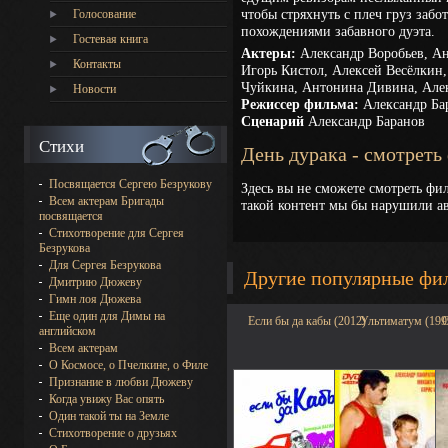
чтобы стряхнуть с плеч груз забо
Голосование
похождениями забавного дуэта.
Гостевая книга
Актеры:
Александр Воробьев, Ан
Контакты
Игорь Кистол, Алексей Весёлкин,
Чуйкина, Антонина Дивина, Алек
Новости
Режиссер фильма:
Александр Ба
Сценарий
Александр Баранов
Стихи
День дурака - смотреть
Посвящается Сергею Безрукову
Здесь вы не сможете смотреть фил
Всем актерам Бригады
такой контент мы бы нарушили ав
посвящается
Стихотворение для Сергея
Безрукова
Для Сергея Безрукова
Другие популярные фи
Дмитрию Дюжеву
Гимн лоя Дюжева
Еще один для Димы на
Если бы да кабы (2012)
Ультиматум (199
О
английском
Всем актерам
О Космосе, о Пчелкине, о Филе
Признание в любви Дюжеву
Когда увижу Вас опять
Один такой ты на Земле
Стихотворение о друзьях