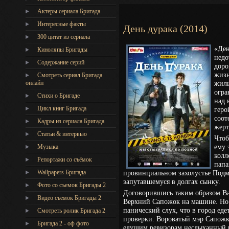
Актеры сериала Бригада
Интересные факты
День дурака (2014)
300 цитат из сериала
«Ден
Киноляпы Бригады
недо
Содержание серий
доро
жизн
Смотреть сериал Бригада
онлайн
жиль
огра
Стихи о Бригаде
над 
Цикл книг Бригада
геро
соот
Кадры из сериала Бригада
жерт
Статьи & интервью
Чтоб
ему 
Музыка
колл
Репортажи со съёмок
папа
Wallpapers Бригада
провинциальном захолустье Подм
запутавшемуся в долгах сынку.
Фото со съемок Бригады 2
Договорившись таким образом Ва
Видео съемок Бригады 2
Верхний Сапожок на машине. Но 
панический слух, что в город еде
Cмотреть ролик Бригада 2
проверки. Вороватый мэр Сапожка
Бригада 2 - оф фото
едущим ревизорам неслыханный п