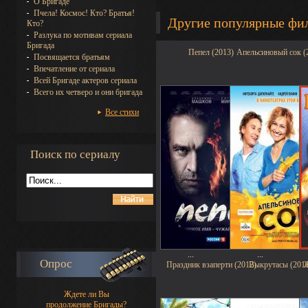
О Бригаде
Пчела! Космос! Кто? Братья!
Другие популярные фи
Кто?
Разлука по мотивам сериала
Бригада
Пепел (2013)
Апельсиновый сок (
Посвящается братьям
Впечатление от сериала
Всей Бригаде актеров сериала
Всего их четверо и они бригада
Все стихи
Поиск по сериалу
...
...
Опрос
Праздник взаперти (2012)
Выкрутасы (201
Ждете ли Вы
продолжение Бригады?