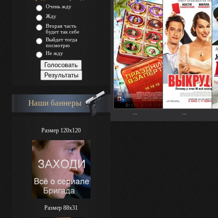
Очень жду
Жду
Вторая часть
будет так себе
Выйдет тогда
посмотрю
Не жду
Наши баннеры
...
...
Размер 120x120
Размер 88х31