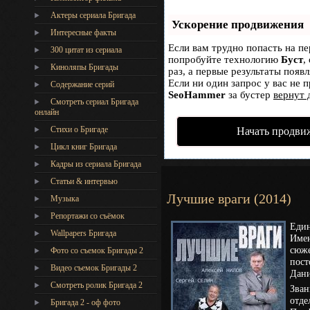
Актеры сериала Бригада
Ускорение продвижения
Интересные факты
Если вам трудно попасть на пе
300 цитат из сериала
попробуйте технологию
Буст
,
Киноляпы Бригады
раз, а первые результаты появ
Если ни один запрос у вас не п
Содержание серий
SeoHammer
за бустер
вернут 
Смотреть сериал Бригада
онлайн
Стихи о Бригаде
Начать продви
Цикл книг Бригада
Кадры из сериала Бригада
Статьи & интервью
Лучшие враги (2014)
Музыка
Репортажи со съёмок
Един
Wallpapers Бригада
Имен
сюже
Фото со съемок Бригады 2
пост
Видео съемок Бригады 2
Дани
Cмотреть ролик Бригада 2
Зван
отде
Бригада 2 - оф фото