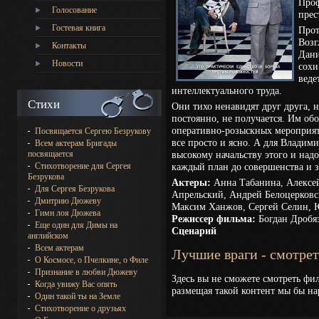
Проф
Голосование
прес
Гостевая книга
Прот
Возг
Контакты
Дани
Новости
сохи
веде
интеллектуального труда.
Стихи
Они тихо ненавидят друг друга, н
постоянно, не получается. Им об
оперативно-розыскных мероприят
Посвящается Сергею Безрукову
все просто и ясно. А для Владим
Всем актерам Бригады
посвящается
высокому начальству этого и надо
Стихотворение для Сергея
каждый план до совершенства и з
Безрукова
Актеры:
Анна Табанина, Алексей
Для Сергея Безрукова
Апрельский, Андрей Белоцерковс
Дмитрию Дюжеву
Максим Ханжов, Сергей Селин, 
Гимн лоя Дюжева
Режиссер фильма:
Богдан Дробя
Еще один для Димы на
Сценарий
английском
Всем актерам
Лучшие враги - смотре
О Космосе, о Пчелкине, о Филе
Признание в любви Дюжеву
Здесь вы не сможете смотреть фи
Когда увижу Вас опять
размещая такой контент мы бы на
Один такой ты на Земле
Стихотворение о друзьях