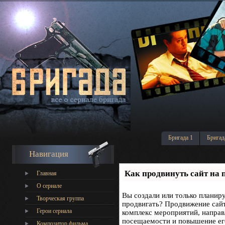
Бригада 1
Бригад
Навигация
Как продвинуть сайт на 
Главная
О сериале
Вы создали или только планируе
Творческая группа
продвигать? Продвижение сайта
Герои сериала
комплекс мероприятий, направ
посещаемости и повышение его
Композитор фильма