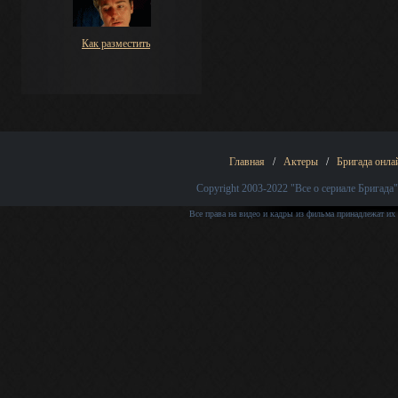
Как разместить
Главная
/
Актеры
/
Бригада онла
Copyright 2003-2022
"Все о сериале Бригада"
Все права на видео и кадры из фильма принадлежат их