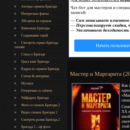
Актеры сериала Бригада
Чат-бот для мастеров и специ
записей:
Интересные факты
—
Сам записывает клиентов 
300 цитат из сериала
—
Персонализирует скидки, 
Киноляпы Бригады
—
Увеличивает доходимость
Содержание серий
Смотреть сериал Бригада
Начать пользова
онлайн
Стихи о Бригаде
Цикл книг Бригада
Кадры из сериала Бригада
Мастер и Маргарита (2
Статьи & интервью
Музыка
Как 
одно
Репортажи со съёмок
«Мас
Wallpapers Бригада
свои
Фото со съемок Бригады 2
Сюже
XX в
Видео съемок Бригады 2
иной
Cмотреть ролик Бригада 2
свит
этой
Бригада 2 - оф фото