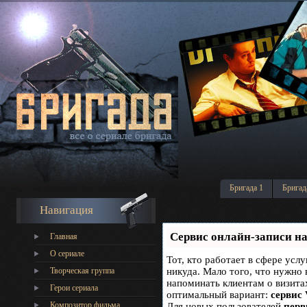
Бригада 1
Бригад
Навигация
Сервис онлайн-записи на
Главная
О сериале
Тот, кто работает в сфере услу
Творческая группа
никуда. Мало того, что нужно 
напоминать клиентам о визит
Герои сериала
оптимальный вариант:
сервис 
Композитор фильма
Для новых пользователей
перв