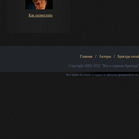
Как разместить
Главная
/
Актеры
/
Бригада онла
Copyright 2003-2022
"Все о сериале Бригада"
Все права на видео и кадры из фильма принадлежат их