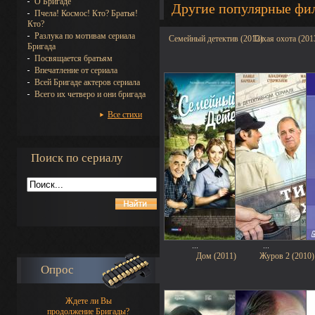
О Бригаде
Другие популярные фи
Пчела! Космос! Кто? Братья!
Кто?
Разлука по мотивам сериала
Семейный детектив (2012)
Тихая охота (201
Бригада
Посвящается братьям
Впечатление от сериала
Всей Бригаде актеров сериала
Всего их четверо и они бригада
Все стихи
Поиск по сериалу
...
...
Дом (2011)
Журов 2 (2010)
Опрос
Ждете ли Вы
продолжение Бригады?