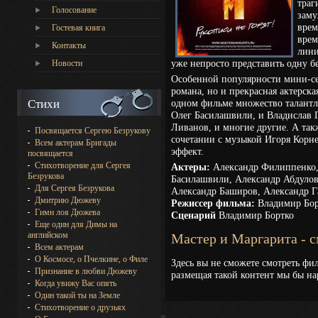
траг
Голосование
заму
врем
Гостевая книга
врем
Контакты
лини
уже непросто представить одну бе
Новости
Особенной популярности мини-сер
романа, но и прекрасная актерская
Стихи
одном фильме множество талантли
Олег Басилашвили, и Владислав 
Ливанов, и многие другие. А так
Посвящается Сергею Безрукову
сочетании с музыкой Игоря Корн
Всем актерам Бригады
эффект.
посвящается
Стихотворение для Сергея
Актеры:
Александр Филиппенко, 
Безрукова
Басилашвили, Александр Абдулов
Для Сергея Безрукова
Александр Баширов, Александр Г
Дмитрию Дюжеву
Режиссер фильма:
Владимир Бор
Гимн лоя Дюжева
Сценарий
Владимир Бортко
Еще один для Димы на
английском
Мастер и Маргарита - 
Всем актерам
О Космосе, о Пчелкине, о Филе
Здесь вы не сможете смотреть фил
Признание в любви Дюжеву
размещая такой контент мы бы на
Когда увижу Вас опять
Один такой ты на Земле
Стихотворение о друзьях