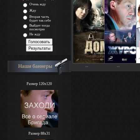
Очень жду
Жду
Вторая часть
будет так себе
Выйдет тогда
посмотрю
Не жду
Наши баннеры
...
...
Размер 120x120
Размер 88х31