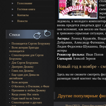
стол
Голосование
учас
съем
Гостевая книга
экра
Контакты
бриг
ледокола, и молодого композитор
Новости
вновь придется увидеться друг с 
они вспомнят, как весело им было
и тревожно-серьезные ситуации,
Стихи
Актеры:
Леонид Куравлёв, Влад
Добрынин, Александр Фатюшин, 
Посвящается Сергею Безрукову
Лидия Федосеева-Шукшина, Вера
Всем актерам Бригады
актеры
посвящается
Режиссер фильма:
Иван Попов
Стихотворение для Сергея
Сценарий
Алексей Зернов
Безрукова
Для Сергея Безрукова
Новый год в ноябре - с
Дмитрию Дюжеву
Гимн лоя Дюжева
Здесь вы не сможете смотреть фил
Еще один для Димы на
размещая такой контент мы бы на
английском
Всем актерам
О Космосе, о Пчелкине, о Филе
Признание в любви Дюжеву
Когда увижу Вас опять
Другие популярные фи
Один такой ты на Земле
Стихотворение о друзьях
Игра (2011)
Город без солнца (2