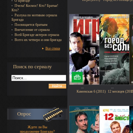
О Бригаде
Пчела! Космос! Кто? Братья!
Кто?
Разлука по мотивам сериала
Бригада
Посвящается братьям
Впечатление от сериала
Всей Бригаде актеров сериала
Всего их четверо и они бригада
Все стихи
Поиск по сериалу
...
...
Каменская 6 (2011)
12 месяцев (201
В
Опрос
Ждете ли Вы
продолжение Бригады?