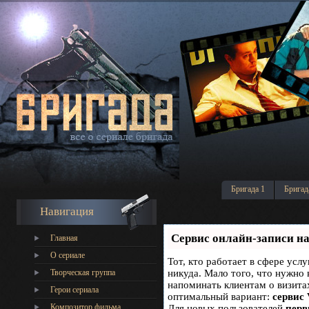
Бригада 1
Бригад
Навигация
Сервис онлайн-записи на
Главная
О сериале
Тот, кто работает в сфере услу
Творческая группа
никуда. Мало того, что нужно 
напоминать клиентам о визит
Герои сериала
оптимальный вариант:
сервис 
Композитор фильма
Для новых пользователей
перв