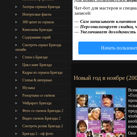
Актеры сериала Бригада
Чат-бот для мастеров и специ
записей:
Интересные факты
—
Сам записывает клиентов 
300 цитат из сериала
—
Персонализирует скидки, 
Киноляпы Бригады
—
Увеличивает доходимость
Содержание серий
Смотреть сериал Бригада
Начать пользова
онлайн
Стихи о Бригаде
Цикл книг Бригада
Кадры из сериала Бригада
Новый год в ноябре (20
Статьи & интервью
Музыка
Всем
«Гол
Репортажи со съёмок
прох
Wallpapers Бригада
толь
пред
Фото со съемок Бригады 2
чтоб
Видео съемок Бригады 2
необ
Cмотреть ролик Бригада 2
изюм
Они 
Бригада 2 - оф фото