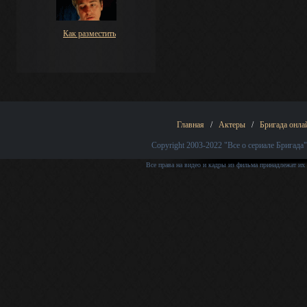
Как разместить
Главная
/
Актеры
/
Бригада онла
Copyright 2003-2022
"Все о сериале Бригада"
Все права на видео и кадры из фильма принадлежат их