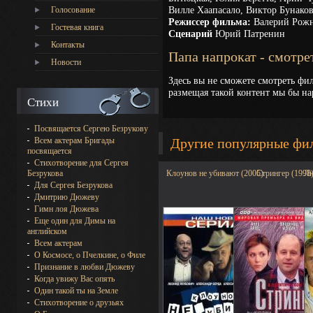
Вилле Хаапасало, Виктор Бунаков
Голосование
Режиссер фильма:
Валерий Рож
Гостевая книга
Сценарий
Юрий Патренин
Контакты
Папа напрокат - смотр
Новости
Здесь вы не сможете смотреть фил
размещая такой контент мы бы на
Стихи
Посвящается Сергею Безрукову
Всем актерам Бригады
Другие популярные фи
посвящается
Стихотворение для Сергея
Безрукова
Клоунов не убивают (2005)
Стрингер (1998
Лю
Для Сергея Безрукова
Дмитрию Дюжеву
Гимн лоя Дюжева
Еще один для Димы на
английском
Всем актерам
О Космосе, о Пчелкине, о Филе
Признание в любви Дюжеву
Когда увижу Вас опять
Один такой ты на Земле
Стихотворение о друзьях