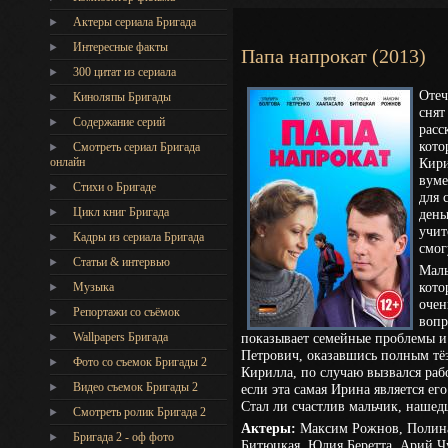
Актеры сериала Бригада
Интересные факты
Папа напрокат (2013)
300 цитат из сериала
Отеч
Киноляпы Бригады
снят
Содержание серий
расс
кото
Смотреть сериал Бригада
онлайн
Кири
вуме
Стихи о Бригаде
для 
Цикл книг Бригада
день
учит
Кадры из сериала Бригада
смог
Статьи & интервью
Маль
кото
Музыка
очен
Репортажи со съёмок
вопр
Wallpapers Бригада
показывает семейные проблемы и
Петрович, оказавшись полным тё
Фото со съемок Бригады 2
Кирилла, по случаю вызвался рабо
Видео съемок Бригады 2
если эта самая Ирина является ег
Стал ли счастлив мальчик, нашед
Cмотреть ролик Бригада 2
Актеры:
Максим Рожнов, Полина
Бригада 2 - оф фото
Битюцкая, Юлия Беретта, Арий Ч