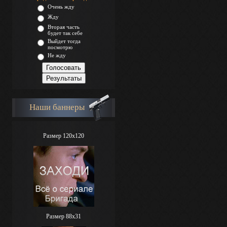
Очень жду
Жду
Вторая часть
будет так себе
Выйдет тогда
посмотрю
Не жду
Наши баннеры
Размер 120x120
Размер 88х31