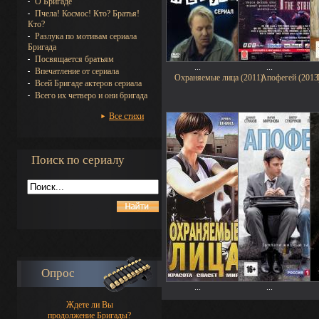
О Бригаде
Пчела! Космос! Кто? Братья!
Кто?
Разлука по мотивам сериала
Бригада
Посвящается братьям
...
...
Впечатление от сериала
Охраняемые лица (2011)
Апофегей (2013
Всей Бригаде актеров сериала
Всего их четверо и они бригада
Все стихи
Поиск по сериалу
Опрос
...
...
Ждете ли Вы
продолжение Бригады?