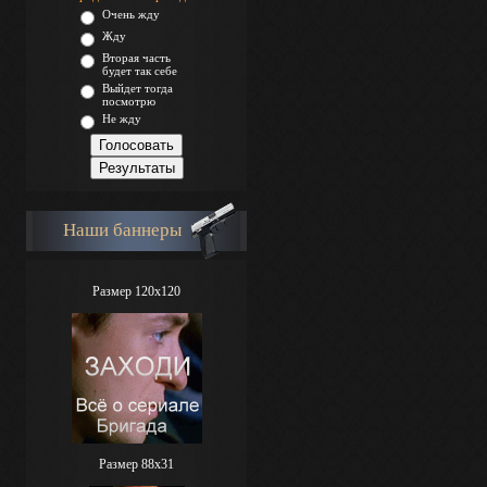
Очень жду
Жду
Вторая часть
будет так себе
Выйдет тогда
посмотрю
Не жду
Наши баннеры
Размер 120x120
Размер 88х31