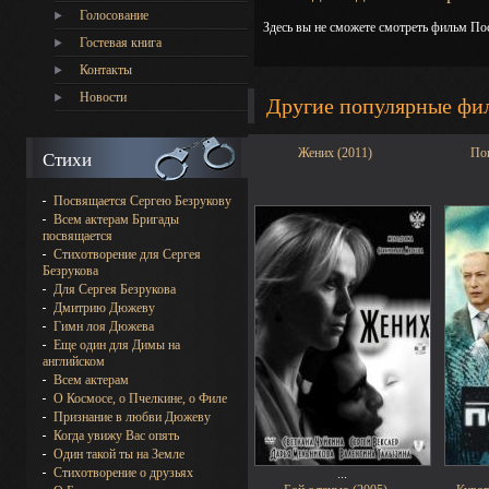
Голосование
Здесь вы не сможете смотреть фильм Пос
Гостевая книга
Контакты
Новости
Другие популярные фи
Жених (2011)
Пои
Стихи
Посвящается Сергею Безрукову
Всем актерам Бригады
посвящается
Стихотворение для Сергея
Безрукова
Для Сергея Безрукова
Дмитрию Дюжеву
Гимн лоя Дюжева
Еще один для Димы на
английском
Всем актерам
О Космосе, о Пчелкине, о Филе
Признание в любви Дюжеву
Когда увижу Вас опять
Один такой ты на Земле
Стихотворение о друзьях
...