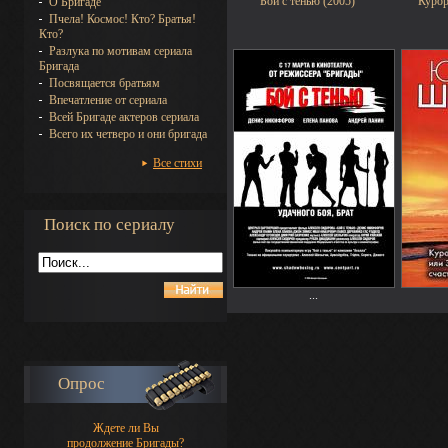
Бой с тенью (2005)
Курор
О Бригаде
Пчела! Космос! Кто? Братья!
Кто?
Разлука по мотивам сериала
Бригада
Посвящается братьям
Впечатление от сериала
Всей Бригаде актеров сериала
Всего их четверо и они бригада
Все стихи
Поиск по сериалу
...
Опрос
Ждете ли Вы
продолжение Бригады?