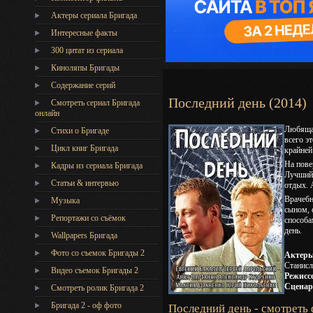
Актеры сериала Бригада
Интересные факты
300 цитат из сериала
Киноляпы Бригады
Содержание серий
Последний день (2014)
Смотреть сериал Бригада
онлайн
Любящая
Стихи о Бригаде
всего э
Цикл книг Бригада
крайней
На пове
Кадры из сериала Бригада
Лучший 
Статьи & интервью
отдых. 
Врачебн
Музыка
сыном, 
Репортажи со съёмок
способа
день.
Wallpapers Бригада
Фото со съемок Бригады 2
Актеры
Станисл
Видео съемок Бригады 2
Режисс
Сцена
Cмотреть ролик Бригада 2
Бригада 2 - оф фото
Последний день - смотреть