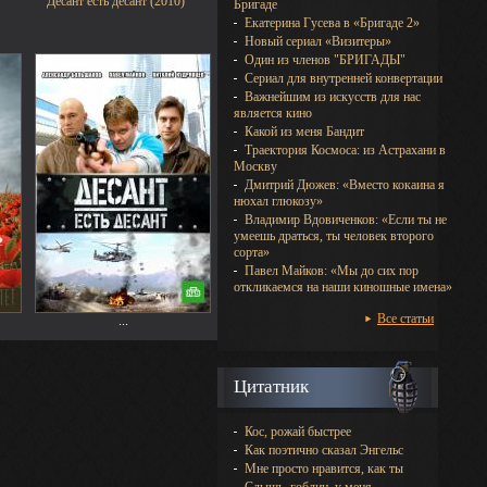
Десант есть десант (2010)
Бригаде
Екатерина Гусева в «Бригаде 2»
Новый сериал «Визитеры»
Один из членов "БРИГАДЫ"
Сериал для внутренней конвертации
Важнейшим из искусств для нас
является кино
Какой из меня Бандит
Траектория Космоса: из Астрахани в
Москву
Дмитрий Дюжев: «Вместо кокаина я
нюхал глюкозу»
Владимир Вдовиченков: «Если ты не
умеешь драться, ты человек второго
сорта»
Павел Майков: «Мы до сих пор
откликаемся на наши киношные имена»
Все статьи
...
Цитатник
Кос, рожай быстрее
Как поэтично сказал Энгельс
Мне просто нравится, как ты