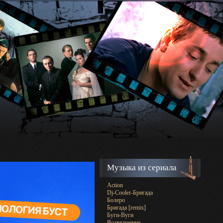
Музыка из сериала
Action
Dj-Cooler-Бригада
Болеро
Бригада [remix]
Буги-Вуги
Возвращение