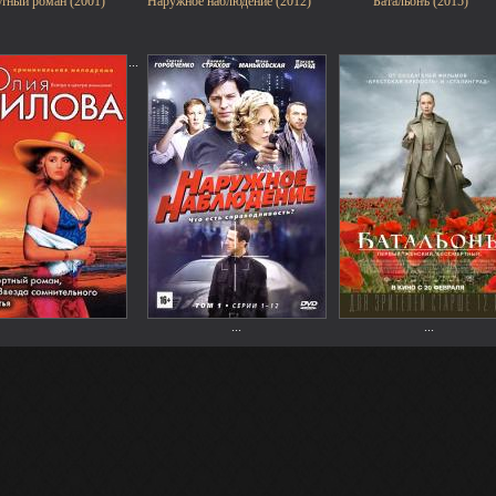
тный роман (2001)
Наружное наблюдение (2012)
Батальонъ (2015)
...
...
...