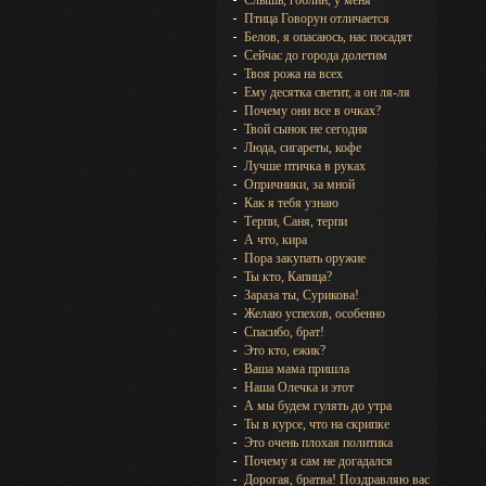
Слышь, гоблин, у меня
Птица Говорун отличается
Белов, я опасаюсь, нас посадят
Сейчас до города долетим
Твоя рожа на всех
Ему десятка светит, а он ля-ля
Почему они все в очках?
Твой сынок не сегодня
Люда, сигареты, кофе
Лучше птичка в руках
Опричники, за мной
Как я тебя узнаю
Терпи, Саня, терпи
А что, кира
Пора закупать оружие
Ты кто, Капица?
Зараза ты, Сурикова!
Желаю успехов, особенно
Спасибо, брат!
Это кто, ежик?
Ваша мама пришла
Наша Олечка и этот
А мы будем гулять до утра
Ты в курсе, что на скрипке
Это очень плохая политика
Почему я сам не догадался
Дорогая, братва! Поздравляю вас