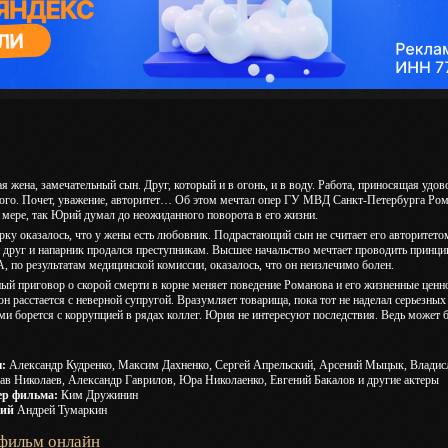
 жена, замечательный сын. Друг, который и в огонь, и в воду. Работа, приносящая удов
того. Почет, уважение, авторитет… Об этом мечтал опер ГУ МВД Санкт-Петербурга Ром
 мере, так Юрий думал до неожиданного поворота в его жизни.
рку оказалось, что у жены есть любовник. Подрастающий сын не считает его авторитетом
друг и напарник продался преступникам. Высшее начальство мечтает проводить принц
А, по результатам медицинской комиссии, оказалось, что он неизлечимо болен.
ый приговор о скорой смерти в корне меняет поведение Романова и его жизненные ценн
он расстается с неверной супругой. Вразумляет товарища, пока тот не наделал серьезн
ми борется с коррупцией в рядах коллег. Юрия не интересуют последствия. Ведь может б
:
Александр Кудренко, Максим Дахненко, Сергей Апрельский, Арсений Мыцык, Владисл
ав Николаев, Александр Гаврилов, Юра Николаенко, Евгений Бакалов и другие актеры
ер фильма:
Ким Дружинин
рий
Андрей Тумаркин
 фильм онлайн