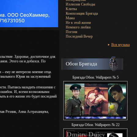
Иллюзия Свободы
Клятва
Композиция Бригада
Мама
Не в этой жизни
Немного любви
Погоня
Последний Вечер
Вся музыка
ольствие. Здоровье, достаточное для
анов. Этого он и добился. По
Обои Бригада
 – ему не интересно мнение отца.
ипиального Юрия на заслуженный
Бригада Обои. Wallpapers № 5
ости. Пытаясь наладить отношения с
ых ошибок. И, всеми возможными
ыть в его жизни это будет последний
ав Резник, Анна Астраханцева,
Бригада Обои. Wallpapers № 22