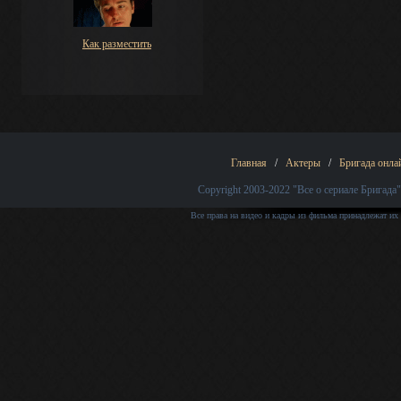
Как разместить
Главная
/
Актеры
/
Бригада онла
Copyright 2003-2022
"Все о сериале Бригада"
Все права на видео и кадры из фильма принадлежат их