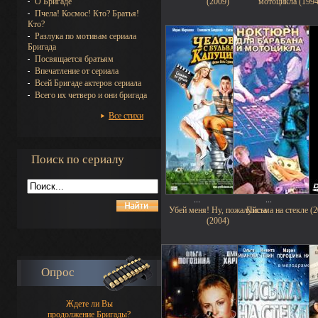
О Бригаде
(2009)
мотоцикла (1994
Пчела! Космос! Кто? Братья!
Кто?
Разлука по мотивам сериала
Бригада
Посвящается братьям
Впечатление от сериала
Всей Бригаде актеров сериала
Всего их четверо и они бригада
Все стихи
Поиск по сериалу
...
...
Убей меня! Ну, пожалуйста
Письма на стекле (2
(2004)
Опрос
Ждете ли Вы
продолжение Бригады?