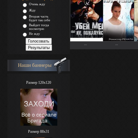
Очень жду
Жду
Вторая часть
будет так себе
Выйдет тогда
посмотрю
Не жду
...
...
Наши баннеры
Размер 120x120
Размер 88х31