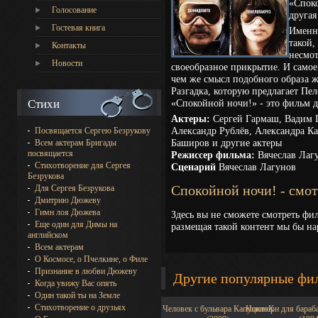
«Споко
Голосование
другая
Гостевая книга
Именн
такой,
Контакты
несмот
Новости
своеобразное прикрытие. И самое 
чем же смысл подобного образа ж
Разгадка, которую предлагает Пе
Стихи
«Спокойной ночи!» - это фильм 
Актеры:
Сергей Гармаш, Вадим Г
Александр Рублёв, Александра К
Посвящается Сергею Безрукову
Баширов и другие актеры
Всем актерам Бригады
посвящается
Режиссер фильма:
Вячеслав Лаг
Стихотворение для Сергея
Сценарий
Вячеслав Лагунов
Безрукова
Для Сергея Безрукова
Спокойной ночи! - смо
Дмитрию Дюжеву
Гимн лоя Дюжева
Здесь вы не сможете смотреть фи
Еще один для Димы на
размещая такой контент мы бы на
английском
Всем актерам
О Космосе, о Пчелкине, о Филе
Признание в любви Дюжеву
Другие популярные фи
Когда увижу Вас опять
Один такой ты на Земле
Стихотворение о друзьях
Человек с бульвара КапуциноК
Ноктюрн для бараба