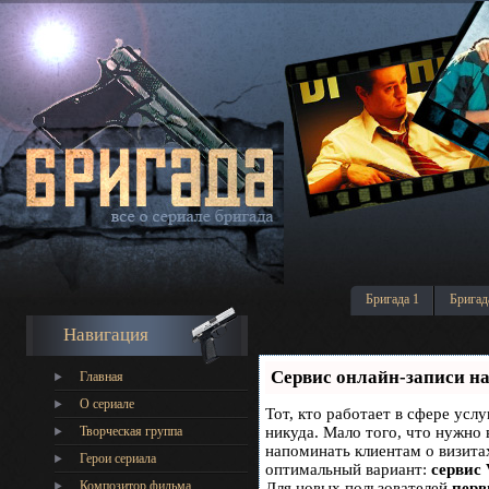
Бригада 1
Бригад
Навигация
Сервис онлайн-записи на
Главная
О сериале
Тот, кто работает в сфере услу
Творческая группа
никуда. Мало того, что нужно 
напоминать клиентам о визит
Герои сериала
оптимальный вариант:
сервис 
Композитор фильма
Для новых пользователей
перв