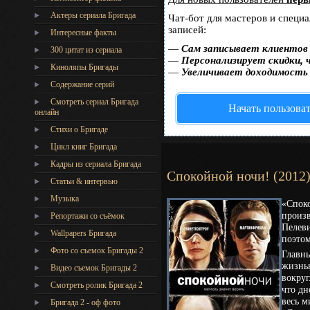
Актеры сериала Бригада
Чат-бот для мастеров и специ
записей:
Интересные факты
—
Сам записывает клиентов 
300 цитат из сериала
—
Персонализирует скидки, 
Киноляпы Бригады
—
Увеличивает доходимость
Содержание серий
Смотреть сериал Бригада
Начать пользова
онлайн
Стихи о Бригаде
Цикл книг Бригада
Кадры из сериала Бригада
Спокойной ночи! (2012
Статьи & интервью
Музыка
«Споко
произ
Репортажи со съёмок
Пелеви
Wallpapers Бригада
поэтом
Фото со съемок Бригады 2
Главн
жизнью
Видео съемок Бригады 2
вокруг
Cмотреть ролик Бригада 2
что дн
весь м
Бригада 2 - оф фото