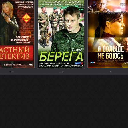
...
...
...