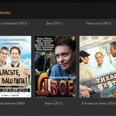
льмы
е, я ваш папа! (2013)
Двое (2011)
Тихая охота (2013)
...
...
...
ый детектив (2005)
Берега (2013)
Я больше не боюсь (2014)