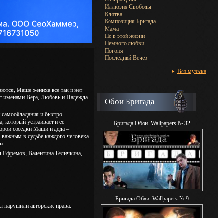
Иллюзия Свободы
Клятва
Композиция Бригада
Мама
Не в этой жизни
Немного любви
Погоня
Последний Вечер
Вся музыка
ются, Маше жениха все так и нет –
 с именами Вера, Любовь и Надежда.
Обои Бригада
т самообладания и быстро
, который устраивает и ее
Бригада Обои. Wallpapers № 32
брой соседки Маши и деда –
м важным в судьбе каждого человека
и.
 Ефремов, Валентина Теличкина,
Бригада Обои. Wallpapers № 9
бы нарушили авторские права.