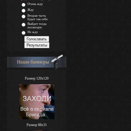
Очень жду
Жду
Вторая часть
будет так себе
Выйдет тогда
посмотрю
Не жду
Наши баннеры
Размер 120x120
Размер 88х31