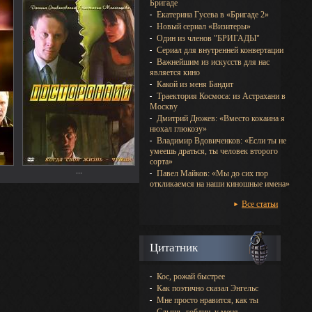
Бригаде
Екатерина Гусева в «Бригаде 2»
Новый сериал «Визитеры»
Один из членов "БРИГАДЫ"
Сериал для внутренней конвертации
Важнейшим из искусств для нас
является кино
Какой из меня Бандит
Траектория Космоса: из Астрахани в
Москву
Дмитрий Дюжев: «Вместо кокаина я
нюхал глюкозу»
Владимир Вдовиченков: «Если ты не
умеешь драться, ты человек второго
сорта»
...
Павел Майков: «Мы до сих пор
откликаемся на наши киношные имена»
Все статьи
Цитатник
Кос, рожай быстрее
Как поэтично сказал Энгельс
Мне просто нравится, как ты