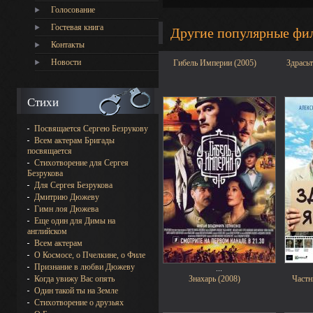
Голосование
Гостевая книга
Другие популярные фи
Контакты
Новости
Гибель Империи (2005)
Здрасьт
Стихи
Посвящается Сергею Безрукову
Всем актерам Бригады
посвящается
Стихотворение для Сергея
Безрукова
Для Сергея Безрукова
Дмитрию Дюжеву
Гимн лоя Дюжева
Еще один для Димы на
английском
Всем актерам
О Космосе, о Пчелкине, о Филе
Признание в любви Дюжеву
...
Когда увижу Вас опять
Знахарь (2008)
Частн
Один такой ты на Земле
Стихотворение о друзьях