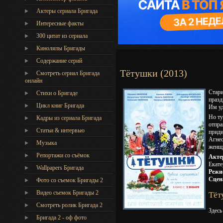
Актеры сериала Бригада
Интересные факты
300 цитат из сериала
Киноляпы Бригады
Содержание серий
Тётушки (2013)
Смотреть сериал Бригада
онлайн
Стари
Стихи о Бригаде
празд
Цикл книг Бригада
Им уд
Но ту
Кадры из сериала Бригада
отпра
Статьи & интервью
приди
Агнес
Музыка
женщи
Репортажи со съёмок
Акте
Екате
Wallpapers Бригада
Режи
Сцен
Фото со съемок Бригады 2
Видео съемок Бригады 2
Тёт
Cмотреть ролик Бригада 2
Здесь
Бригада 2 - оф фото