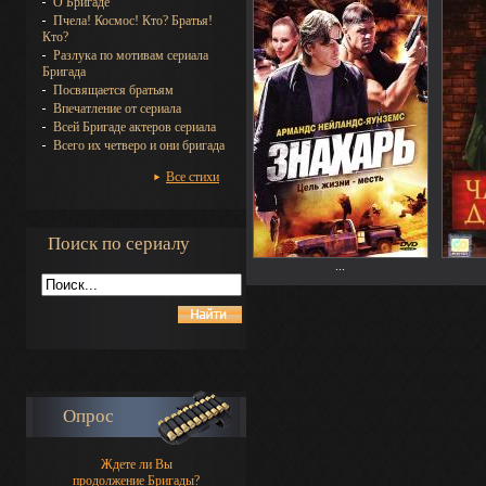
О Бригаде
Пчела! Космос! Кто? Братья!
Кто?
Разлука по мотивам сериала
Бригада
Посвящается братьям
Впечатление от сериала
Всей Бригаде актеров сериала
Всего их четверо и они бригада
Все стихи
Поиск по сериалу
...
Опрос
Ждете ли Вы
продолжение Бригады?