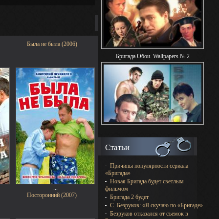
Была не была (2006)
Бригада Обои. Wallpapers № 2
Статьи
Причины популярности сериала
«Бригада»
Новая Бригада будет светлым
...
фильмом
Посторонний (2007)
Бригада 2 будет
С. Безруков: «Я скучаю по «Бригаде»
Безруков отказался от съемок в