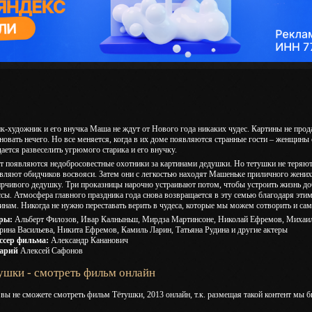
к-художник и его внучка Маша не ждут от Нового года никаких чудес. Картины не прода
новать нечего. Но все меняется, когда в их доме появляются странные гости – женщины
ается развеселить угрюмого старика и его внучку.
т появляются недобросовестные охотники за картинами дедушки. Но тетушки не теряю
вляют обидчиков восвояси. Затем они с легкостью находят Машеньке приличного жениха
рчивого дедушку. Три проказницы нарочно устраивают потом, чтобы устроить жизнь до
сы. Атмосфера главного праздника года снова возвращается в эту семью благодаря эти
нам. Никогда не нужно переставать верить в чудеса, которые мы можем сотворить и сам
ры:
Альберт Филозов, Ивар Калныньш, Мирдза Мартинсоне, Николай Ефремов, Михаил
рина Васильева, Никита Ефремов, Камиль Ларин, Татьяна Рудина и другие актеры
ссер фильма:
Александр Кананович
арий
Алексей Сафонов
ушки - смотреть фильм онлайн
 вы не сможете смотреть фильм Тётушки, 2013 онлайн, т.к. размещая такой контент мы 