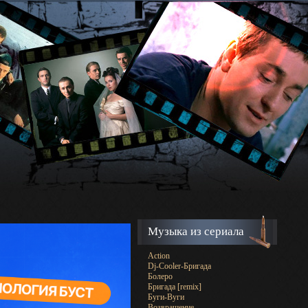
Музыка из сериала
Action
Dj-Cooler-Бригада
Болеро
Бригада [remix]
Буги-Вуги
Возвращение