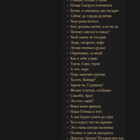
Слышь, гоблин, у меня
Птица Говорун отличается
Белов, я опасаюсь, нас посадят
Сейчас до города долетим
Твоя рожа на всех
Ему десятка светит, а он ля-ля
Почему они все в очках?
Твой сынок не сегодня
Люда, сигареты, кофе
Лучше птичка в руках
Опричники, за мной
Как я тебя узнаю
Терпи, Саня, терпи
А что, кира
Пора закупать оружие
Ты кто, Капица?
Зараза ты, Сурикова!
Желаю успехов, особенно
Спасибо, брат!
Это кто, ежик?
Ваша мама пришла
Наша Олечка и этот
А мы будем гулять до утра
Ты в курсе, что на скрипке
Это очень плохая политика
Почему я сам не догадался
Дорогая, братва! Поздравляю вас