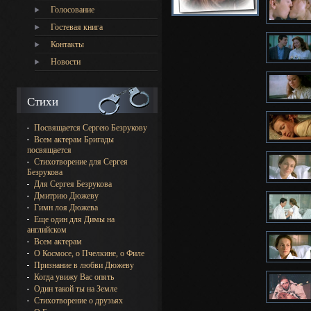
Голосование
Гостевая книга
Контакты
Новости
Стихи
Посвящается Сергею Безрукову
Всем актерам Бригады
посвящается
Стихотворение для Сергея
Безрукова
Для Сергея Безрукова
Дмитрию Дюжеву
Гимн лоя Дюжева
Еще один для Димы на
английском
Всем актерам
О Космосе, о Пчелкине, о Филе
Признание в любви Дюжеву
Когда увижу Вас опять
Один такой ты на Земле
Стихотворение о друзьях