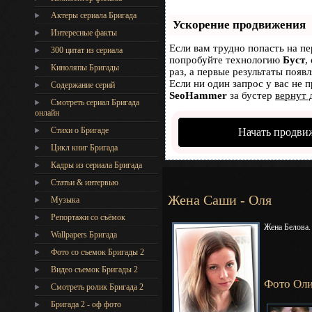
Актеры сериала Бригада
Ускорение продвижения
Интересные факты
Если вам трудно попасть на пе
300 цитат из сериала
попробуйте технологию
Буст
,
Киноляпы Бригады
раз, а первые результаты появ
Если ни один запрос у вас не п
Содержание серий
SeoHammer
за бустер
вернут 
Смотреть сериал Бригада
онлайн
Стихи о Бригаде
Начать продви
Цикл книг Бригада
Кадры из сериала Бригада
Статьи & интервью
Жена Саши - Оля
Музыка
Репортажи со съёмок
Жена Белова.
Wallpapers Бригада
Фото со съемок Бригады 2
Видео съемок Бригады 2
Фото Оли
Cмотреть ролик Бригада 2
Бригада 2 - оф фото