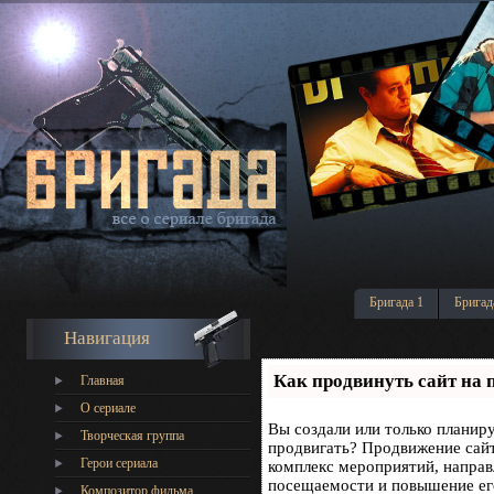
Бригада 1
Бригад
Навигация
Как продвинуть сайт на 
Главная
О сериале
Вы создали или только планируе
Творческая группа
продвигать? Продвижение сайта
Герои сериала
комплекс мероприятий, направ
посещаемости и повышение его
Композитор фильма