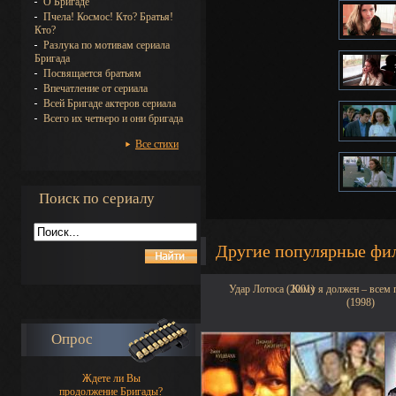
О Бригаде
Пчела! Космос! Кто? Братья!
Кто?
Разлука по мотивам сериала
Бригада
Посвящается братьям
Впечатление от сериала
Всей Бригаде актеров сериала
Всего их четверо и они бригада
Все стихи
Поиск по сериалу
Другие популярные фи
Удар Лотоса (2001)
Кому я должен – всем
(1998)
Опрос
Ждете ли Вы
продолжение Бригады?