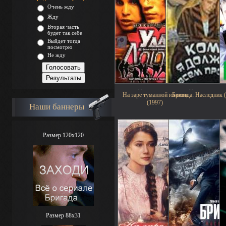
Очень жду
Жду
Вторая часть
будет так себе
Выйдет тогда
посмотрю
Не жду
...
...
На заре туманной юности
Бригада: Наследник 
(1997)
Наши баннеры
Размер 120x120
Размер 88х31