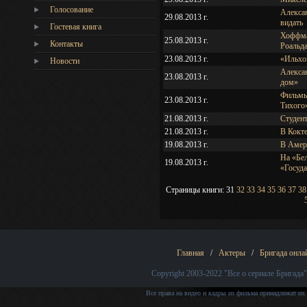
Голосование
Алексан
29.08.2013 г.
видать
Гостевая книга
Хоффма
25.08.2013 г.
Контакты
Роальд
23.08.2013 г.
«Ильхо
Новости
Алекса
23.08.2013 г.
дом»
Фильмы
23.08.2013 г.
Тихого
21.08.2013 г.
Студен
21.08.2013 г.
В Кокте
19.08.2013 г.
В Амери
На «Бе
19.08.2013 г.
«Госуда
Страницы книги:
31
32
33
34
35
36
37
38
Главная
/
Актеры
/
Бригада онла
Copyright 2003-2022
"Все о сериале Бригада"
Все права на видео и кадры из фильма принадлежат их