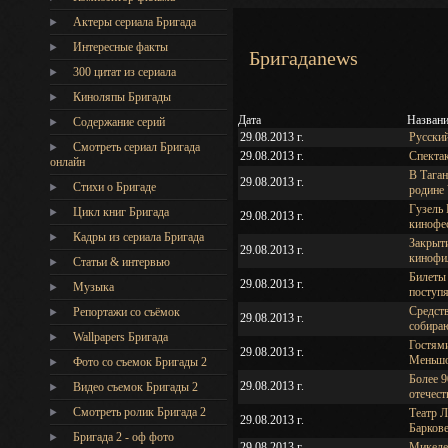
Актеры сериала Бригада
Интересные факты
Бригадаnews
300 цитат из сериала
Киноляпы Бригады
Дата
Назван
Содержание серий
29.08.2013 г.
Русский
Смотреть сериал Бригада
29.08.2013 г.
Спектак
онлайн
В Тага
29.08.2013 г.
Стихи о Бригаде
родине
Гузель 
Цикл книг Бригада
29.08.2013 г.
кинофес
Кадры из сериала Бригада
Закрыт
29.08.2013 г.
кинофи
Статьи & интервью
Билеты 
29.08.2013 г.
Музыка
поступя
Средств
Репортажи со съёмок
29.08.2013 г.
собираю
Wallpapers Бригада
Гостям
29.08.2013 г.
Меньшо
Фото со съемок Бригады 2
Более 9
29.08.2013 г.
Видео съемок Бригады 2
отечес
Cмотреть ролик Бригада 2
Театр Л
29.08.2013 г.
Барков
Бригада 2 - оф фото
29.08.2013 г.
Микеле