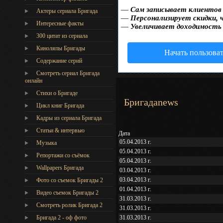
—
Сам записывает клиентов 
Актеры сериала Бригада
—
Персонализирует скидки, 
Интересные факты
—
Увеличивает доходимость
300 цитат из сериала
Киноляпы Бригады
Начать пользова
Содержание серий
Смотреть сериал Бригада
онлайн
Стихи о Бригаде
Бригадаnews
Цикл книг Бригада
Кадры из сериала Бригада
Статьи & интервью
Дата
05.04.2013 г.
Музыка
05.04.2013 г.
Репортажи со съёмок
05.04.2013 г.
Wallpapers Бригада
03.04.2013 г.
03.04.2013 г.
Фото со съемок Бригады 2
01.04.2013 г.
Видео съемок Бригады 2
31.03.2013 г.
Cмотреть ролик Бригада 2
31.03.2013 г.
31.03.2013 г.
Бригада 2 - оф фото