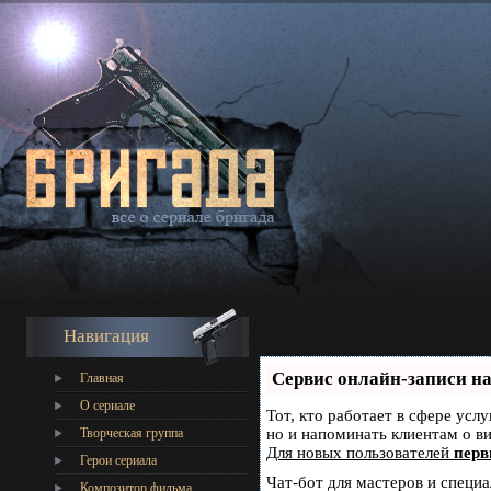
Навигация
Сервис онлайн-записи на
Главная
О сериале
Тот, кто работает в сфере усл
Творческая группа
но и напоминать клиентам о 
Для новых пользователей
перв
Герои сериала
Чат-бот для мастеров и специ
Композитор фильма