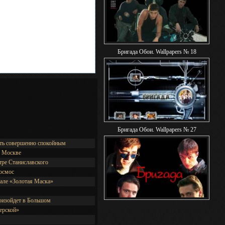
Бригада Обои. Wallpapers № 18
Бригада Обои. Wallpapers № 27
ыть совершенно спокойным
е Москве
тре Станиславского
космос
вале «Золотая Маска»
оизойдет в Большом
ерской»