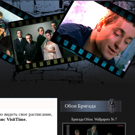
Обои Бригада
но видеть свое расписание,
ис VisitTime.
Бригада Обои. Wallpapers № 7