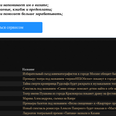
и напоминает им о визите;
чаевые, кэшбэк и предоплаты;
 и помогает больше зарабатывать;
ться сервисом
Название
Избирательный съезд кинематографистов в городе Москве обещает б
Премьеру театра под названием «черноеНЕБОбелое» покажут в город
Тайна смерти кронпринца Рудольфа будет раскрыта в музыкальном теа
Спектакль под названием «Синяя птица» поможет детям найти в себе 
Театр имени Пушкина из города Красноярска покажет драму на фести
Марина Александрова, съемки на Кипре
Премьеры балетов под названием «Весна священная» и «Квартира» пр
Новый спектакль режиссера Алексея Паперного будет показан в «Маст
Лауреатов театральной премии «Тантана» назвали в Казани