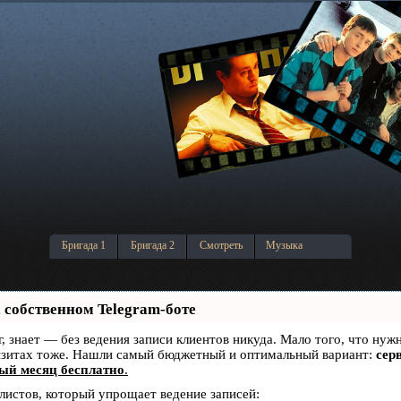
Бригада 1
Бригада 2
Смотреть
Музыка
 собственном Telegram-боте
уг, знает — без ведения записи клиентов никуда. Мало того, что нуж
визитах тоже. Нашли самый бюджетный и оптимальный вариант:
серв
ый месяц бесплатно
.
алистов, который упрощает ведение записей: