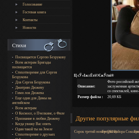
Голосование
Гостевая книга
Контакты
Новости
Стихи
Посвящается Сергею Безрукову
Всем актерам Бригады
посвящается
Стихотворение для Сергея
Ц сЎ«Іж±Ёті©ЄжЎґпі®
Безрукова
Фото российской ак
Для Сергея Безрукова
Описание:
заслуженная артист
Дмитрию Дюжеву
со спектаклей, кино
Гимн лоя Дюжева
Размер файла :
20,69 КБ
Еще один для Димы на
английском
Всем актерам
О Космосе, о Пчелкине, о Филе
Другие популярные фи
Признание в любви Дюжеву
Когда увижу Вас опять
Один такой ты на Земле
Сорок третий номер (2010)
Гетеры майора Соколов
Гр
Стихотворение о друзьях