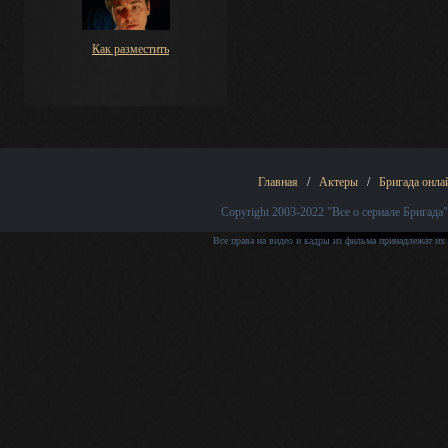
Как разместить
Главная
/
Актеры
/
Бригада онла
Copyright 2003-2022
"Все о сериале Бригада"
Все права на видео и кадры из фильма принадлежат их