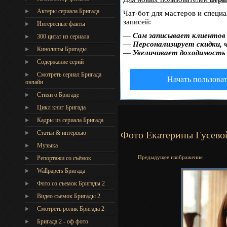
Актеры сериала Бригада
Чат-бот для мастеров и специ
записей:
Интересные факты
—
Сам записывает клиентов 
300 цитат из сериала
—
Персонализирует скидки, 
Киноляпы Бригады
—
Увеличивает доходимость
Содержание серий
Смотреть сериал Бригада
Начать пользова
онлайн
Стихи о Бригаде
Цикл книг Бригада
Кадры из сериала Бригада
Статьи & интервью
Фото Екатерины Гусево
Музыка
Предыдущее изображение
Репортажи со съёмок
Wallpapers Бригада
Фото со съемок Бригады 2
Видео съемок Бригады 2
Cмотреть ролик Бригада 2
Бригада 2 - оф фото