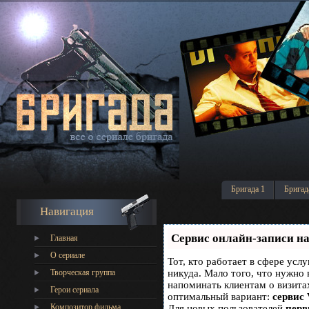
Бригада 1
Бригад
Навигация
Сервис онлайн-записи на
Главная
О сериале
Тот, кто работает в сфере услу
Творческая группа
никуда. Мало того, что нужно 
напоминать клиентам о визит
Герои сериала
оптимальный вариант:
сервис 
Композитор фильма
Для новых пользователей
перв