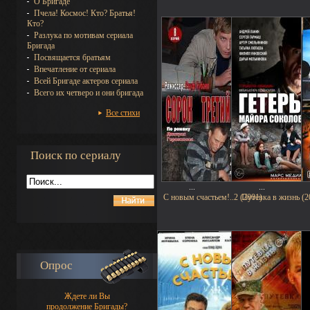
О Бригаде
Пчела! Космос! Кто? Братья!
Кто?
Разлука по мотивам сериала
Бригада
Посвящается братьям
Впечатление от сериала
Всей Бригаде актеров сериала
Всего их четверо и они бригада
Все стихи
Поиск по сериалу
...
...
С новым счастьем!..2 (2001)
Путевка в жизнь (2
Опрос
Ждете ли Вы
продолжение Бригады?