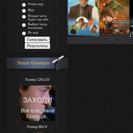
Очень жду
Жду
Вторая часть
будет так себе
Выйдет тогда
посмотрю
Не жду
...
...
Наши баннеры
Размер 120x120
Размер 88х31