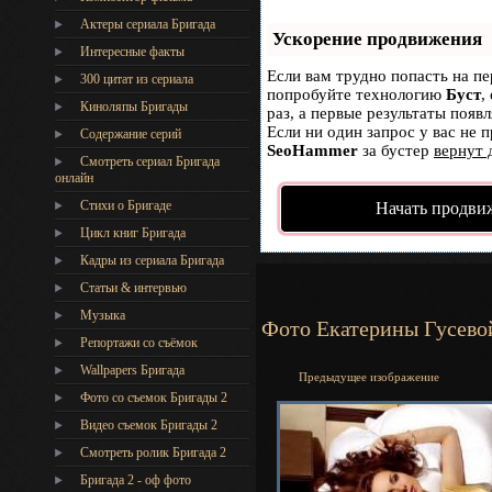
Актеры сериала Бригада
Ускорение продвижения
Интересные факты
Если вам трудно попасть на пе
300 цитат из сериала
попробуйте технологию
Буст
,
Киноляпы Бригады
раз, а первые результаты появ
Если ни один запрос у вас не п
Содержание серий
SeoHammer
за бустер
вернут 
Смотреть сериал Бригада
онлайн
Стихи о Бригаде
Начать продви
Цикл книг Бригада
Кадры из сериала Бригада
Статьи & интервью
Музыка
Фото Екатерины Гусево
Репортажи со съёмок
Wallpapers Бригада
Предыдущее изображение
Фото со съемок Бригады 2
Видео съемок Бригады 2
Cмотреть ролик Бригада 2
Бригада 2 - оф фото