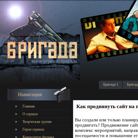
Бригада 1
Бригад
Навигация
Как продвинуть сайт на 
Главная
О сериале
Вы создали или только планируе
Творческая группа
продвигать? Продвижение сайта
Герои сериала
комплекс мероприятий, направ
посещаемости и повышение его
Композитор фильма