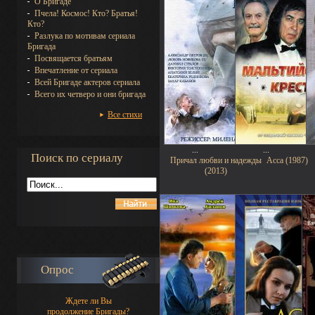
О Бригаде
Пчела! Космос! Кто? Братья!
Кто?
Разлука по мотивам сериала
Бригада
Посвящается братьям
Впечатление от сериала
Всей Бригаде актеров сериала
Всего их четверо и они бригада
Все стихи
...
...
Поиск по сериалу
Причал любви и надежды
Асса (1987)
(2013)
Опрос
Ждете ли Вы
продолжение Бригады?