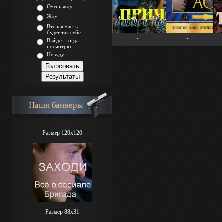
Очень жду
Жду
Вторая часть
будет так себе
...
...
Выйдет тогда
посмотрю
Не жду
Наши баннеры
Размер 120x120
Размер 88х31