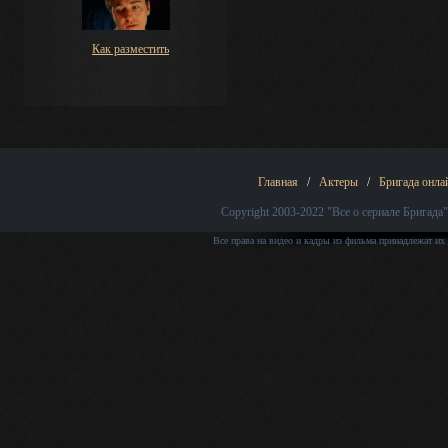
Как разместить
Главная
/
Актеры
/
Бригада онла
Copyright 2003-2022
"Все о сериале Бригада"
Все права на видео и кадры из фильма принадлежат их