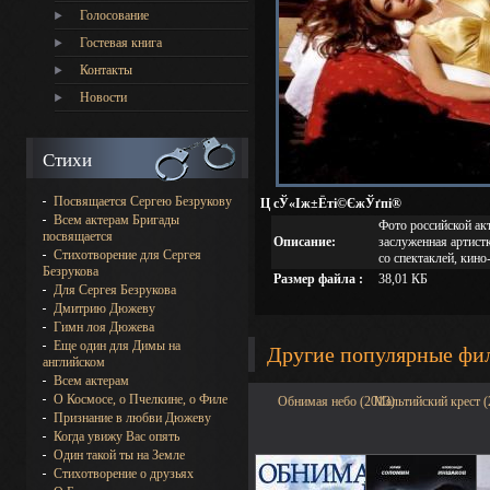
Голосование
Гостевая книга
Контакты
Новости
Стихи
Посвящается Сергею Безрукову
Ц сЎ«Іж±Ёті©ЄжЎґпі®
Всем актерам Бригады
Фото российской ак
посвящается
Описание:
заслуженная артист
Стихотворение для Сергея
со спектаклей, кино
Безрукова
Размер файла :
38,01 КБ
Для Сергея Безрукова
Дмитрию Дюжеву
Гимн лоя Дюжева
Еще один для Димы на
Другие популярные фи
английском
Всем актерам
О Космосе, о Пчелкине, о Филе
Обнимая небо (2013)
Мальтийский крест (
Признание в любви Дюжеву
Когда увижу Вас опять
Один такой ты на Земле
Стихотворение о друзьях