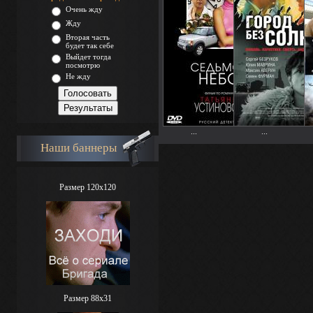
Очень жду
Жду
Вторая часть
будет так себе
Выйдет тогда
посмотрю
Не жду
...
...
Наши баннеры
Размер 120x120
Размер 88х31