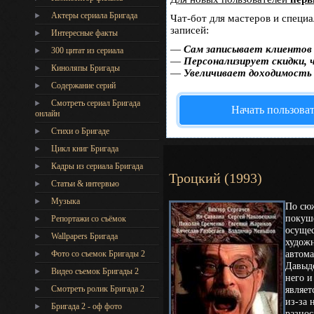
Актеры сериала Бригада
Чат-бот для мастеров и специ
записей:
Интересные факты
—
Сам записывает клиентов 
300 цитат из сериала
—
Персонализирует скидки, 
Киноляпы Бригады
—
Увеличивает доходимость
Содержание серий
Смотреть сериал Бригада
Начать пользова
онлайн
Стихи о Бригаде
Цикл книг Бригада
Кадры из сериала Бригада
Троцкий (1993)
Статьи & интервью
Музыка
По сюж
покуш
Репортажи со съёмок
осущес
Wallpapers Бригада
художн
автома
Фото со съемок Бригады 2
Давыдо
Видео съемок Бригады 2
него 
Cмотреть ролик Бригада 2
являет
из-за 
Бригада 2 - оф фото
разнос