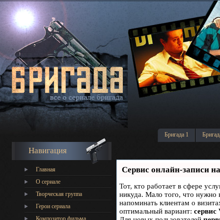
Бригада 1
Бригад
Навигация
Сервис онлайн-записи на
Главная
О сериале
Тот, кто работает в сфере услу
Творческая группа
никуда. Мало того, что нужно 
напоминать клиентам о визит
Герои сериала
оптимальный вариант:
сервис 
Композитор фильма
Для новых пользователей
перв