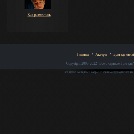
Как разместить
Главная
/
Актеры
/
Бригада онла
Copyright 2003-2022
"Все о сериале Бригада"
Все права на видео и кадры из фильма принадлежат их