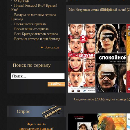
О Бригаде
Пчела! Космос! Кто? Братья!
Моя безумная семья (2011)
Спокойной ночи! (2
Кто?
Разлука по мотивам сериала
Бригада
Посвящается братьям
Впечатление от сериала
Всей Бригаде актеров сериала
Всего их четверо и они бригада
Все стихи
Поиск по сериалу
...
...
Седьмое небо (2005)
Город без солнца (2
Опрос
Ждете ли Вы
продолжение Бригады?