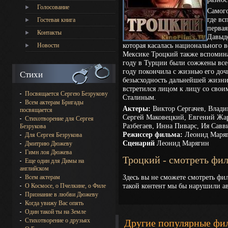
Голосование
Самого
где вс
Гостевая книга
первая
Контакты
Давыдо
которая касалась национального в
Новости
Мексике Троцкий также вспомина
году в Турции были сожжены все
году покончила с жизнью его доч
Стихи
безысходность дальнейшей жизни.
встретился лицом к лицу со сво
Посвящается Сергею Безрукову
Сталиным.
Всем актерам Бригады
Актеры:
Виктор Сергачев, Влади
посвящается
Сергей Маковецкий, Евгений Жар
Стихотворение для Сергея
Разбегаев, Инна Пиварс, Ия Савв
Безрукова
Режиссер фильма:
Леонид Маря
Для Сергея Безрукова
Сценарий
Леонид Марягин
Дмитрию Дюжеву
Гимн лоя Дюжева
Троцкий - смотреть фи
Еще один для Димы на
английском
Здесь вы не сможете смотреть фи
Всем актерам
такой контент мы бы нарушили ав
О Космосе, о Пчелкине, о Филе
Признание в любви Дюжеву
Когда увижу Вас опять
Один такой ты на Земле
Стихотворение о друзьях
Другие популярные фи