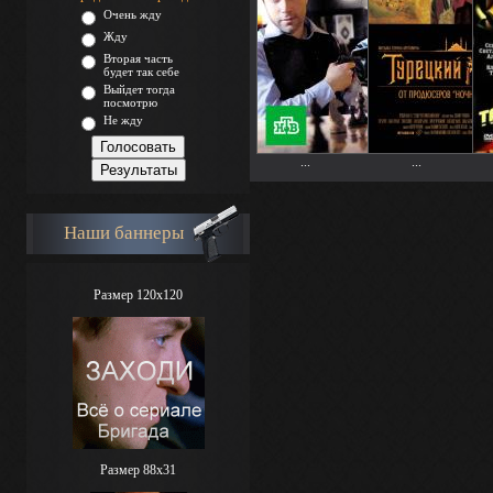
Очень жду
Жду
Вторая часть
будет так себе
Выйдет тогда
посмотрю
Не жду
...
...
Наши баннеры
Размер 120x120
Размер 88х31