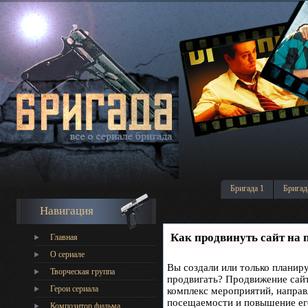
Бригада 1
Бригад
Навигация
Как продвинуть сайт на 
Главная
О сериале
Вы создали или только планируе
Творческая группа
продвигать? Продвижение сайта
Герои сериала
комплекс мероприятий, направ
посещаемости и повышение его
Композитор фильма