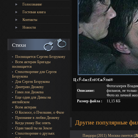
Голосование
Гостевая книга
Контакты
Новости
Стихи
Посвящается Сергею Безрукову
Всем актерам Бригады
посвящается
Стихотворение для Сергея
Безрукова
Ц сЎ«Іж±Ёті©ЄжЎґпі®
Для Сергея Безрукова
Фотогалерея Владим
Дмитрию Дюжеву
Описание:
фильмов, не только 
Гимн лоя Дюжева
Фото из личной жизн
Еще один для Димы на
Размер файла :
11,15 КБ
английском
Всем актерам
О Космосе, о Пчелкине, о Филе
Признание в любви Дюжеву
Другие популярные фи
Когда увижу Вас опять
Один такой ты на Земле
Стихотворение о друзьях
Пандора (2011)
Москва смеется (2
Л