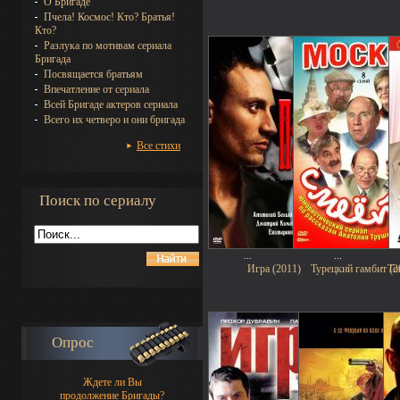
О Бригаде
Пчела! Космос! Кто? Братья!
Кто?
Разлука по мотивам сериала
Бригада
Посвящается братьям
Впечатление от сериала
Всей Бригаде актеров сериала
Всего их четверо и они бригада
Все стихи
Поиск по сериалу
...
...
Игра (2011)
Турецкий гамбит (2
То
Опрос
Ждете ли Вы
продолжение Бригады?