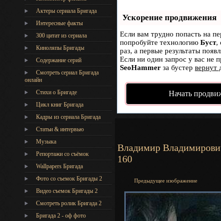
Актеры сериала Бригада
Ускорение продвижения
Интересные факты
Если вам трудно попасть на пе
300 цитат из сериала
попробуйте технологию
Буст
,
Киноляпы Бригады
раз, а первые результаты появ
Если ни один запрос у вас не п
Содержание серий
SeoHammer
за бустер
вернут 
Смотреть сериал Бригада
онлайн
Стихи о Бригаде
Начать продви
Цикл книг Бригада
Кадры из сериала Бригада
Статьи & интервью
Музыка
Владимир Владимирович
Репортажи со съёмок
160
Wallpapers Бригада
Фото со съемок Бригады 2
Предыдущее изображение
Видео съемок Бригады 2
Cмотреть ролик Бригада 2
Бригада 2 - оф фото