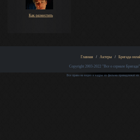
Как разместить
Главная
/
Актеры
/
Бригада онла
Copyright 2003-2022
"Все о сериале Бригада"
Все права на видео и кадры из фильма принадлежат их