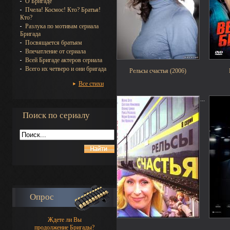
О Бригаде
Пчела! Космос! Кто? Братья!
Кто?
Разлука по мотивам сериала
Бригада
Посвящается братьям
Впечатление от сериала
Всей Бригаде актеров сериала
Всего их четверо и они бригада
Рельсы счастья (2006)
Все стихи
...
Поиск по сериалу
Опрос
Ждете ли Вы
продолжение Бригады?