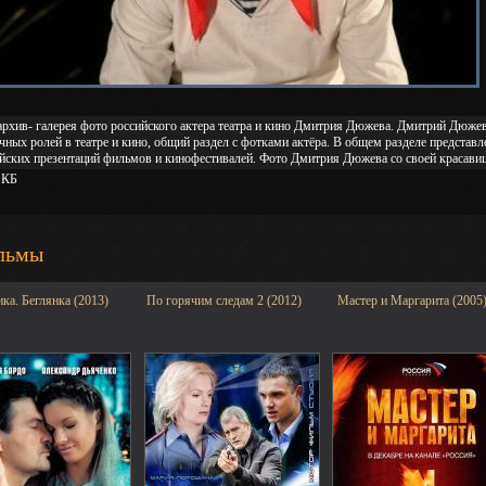
рхив- галерея фото российского актера театра и кино Дмитрия Дюжева. Дмитрий Дюжев
чных ролей в театре и кино, общий раздел с фотками актёра. В общем разделе предста
йских презентаций фильмов и кинофестивалей. Фото Дмитрия Дюжева со своей красави
 КБ
льмы
ка. Беглянка (2013)
По горячим следам 2 (2012)
Мастер и Маргарита (2005