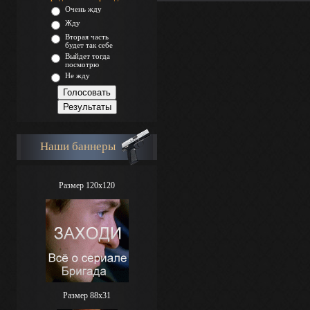
Очень жду
Жду
Вторая часть
будет так себе
Выйдет тогда
посмотрю
Не жду
Наши баннеры
Размер 120x120
Размер 88х31