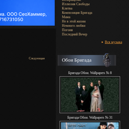
Иллюзия Свободы
Клятва
Композиция Бригада
Мама
Не в этой жизни
Немного любви
Погоня
Последний Вечер
Вся музыка
Следующая
Обои Бригада
Бригада Обои. Wallpapers № 8
Бригада Обои. Wallpapers № 31