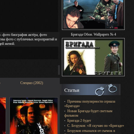
Бригада Обои. Wallpapers № 4
 -фото биография актёра, фото
влены фото с публичных мероприятий и
цей женой.
)
Спецназ (2002)
Статьи
Причины популярности сериала
«Бригада»
Новая Бригада будет светлым
фильмом
Бригада 2 будет
С. Безруков: «Я скучаю по «Бригаде»
Безруков отказался от съемок в