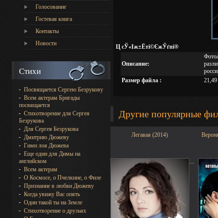
Голосование
Гостевая книга
Контакты
Новости
Ц сЎ«Іж±Ёті©ЄжЎґпі®
Фотоа
Описание:
разли
Стихи
росси
Размер файла :
21,49
Посвящается Сергею Безрукову
Всем актерам Бригады
посвящается
Другие популярные фи
Стихотворение для Сергея
Безрукова
Для Сергея Безрукова
Легавая (2014)
Верони
Дмитрию Дюжеву
Гимн лоя Дюжева
Еще один для Димы на
английском
...
Всем актерам
О Космосе, о Пчелкине, о Филе
Признание в любви Дюжеву
Когда увижу Вас опять
Один такой ты на Земле
Стихотворение о друзьях