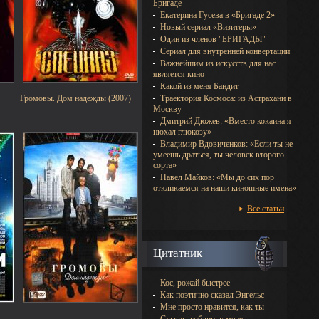
Бригаде
Екатерина Гусева в «Бригаде 2»
Новый сериал «Визитеры»
Один из членов "БРИГАДЫ"
Сериал для внутренней конвертации
Важнейшим из искусств для нас
является кино
Какой из меня Бандит
...
Траектория Космоса: из Астрахани в
Громовы. Дом надежды (2007)
Москву
Дмитрий Дюжев: «Вместо кокаина я
нюхал глюкозу»
Владимир Вдовиченков: «Если ты не
умеешь драться, ты человек второго
сорта»
Павел Майков: «Мы до сих пор
откликаемся на наши киношные имена»
Все статьи
Цитатник
Кос, рожай быстрее
Как поэтично сказал Энгельс
Мне просто нравится, как ты
...