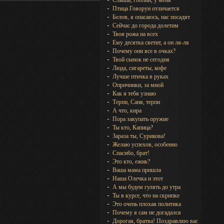
Слышь, гоблин, у меня
Птица Говорун отличается
Белов, я опасаюсь, нас посадят
Сейчас до города долетим
Твоя рожа на всех
Ему десятка светит, а он ля-ля
Почему они все в очках?
Твой сынок не сегодня
Люда, сигареты, кофе
Лучше птичка в руках
Опричники, за мной
Как я тебя узнаю
Терпи, Саня, терпи
А что, кира
Пора закупать оружие
Ты кто, Капица?
Зараза ты, Сурикова!
Желаю успехов, особенно
Спасибо, брат!
Это кто, ежик?
Ваша мама пришла
Наша Олечка и этот
А мы будем гулять до утра
Ты в курсе, что на скрипке
Это очень плохая политика
Почему я сам не догадался
Дорогая, братва! Поздравляю вас