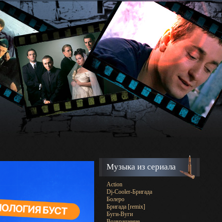
Музыка из сериала
Action
Dj-Cooler-Бригада
Болеро
Бригада [remix]
Буги-Вуги
Возвращение