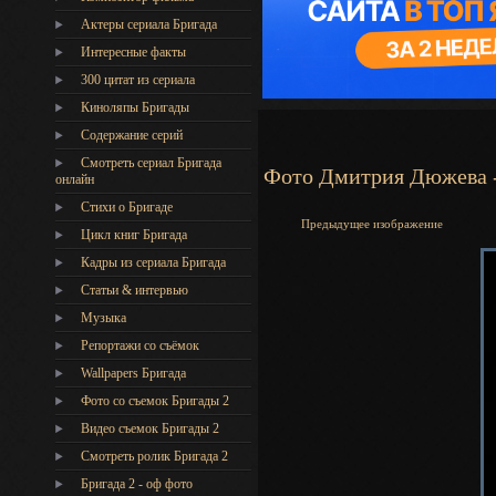
Актеры сериала Бригада
Интересные факты
300 цитат из сериала
Киноляпы Бригады
Содержание серий
Смотреть сериал Бригада
Фото Дмитрия Дюжева -
онлайн
Стихи о Бригаде
Предыдущее изображение
Цикл книг Бригада
Кадры из сериала Бригада
Статьи & интервью
Музыка
Репортажи со съёмок
Wallpapers Бригада
Фото со съемок Бригады 2
Видео съемок Бригады 2
Cмотреть ролик Бригада 2
Бригада 2 - оф фото