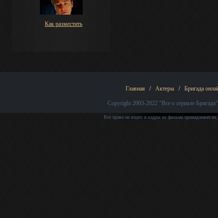
Как разместить
Главная
/
Актеры
/
Бригада онла
Copyright 2003-2022
"Все о сериале Бригада"
Все права на видео и кадры из фильма принадлежат их