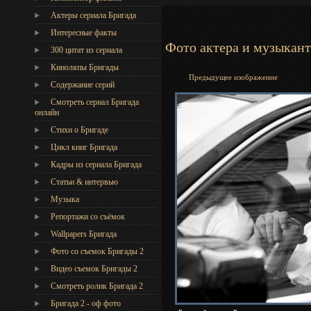
Актеры сериала Бригада
Интересные факты
Фото актера и музыкан
300 цитат из сериала
Киноляпы Бригады
Предыдущее изображение
Содержание серий
Смотреть сериал Бригада
онлайн
Стихи о Бригаде
Цикл книг Бригада
Кадры из сериала Бригада
Статьи & интервью
Музыка
Репортажи со съёмок
Wallpapers Бригада
Фото со съемок Бригады 2
Видео съемок Бригады 2
Cмотреть ролик Бригада 2
Бригада 2 - оф фото