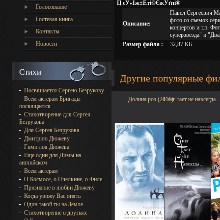
Ц сЎ«Іж±Ёті©ЄжЎґпі®
Голосование
Павел Сергеевич Ма
Гостевая книга
фото со съемок сери
Описание:
концертов и т.п. Фо
Контакты
суперзвезда" и "Два
Новости
Размер файла :
32,87 КБ
Стихи
Другие популярные фи
Посвящается Сергею Безрукову
Всем актерам Бригады
Долина роз (2011)
Снег тает не навсегда..
посвящается
Стихотворение для Сергея
Безрукова
Для Сергея Безрукова
Дмитрию Дюжеву
Гимн лоя Дюжева
Еще один для Димы на
английском
Всем актерам
О Космосе, о Пчелкине, о Филе
Признание в любви Дюжеву
Когда увижу Вас опять
Один такой ты на Земле
Стихотворение о друзьях