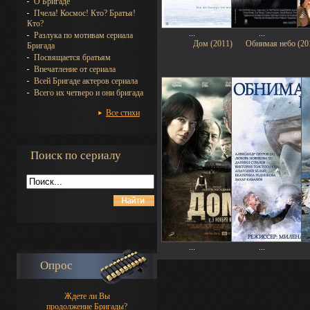
О Бригаде
Пчела! Космос! Кто? Братья!
Кто?
...
...
Разлука по мотивам сериала
Дом (2011)
Обнимая небо (20
Бригада
Посвящается братьям
Впечатление от сериала
Всей Бригаде актеров сериала
Всего их четверо и они бригада
Все стихи
Поиск по сериалу
...
...
Опрос
Ждете ли Вы
продолжение Бригады?