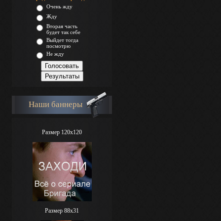
Очень жду
Жду
Вторая часть
будет так себе
Выйдет тогда
посмотрю
Не жду
Наши баннеры
Размер 120x120
Размер 88х31