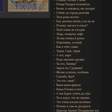
Слышь, гоблин, у меня
Птица Говорун отличается
Белов, я опасаюсь, нас посадят
Сейчас до города долетим
...
Твоя рожа на всех
Ему десятка светит, а он ля-ля
Почему они все в очках?
Твой сынок не сегодня
Люда, сигареты, кофе
Лучше птичка в руках
Опричники, за мной
Как я тебя узнаю
Терпи, Саня, терпи
А что, кира
Пора закупать оружие
Ты кто, Капица?
Зараза ты, Сурикова!
Желаю успехов, особенно
Спасибо, брат!
Это кто, ежик?
Ваша мама пришла
Наша Олечка и этот
А мы будем гулять до утра
Ты в курсе, что на скрипке
Это очень плохая политика
Почему я сам не догадался
Дорогая, братва! Поздравляю вас