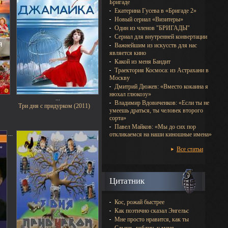
Бригаде
Екатерина Гусева в «Бригаде 2»
Новый сериал «Визитеры»
Один из членов "БРИГАДЫ"
Сериал для внутренней конвертации
Важнейшим из искусств для нас
является кино
Какой из меня Бандит
Траектория Космоса: из Астрахани в
Москву
Дмитрий Дюжев: «Вместо кокаина я
нюхал глюкозу»
...
Владимир Вдовиченков: «Если ты не
Три дня с придурком (2011)
умеешь драться, ты человек второго
сорта»
Павел Майков: «Мы до сих пор
...
откликаемся на наши киношные имена»
Все статьи
Цитатник
Кос, рожай быстрее
Как поэтично сказал Энгельс
Мне просто нравится, как ты