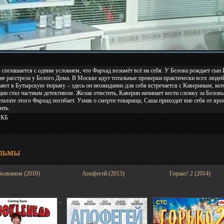
 соглашается с одним условием, что Фархад возьмёт всё на себя. У Белова рождает сын
не расстрела у Белого Дома. В Москве идут тотальные проверки практически всех людей.
ают в Бутырскую тюрьму – здесь он неожиданно для себя встречается с Кавериным, кот
ии стал частным детективом. Желая отмстить, Каверин начинает вести слежку за Беловы
ультате этого Фархад погибает. Узнав о смерти товарища, Саша приходит вне себя от яро
ить.
 КБ
льмы
болваном (2010)
Апофегей (2013)
Горько! 2 (2014)
...