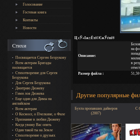
Голосование
Гостевая книга
Контакты
Новости
Ц сЎ«Іж±Ёті©ЄжЎґпі®
Белов
Стихи
на фо
попад
Описание:
Посвящается Сергею Безрукову
милиц
Всем актерам Бригады
в рез
посвящается
отмст
Стихотворение для Сергея
Размер файла :
51,59
Безрукова
Для Сергея Безрукова
Дмитрию Дюжеву
Гимн лоя Дюжева
Другие популярные фи
Еще один для Димы на
английском
Бухта пропавших дайверов
С 
Всем актерам
(2007)
О Космосе, о Пчелкине, о Филе
Признание в любви Дюжеву
Когда увижу Вас опять
...
Один такой ты на Земле
Стихотворение о друзьях