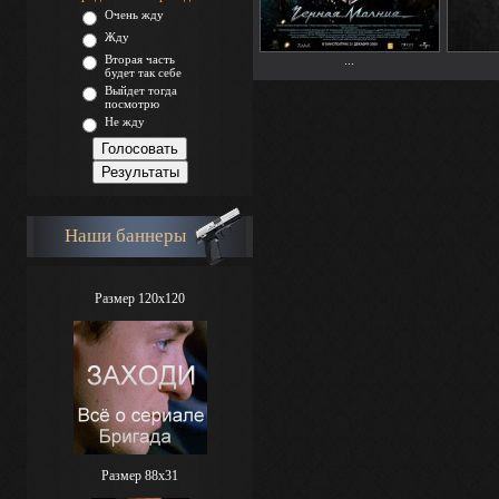
Очень жду
Жду
Вторая часть
...
будет так себе
Выйдет тогда
посмотрю
Не жду
Наши баннеры
Размер 120x120
Размер 88х31