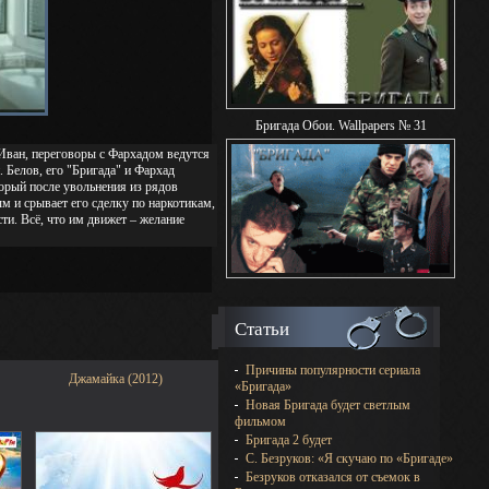
Бригада Обои. Wallpapers № 31
 Иван, переговоры с Фархадом ведутся
 Белов, его "Бригада" и Фархад
орый после увольнения из рядов
м и срывает его сделку по наркотикам,
сти. Всё, что им движет – желание
Статьи
Причины популярности сериала
Джамайка (2012)
«Бригада»
Новая Бригада будет светлым
фильмом
Бригада 2 будет
С. Безруков: «Я скучаю по «Бригаде»
Безруков отказался от съемок в