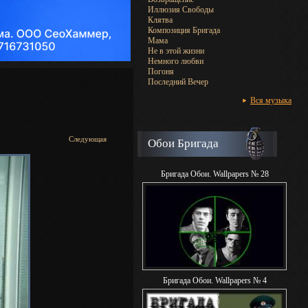
Иллюзия Свободы
Клятва
Композиция Бригада
Мама
Не в этой жизни
Немного любви
Погоня
Последний Вечер
Вся музыка
Следующая
Обои Бригада
Бригада Обои. Wallpapers № 28
Бригада Обои. Wallpapers № 4