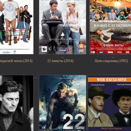
...
...
екрасной эпохи (2014)
22 минуты (2014)
Цена сокровищ (1992)
...