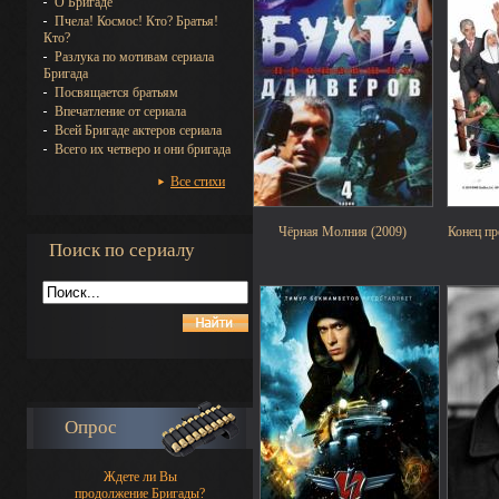
О Бригаде
Пчела! Космос! Кто? Братья!
Кто?
Разлука по мотивам сериала
Бригада
Посвящается братьям
Впечатление от сериала
Всей Бригаде актеров сериала
Всего их четверо и они бригада
Все стихи
Чёрная Молния (2009)
Конец пр
Поиск по сериалу
Опрос
Ждете ли Вы
продолжение Бригады?