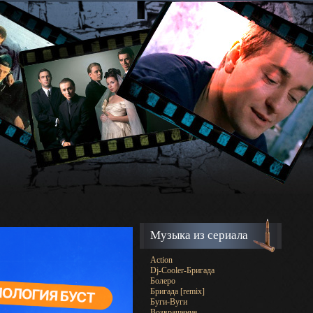
Музыка из сериала
Action
Dj-Cooler-Бригада
Болеро
Бригада [remix]
Буги-Вуги
Возвращение