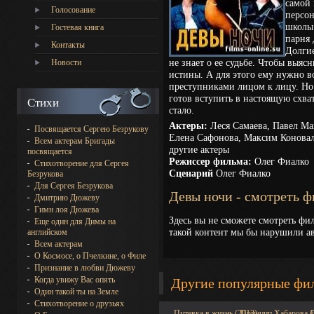
самой 
Голосование
персон
школы
Гостевая книга
парня 
Контакты
Долгие
не знает о ее судьбе. Чтобы выяс
Новости
истины. А для этого ему нужно в
преступниками лицом к лицу. Но
готов вступить в настоящую схват
Стихи
стало.
Актеры:
Леся Самаева, Павел Ма
Посвящается Сергею Безрукову
Елена Сафонова, Максим Конова
Всем актерам Бригады
другие актеры
посвящается
Режиссер фильма:
Олег Фиалко
Стихотворение для Сергея
Сценарий
Олег Фиалко
Безрукова
Для Сергея Безрукова
Девы ночи - смотреть 
Дмитрию Дюжеву
Гимн лоя Дюжева
Здесь вы не сможете смотреть фи
Еще один для Димы на
такой контент мы бы нарушили ав
английском
Всем актерам
О Космосе, о Пчелкине, о Филе
Признание в любви Дюжеву
Когда увижу Вас опять
Другие популярные фи
Один такой ты на Земле
Стихотворение о друзьях
Путевка в жизнь (2013)
Принцип Хабарова (