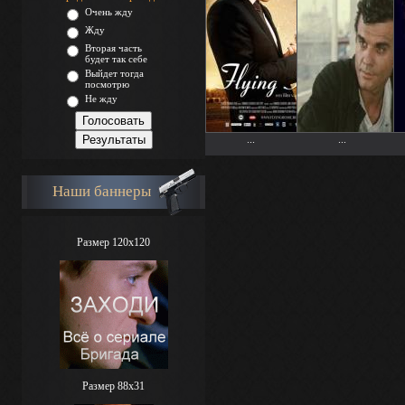
Очень жду
Жду
Вторая часть
будет так себе
Выйдет тогда
посмотрю
Не жду
...
...
Наши баннеры
Размер 120x120
Размер 88х31