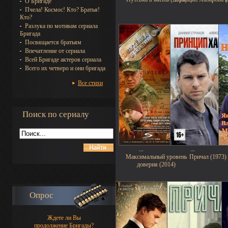
О Бригаде
Пчела! Космос! Кто? Братья!
Кто?
Разлука по мотивам сериала
Бригада
Посвящается братьям
Впечатление от сериала
Всей Бригаде актеров сериала
Всего их четверо и они бригада
Все стихи
Поиск по сериалу
...
...
Максимальный уровень
Причал (1973)
доверия (2014)
Опрос
Ждете ли Вы
продолжение Бригады?