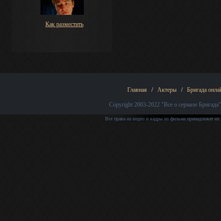
Как разместить
Главная
/
Актеры
/
Бригада онла
Copyright 2003-2022
"Все о сериале Бригада"
Все права на видео и кадры из фильма принадлежат их