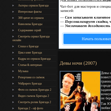
Актеры сериала Бригада
Чат-бот для мастеров и специ
записей:
Интересные факты
—
Сам записывает клиентов 
300 цитат из сериала
—
Персонализирует скидки, 
Киноляпы Бригады
—
Увеличивает доходимость
Содержание серий
Смотреть сериал Бригада
Начать пользова
онлайн
Стихи о Бригаде
Цикл книг Бригада
Кадры из сериала Бригада
Девы ночи (2007)
Статьи & интервью
Музыка
Девы н
повес
Репортажи со съёмок
границ
Wallpapers Бригада
городе
задани
Фото со съемок Бригады 2
ночную
Видео съемок Бригады 2
он бер
Cмотреть ролик Бригада 2
Так Ю
любви"
Бригада 2 - оф фото