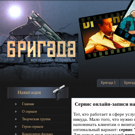
Бригада 1
Бригад
Навигация
Сервис онлайн-записи на
Главная
О сериале
Тот, кто работает в сфере услу
Творческая группа
никуда. Мало того, что нужно 
напоминать клиентам о визит
Герои сериала
оптимальный вариант:
сервис 
Композитор фильма
Для новых пользователей
перв