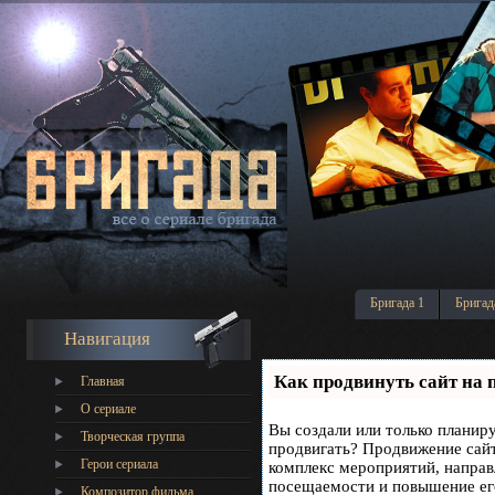
Бригада 1
Бригад
Навигация
Как продвинуть сайт на 
Главная
О сериале
Вы создали или только планируе
Творческая группа
продвигать? Продвижение сайта
Герои сериала
комплекс мероприятий, направ
посещаемости и повышение его
Композитор фильма