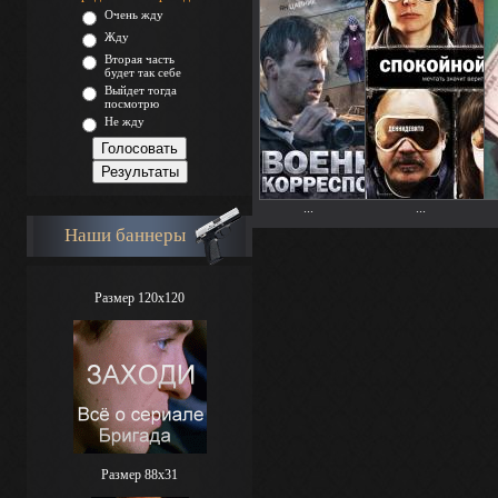
Очень жду
Жду
Вторая часть
будет так себе
Выйдет тогда
посмотрю
Не жду
...
...
Наши баннеры
Размер 120x120
Размер 88х31