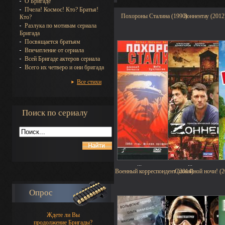
О Бригаде
Пчела! Космос! Кто? Братья!
Похороны Сталина (1990)
Зоннентау (2012
Кто?
Разлука по мотивам сериала
Бригада
Посвящается братьям
Впечатление от сериала
Всей Бригаде актеров сериала
Всего их четверо и они бригада
Все стихи
Поиск по сериалу
...
...
Военный корреспондент (2014)
Спокойной ночи! (2
Опрос
Ждете ли Вы
продолжение Бригады?