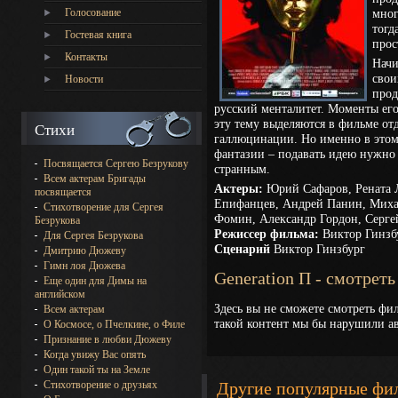
Голосование
мног
тогд
Гостевая книга
прос
Контакты
Начи
свои
Новости
прод
русский менталитет. Моменты ег
эту тему выделяются в фильме о
Стихи
галлюцинации. Но именно в этом
фантазии – подавать идею нужно 
Посвящается Сергею Безрукову
странным.
Всем актерам Бригады
Актеры:
Юрий Сафаров, Рената 
посвящается
Епифанцев, Андрей Панин, Миха
Стихотворение для Сергея
Фомин, Александр Гордон, Серге
Безрукова
Режиссер фильма:
Виктор Гинзб
Для Сергея Безрукова
Сценарий
Виктор Гинзбург
Дмитрию Дюжеву
Гимн лоя Дюжева
Generation П - смотрет
Еще один для Димы на
английском
Здесь вы не сможете смотреть фил
Всем актерам
такой контент мы бы нарушили ав
О Космосе, о Пчелкине, о Филе
Признание в любви Дюжеву
Когда увижу Вас опять
Один такой ты на Земле
Стихотворение о друзьях
Другие популярные фи