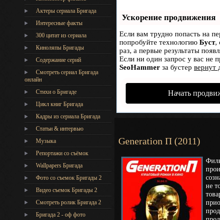
Актеры сериала Бригада
Ускорение продвижения
Интересные факты
Если вам трудно попасть на пе
300 цитат из сериала
попробуйте технологию
Буст
,
Киноляпы Бригады
раз, а первые результаты появ
Если ни один запрос у вас не п
Содержание серий
SeoHammer
за бустер
вернут 
Смотреть сериал Бригада
онлайн
Стихи о Бригаде
Начать продви
Цикл книг Бригада
Кадры из сериала Бригада
Статьи & интервью
Generation П (2011)
Музыка
Репортажи со съёмок
Филь
Wallpapers Бригада
прои
созн
Фото со съемок Бригады 2
не т
Видео съемок Бригады 2
това
прио
Cмотреть ролик Бригада 2
прод
Бригада 2 - оф фото
прод