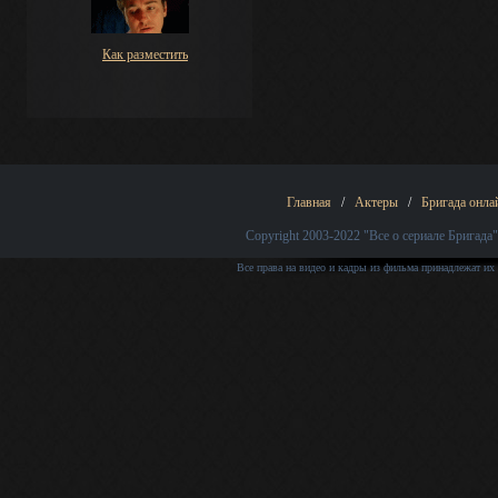
Как разместить
Главная
/
Актеры
/
Бригада онла
Copyright 2003-2022
"Все о сериале Бригада"
Все права на видео и кадры из фильма принадлежат их