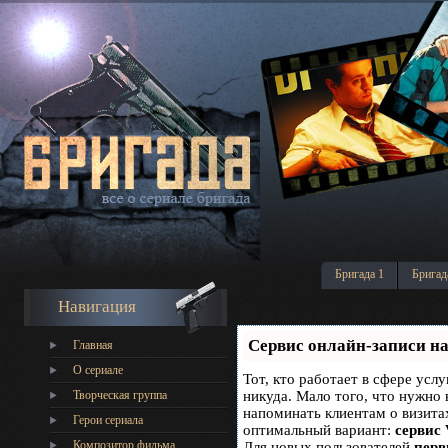
Бригада 1
Бригад
Навигация
Сервис онлайн-записи на
Главная
О сериале
Тот, кто работает в сфере услу
Творческая группа
никуда. Мало того, что нужно 
напоминать клиентам о визит
Герои сериала
оптимальный вариант:
сервис 
Композитор фильма
Для новых пользователей
перв