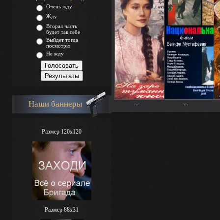
Очень жду
Жду
Вторая часть
будет так себе
Выйдет тогда
посмотрю
Не жду
Наши баннеры
...
...
Размер 120x120
Размер 88х31