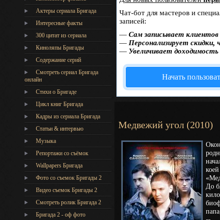
Актеры сериала Бригада
Чат-бот для мастеров и специ
записей:
Интересные факты
—
Сам записывает клиентов 
300 цитат из сериала
—
Персонализирует скидки, 
Киноляпы Бригады
—
Увеличивает доходимость
Содержание серий
Смотреть сериал Бригада
Начать пользова
онлайн
Стихи о Бригаде
Цикл книг Бригада
Кадры из сериала Бригада
Медвежий угол (2010)
Статьи & интервью
Музыка
Окон
родн
Репортажи со съёмок
нача
Wallpapers Бригада
коей
«Мед
Фото со съемок Бригады 2
До б
Видео съемок Бригады 2
кило
Cмотреть ролик Бригада 2
биоф
папа
Бригада 2 - оф фото