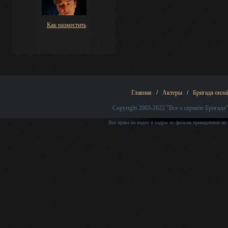
Как разместить
Главная
/
Актеры
/
Бригада онла
Copyright 2003-2022
"Все о сериале Бригада"
Все права на видео и кадры из фильма принадлежат их