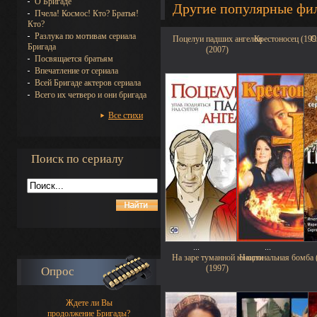
О Бригаде
Другие популярные фи
Пчела! Космос! Кто? Братья!
Кто?
Разлука по мотивам сериала
Поцелуи падших ангелов
Крестоносец (199
С
Бригада
(2007)
Посвящается братьям
Впечатление от сериала
Всей Бригаде актеров сериала
Всего их четверо и они бригада
Все стихи
Поиск по сериалу
...
...
На заре туманной юности
Национальная бомба 
(1997)
Опрос
Ждете ли Вы
продолжение Бригады?