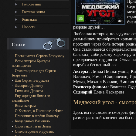
Прие
Голосование
Серг
мечт
Гостевая книга
отда
Контакты
бизн
разряде друзей…
Новости
Любовная история, по задумке со
дальнейшем приобретает кримина
Стихи
проходит через боль потери родн
Она сталкивается с предательств
близких, сибирскому характеру и
Посвящается Сергею Безрукову
преодолевает трудности. Ольга н
Всем актерам Бригады
вырубки бесценный лес.
посвящается
Стихотворение для Сергея
Актеры:
Линда Нигматулина, Ки
Безрукова
Васильев, Роман Свириденко, Ир
Для Сергея Безрукова
Муляр, Михаил Васьков, Эмилия 
Дмитрию Дюжеву
Режиссер фильма:
Вячеслав Суд
Гимн лоя Дюжева
Сценарий
Елена Ласкарева
Еще один для Димы на
английском
Медвежий угол - смотр
Всем актерам
О Космосе, о Пчелкине, о Филе
Здесь вы не сможете смотреть фи
Признание в любви Дюжеву
размещая такой контент мы бы на
Когда увижу Вас опять
Один такой ты на Земле
Стихотворение о друзьях