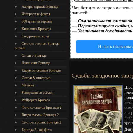
Актеры сериала Бригада
Чат-бот для мастеров и специ
записей:
Интересные факты
—
Сам записывает клиентов 
300 цитат из сериала
—
Персонализирует скидки, 
Киноляпы Бригады
—
Увеличивает доходимость
Содержание серий
Смотреть сериал Бригада
Начать пользова
онлайн
Стихи о Бригаде
Цикл книг Бригада
Кадры из сериала Бригада
Судьбы загадочное завт
Статьи & интервью
Музыка
Шест
плен
Репортажи со съёмок
подд
Wallpapers Бригада
возл
осво
Фото со съемок Бригады 2
в се
Видео съемок Бригады 2
возв
Cмотреть ролик Бригада 2
трет
Деву
Бригада 2 - оф фото