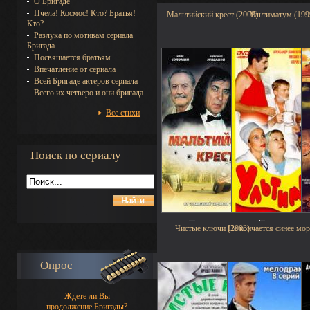
О Бригаде
Пчела! Космос! Кто? Братья!
Мальтийский крест (2008)
Ультиматум (199
Кто?
Разлука по мотивам сериала
Бригада
Посвящается братьям
Впечатление от сериала
Всей Бригаде актеров сериала
Всего их четверо и они бригада
Все стихи
Поиск по сериалу
...
...
Чистые ключи (2003)
Не кончается синее мор
Опрос
Ждете ли Вы
продолжение Бригады?