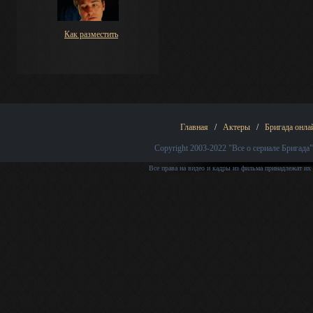
Как разместить
Главная
/
Актеры
/
Бригада онла
Copyright 2003-2022
"Все о сериале Бригада"
Все права на видео и кадры из фильма принадлежат их