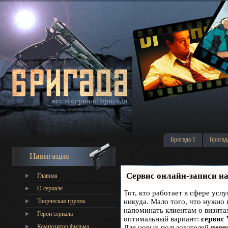
Бригада 1
Бригад
Навигация
Сервис онлайн-записи на
Главная
О сериале
Тот, кто работает в сфере услу
Творческая группа
никуда. Мало того, что нужно 
напоминать клиентам о визит
Герои сериала
оптимальный вариант:
сервис 
Композитор фильма
Для новых пользователей
перв