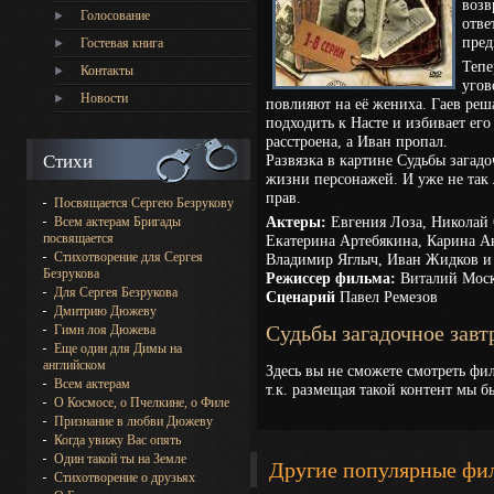
возв
Голосование
отве
пред
Гостевая книга
Тепе
Контакты
угов
Новости
повлияют на её жениха. Гаев реш
подходить к Насте и избивает его
расстроена, а Иван пропал.
Стихи
Развязка в картине Судьбы загад
жизни персонажей. И уже не так л
прав.
Посвящается Сергею Безрукову
Актеры:
Евгения Лоза, Николай 
Всем актерам Бригады
посвящается
Екатерина Артебякина, Карина А
Стихотворение для Сергея
Владимир Яглыч, Иван Жидков и 
Безрукова
Режиссер фильма:
Виталий Моск
Для Сергея Безрукова
Сценарий
Павел Ремезов
Дмитрию Дюжеву
Гимн лоя Дюжева
Судьбы загадочное завт
Еще один для Димы на
английском
Здесь вы не сможете смотреть фил
Всем актерам
т.к. размещая такой контент мы 
О Космосе, о Пчелкине, о Филе
Признание в любви Дюжеву
Когда увижу Вас опять
Один такой ты на Земле
Другие популярные фи
Стихотворение о друзьях