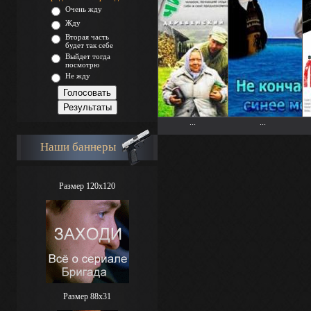
Очень жду
Жду
Вторая часть
будет так себе
Выйдет тогда
посмотрю
Не жду
...
...
Наши баннеры
Размер 120x120
Размер 88х31