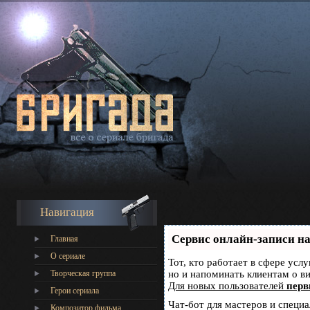
Навигация
Сервис онлайн-записи на
Главная
О сериале
Тот, кто работает в сфере усл
Творческая группа
но и напоминать клиентам о 
Для новых пользователей
перв
Герои сериала
Чат-бот для мастеров и специ
Композитор фильма