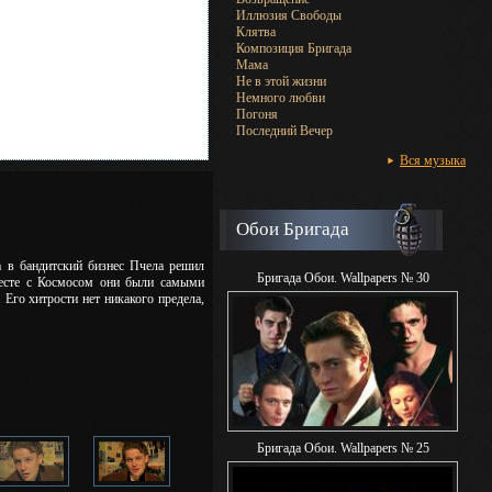
Иллюзия Свободы
Клятва
Композиция Бригада
Мама
Не в этой жизни
Немного любви
Погоня
Последний Вечер
Вся музыка
Обои Бригада
да в бандитский бизнес Пчела решил
Бригада Обои. Wallpapers № 30
месте с Космосом они были самыми
Его хитрости нет никакого предела,
Бригада Обои. Wallpapers № 25