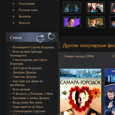
Голосование
Гостевая книга
Контакты
Новости
Стихи
Другие популярные фи
Посвящается Сергею Безрукову
Всем актерам Бригады
посвящается
Самара-городок (2004)
Г
Стихотворение для Сергея
Безрукова
Для Сергея Безрукова
Дмитрию Дюжеву
Гимн лоя Дюжева
Еще один для Димы на
английском
Всем актерам
О Космосе, о Пчелкине, о Филе
Признание в любви Дюжеву
Когда увижу Вас опять
Один такой ты на Земле
Стихотворение о друзьях