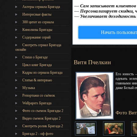
—
Сам записывает клиентов 
Актеры сериала Бригада
—
Персонализирует скидки, 
Интересные факты
—
Увеличивает доходимость
300 цитат из сериала
Киноляпы Бригады
Начать пользова
Содержание серий
Смотреть сериал Бригада
онлайн
Стихи о Бригаде
Витя Пчелкин
Цикл книг Бригада
Кадры из сериала Бригада
Его юность –
одевать зел
Статьи & интервью
главными ини
Музыка
даже Белый е
Репортажи со съёмок
Wallpapers Бригада
Фото со съемок Бригады 2
Фото Вит
Видео съемок Бригады 2
Cмотреть ролик Бригада 2
Бригада 2 - оф фото