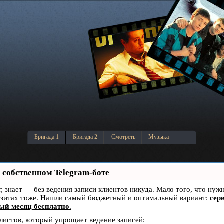
Бригада 1
Бригада 2
Смотреть
Музыка
 собственном Telegram-боте
уг, знает — без ведения записи клиентов никуда. Мало того, что нуж
визитах тоже. Нашли самый бюджетный и оптимальный вариант:
серв
ый месяц бесплатно
.
алистов, который упрощает ведение записей: