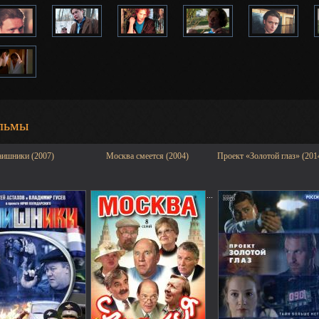
льмы
аишники (2007)
Москва смеется (2004)
Проект «Золотой глаз» (201
...