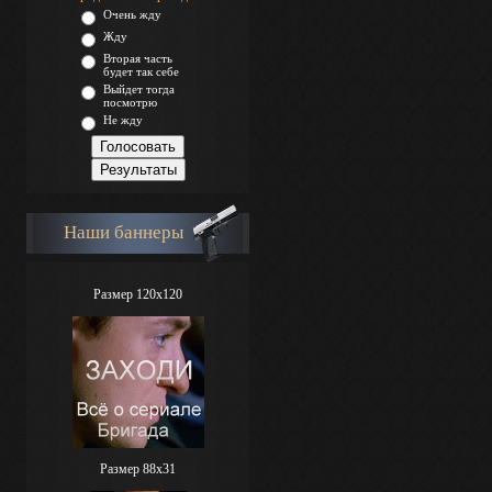
Очень жду
Жду
Вторая часть
будет так себе
Выйдет тогда
посмотрю
Не жду
Наши баннеры
Размер 120x120
Размер 88х31