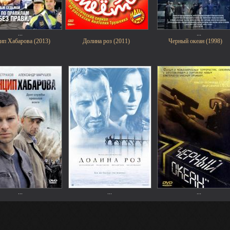
...
...
ип Хабарова (2013)
Долина роз (2011)
Черный океан (1998)
...
...
...