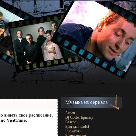
Музыка из сериала
Action
но видеть свое расписание,
Dj-Cooler-Бригада
ис VisitTime.
Болеро
Бригада [remix]
Буги-Вуги
Возвращение