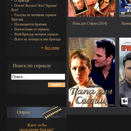
О Бригаде
Пчела! Космос! Кто? Братья!
Кто?
Разлука по мотивам сериала
...
Бригада
Папа для Софии (2014)
Принц
Посвящается братьям
Впечатление от сериала
Всей Бригаде актеров сериала
Всего их четверо и они бригада
Все стихи
Поиск по сериалу
...
Опрос
Ждете ли Вы
продолжение Бригады?