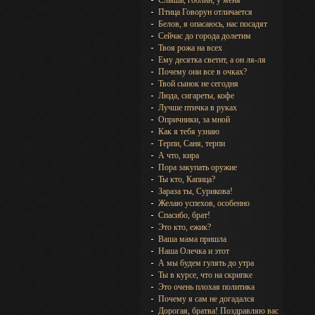
Слышь, гоблин, у меня
Птица Говорун отличается
Белов, я опасаюсь, нас посадят
Сейчас до города долетим
Твоя рожа на всех
Ему десятка светит, а он ля-ля
Почему они все в очках?
Твой сынок не сегодня
Люда, сигареты, кофе
Лучше птичка в руках
Опричники, за мной
Как я тебя узнаю
Терпи, Саня, терпи
А что, кира
Пора закупать оружие
Ты кто, Капица?
Зараза ты, Сурикова!
Желаю успехов, особенно
Спасибо, брат!
Это кто, ежик?
Ваша мама пришла
Наша Олечка и этот
А мы будем гулять до утра
Ты в курсе, что на скрипке
Это очень плохая политика
Почему я сам не догадался
Дорогая, братва! Поздравляю вас