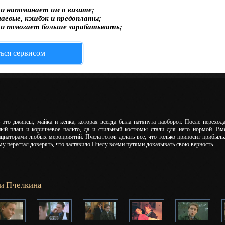
и напоминает им о визите;
чаевые, кэшбэк и предоплаты;
 и помогает больше зарабатывать;
ться сервисом
 это джинсы, майка и кепка, которая всегда была натянута наоборот. После перехо
еный плащ и коричневое пальто, да и стильный костюмы стали для него нормой. В
циаторами любых мероприятий. Пчела готов делать все, что только приносит прибыль. 
му перестал доверять, что заставило Пчелу всеми путями доказывать свою верность.
и Пчелкина