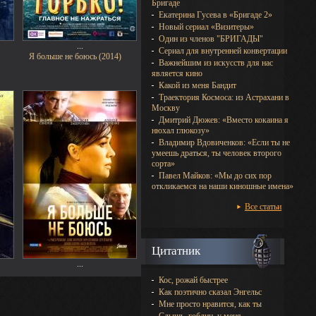
Бригаде
Екатерина Гусева в «Бригаде 2»
Новый сериал «Визитеры»
Один из членов "БРИГАДЫ"
...
Сериал для внутренней конвертации
Я больше не боюсь (2014)
Важнейшим из искусств для нас
является кино
Какой из меня Бандит
Траектория Космоса: из Астрахани в
Москву
Дмитрий Дюжев: «Вместо кокаина я
нюхал глюкозу»
Владимир Вдовиченков: «Если ты не
умеешь драться, ты человек второго
сорта»
Павел Майков: «Мы до сих пор
откликаемся на наши киношные имена»
Все статьи
Цитатник
...
Кос, рожай быстрее
Как поэтично сказал Энгельс
Мне просто нравится, как ты